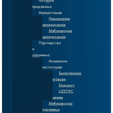
Гостујућа
предавања
Акредитације
Националне
акредитације
Међународне
акредитације
Партнерства
и
удружења
Академске
институције
Билатерални
уговори
Ерасмус+
ЦЕЕПУС
мреже
Међународна
удружења