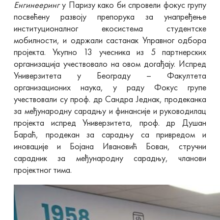
Енгинееринг
у Паризу како би спровели фокус групу
посвећену развоју препорука за унапређење
институционалног екосистема студентске
мобилности, и одржали састанак Управног одбора
пројекта. Укупно 13 учесника из 5 партнерских
организација учествовало на овом догађају. Испред
Универзитета у Београду – Факултета
организационих наука, у раду Фокус групе
учествовали су проф. др Сандра Једнак, продеканка
за међународну сарадњу и финансије и руководилац
пројекта испред Универзитета, проф. др Душан
Бараћ, продекан за сарадњу са привредом и
иновације и Бојана Ивановић Бован, стручни
сарадник за међународну сарадњу, чланови
пројектног тима.