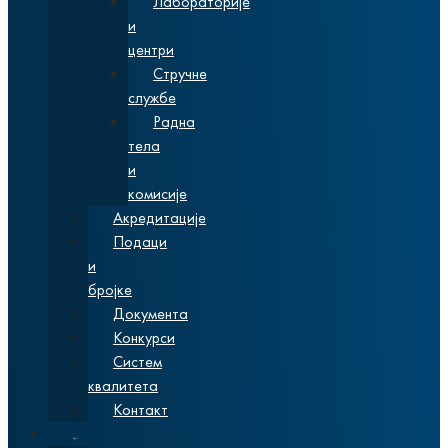
Лабораторије
и
центри
Стручне
службе
Радна
тела
и
комисије
Акредитације
Подаци
и
бројке
Документа
Конкурси
Систем
квалитета
Контакт
Студије