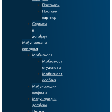
Партнери
Постани
партнер
Сервиси
и
догађаји
Међународна
сарадња
Мобилност
Мобилност
студената
Мобилност
особља
Међународни
пројекти
Међународни
догађаји
Летње