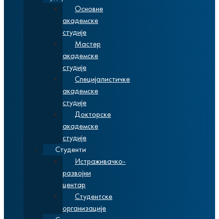
Основне
академске
студије
Мастер
академске
студије
Специјалистичке
академске
студије
Докторске
академске
студије
Студенти
Истраживачко-
развојни
центар
Студентске
организације