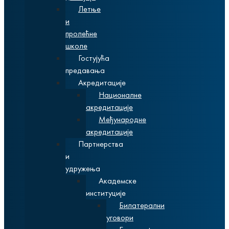
Летње
и
пролећне
школе
Гостујућа
предавања
Акредитације
Националне
акредитације
Међународне
акредитације
Партнерства
и
удружења
Академске
институције
Билатерални
уговори