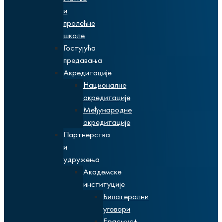
и
пролећне
школе
Гостујућа
предавања
Акредитације
Националне
акредитације
Међународне
акредитације
Партнерства
и
удружења
Академске
институције
Билатерални
уговори
Ерасмус+