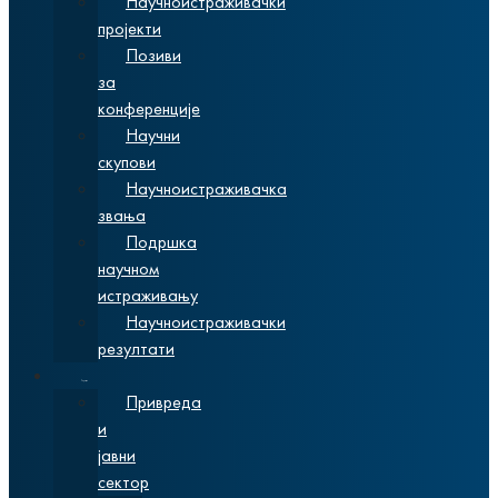
Научноистраживачки
пројекти
Позиви
за
конференције
Научни
скупови
Научноистраживачка
звања
Подршка
научном
истраживању
Научноистраживачки
резултати
Сарадња
Привреда
и
јавни
сектор