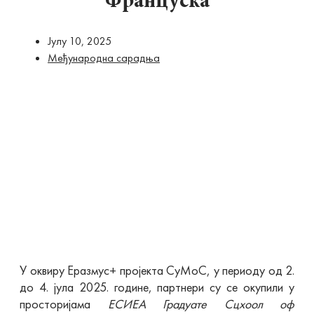
Француска
Јулy 10, 2025
Међународна сарадња
У оквиру Еразмус+ пројекта СуМоС, у периоду од 2.
до 4. јула 2025. године, партнери су се окупили у
просторијама
ЕСИЕА
Градуате
Сцхоол
оф