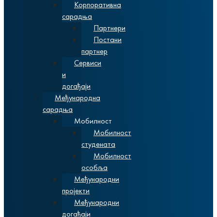
Корпоративна
сарадња
Партнери
Постани
партнер
Сервиси
и
догађаји
Међународна
сарадња
Мобилност
Мобилност
студената
Мобилност
особља
Међународни
пројекти
Међународни
догађаји