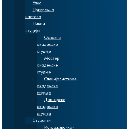
Упис
Припремна
настава
Нивои
студија
Основне
академске
студије
Мастер
академске
студије
Специјалистичке
академске
студије
Докторске
академске
студије
Студенти
Истраживачко-