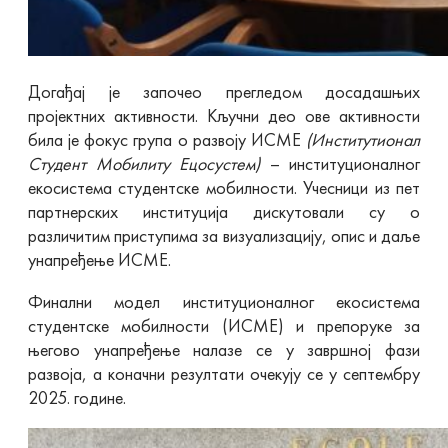
Догађај је започео прегледом досадашњих
пројектних активности. Кључни део ове активности
била је фокус група о развоју ИСМЕ
(
Институтионал
Студент
Мобилитy
Ецосyстем)
– институционалног
екосистема студентске мобилности. Учесници из пет
партнерских институција дискутовали су о
различитим приступима за визуализацију, опис и даље
унапређење ИСМЕ.
Финални модел институционалног екосистема
студентске мобилности (ИСМЕ) и препоруке за
његово унапређење налазе се у завршној фази
развоја, а коначни резултати очекују се у септембру
2025. године.