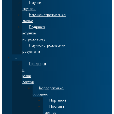
Научни
скупови
Научноистраживачка
звања
Подршка
научном
истраживању
Научноистраживачки
резултати
Сарадња
Привреда
и
јавни
сектор
Корпоративна
сарадња
Партнери
Постани
партнер