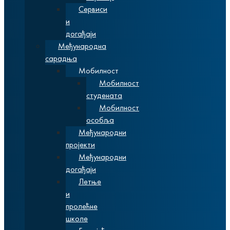
Сервиси
и
догађаји
Међународна
сарадња
Мобилност
Мобилност
студената
Мобилност
особља
Међународни
пројекти
Међународни
догађаји
Летње
и
пролећне
школе