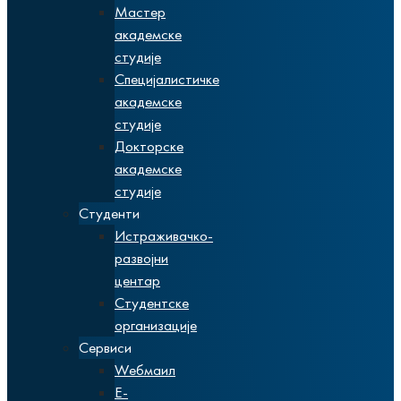
Мастер
академске
студије
Специјалистичке
академске
студије
Докторске
академске
студије
Студенти
Истраживачко-
развојни
центар
Студентске
организације
Сервиси
Wебмаил
Е-