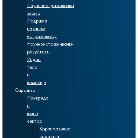
Научноистраживачка
звања
Подршка
научном
истраживању
Научноистраживачки
резултати
Радна
тела
и
комисије
Сарадња
Привреда
и
јавни
сектор
Корпоративна
сарадња