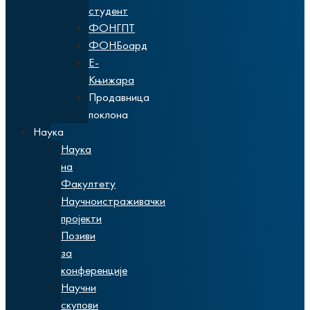
студент
ФОНГПТ
ФОНБоард
Е-
Књижара
Продавница
поклона
Наука
Наука
на
Факултету
Научноистраживачки
пројекти
Позиви
за
конференције
Научни
скупови