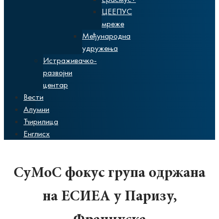
ЦЕЕПУС
мреже
Међународна
удружења
Истраживачко-
развојни
центар
Вести
Алумни
Ћирилица
Енглисх
СуМоС фокус група одржана
на ЕСИЕА у Паризу,