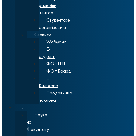
развојни
центар
Студентске
организације
Сервиси
Wебмаил
Е-
студент
ФОНГПТ
ФОНБоард
Е-
Књижара
Продавница
поклона
Наука
Наука
на
Факултету