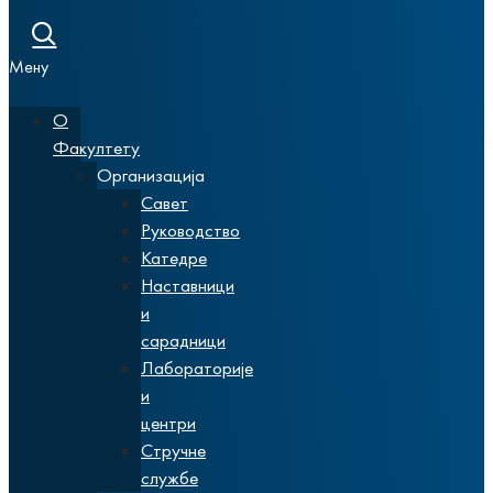
Мену
О
Факултету
Организација
Савет
Руководство
Катедре
Наставници
и
сарадници
Лабораторије
и
центри
Стручне
службе