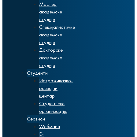
Мастер
академске
студије
Специјалистичке
академске
студије
Докторске
академске
студије
Студенти
Истраживачко-
развојни
центар
Студентске
организације
Сервиси
Wебмаил
Е-