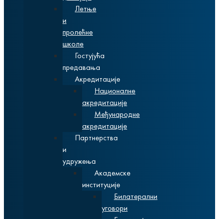
Летње
и
пролећне
школе
Гостујућа
предавања
Акредитације
Националне
акредитације
Међународне
акредитације
Партнерства
и
удружења
Академске
институције
Билатерални
уговори