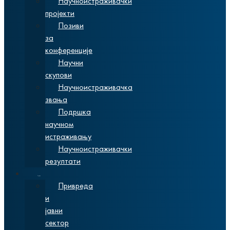
Научноистраживачки
пројекти
Позиви
за
конференције
Научни
скупови
Научноистраживачка
звања
Подршка
научном
истраживању
Научноистраживачки
резултати
Сарадња
Привреда
и
јавни
сектор