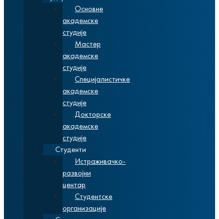
Основне
академске
студије
Мастер
академске
студије
Специјалистичке
академске
студије
Докторске
академске
студије
Студенти
Истраживачко-
развојни
центар
Студентске
организације