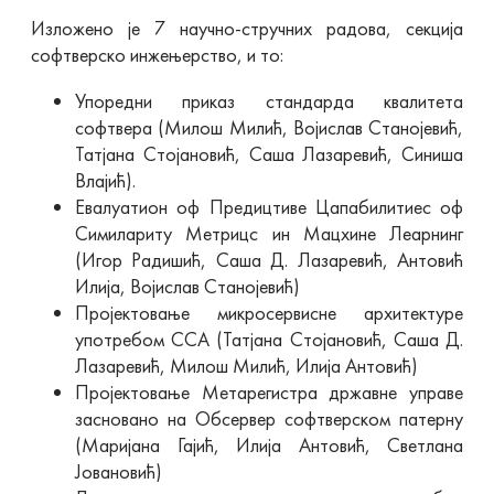
Изложено је 7 научно-стручних радова, секција
софтверско инжењерство, и то:
Упоредни приказ стандарда квалитета
софтвера (Милош Милић, Војислав Станојевић,
Татјана Стојановић, Саша Лазаревић, Синиша
Влајић).
Евалуатион оф Предицтиве Цапабилитиес оф
Симиларитy Метрицс ин Мацхине Леарнинг
(Игор Радишић, Саша Д. Лазаревић, Антовић
Илија, Војислав Станојевић)
Пројектовање микросервисне архитектуре
употребом ССА (Татјана Стојановић, Саша Д.
Лазаревић, Милош Милић, Илија Антовић)
Пројектовање Метарегистра државне управе
засновано на Обсервер софтверском патерну
(Маријана Гајић, Илија Антовић, Светлана
Јовановић)