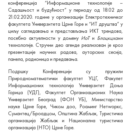
конференција “Информационе технологије –
Садашњост и будућност” у периоду од 18.02 до
21.02.2020. године у организацији Електротехничког
факултета Универзитета Црне Горе и “ИТ друштва” у
циљу сагледавања и представљања ИКТ трендова,
посебно актуелности у домену
ИоТ
и
Блоцкцхаин
технологије. Стручни део агенде реализован је кроз
презентације научних радова, ауторских сесија,
панела, радионица и предавања.
Подршку Конференцији су пружили
Природноматематички факултет УЦГ, Факулет
Информационих технологија Универзитет Доња
Горица (УДГ), Факултет Организационих Наука
Универзитет Београд (ФОН УБ), Министарство
науке Црне Горе, Чиком доо, Роаминг Нетwоркс,
Сyмантец/Броадцом, Општина Жабљак, Туристичка
организација Жабљак и Национална туристичка
организација (НТО) Црне Горе.