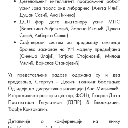
Девелопмент интеллигент программинг робот
усинг Јава тоолс анд либрариес (Анита Илић,
Душан Савић, Ана Личина)
ДСЛ фор дата дицтонарy усинг МПС
(Валентина Анђелковић, Зорана Иконић, Душан
Савић, Алберто Силва)
Софтверски систем за предикцију секвенце
бројева заснован на УН моделу предвиђања
(Синиша Влајић, Татјана Стојановић, Милош
Милић, Војислав Станојевић)
Уз представљене радове одржана су и два
предавања, Стартуп – Десигн тхинкинг боотцамп:
Од идеје до дисруптивне иновације (Ана Миличевић,
Истраживачко развојни центар, ФОН); Генерал Дата
Протецтион Регулатион (ГДПР) & Блоцкцхаин,
Ђорђе Кривокапић.
Детаљније о конференцији на линку