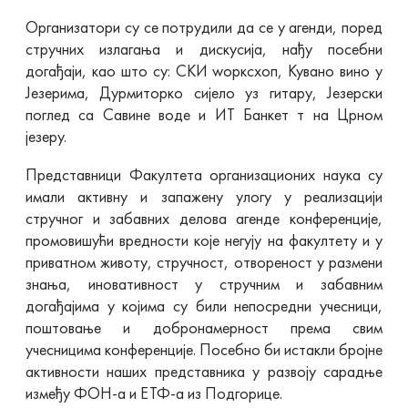
Организатори су се потрудили да се у агенди, поред
стручних излагања и дискусија, нађу посебни
догађаји, као што су: СКИ wорксхоп, Кувано вино у
Језерима, Дурмиторко сијело уз гитару, Језерски
поглед са Савине воде и ИТ Банкет т на Црном
језеру.
Представници Факултета организационих наука су
имали активну и запажену улогу у реализацији
стручног и забавних делова агенде конференције,
промовишући вредности које негују на факултету и у
приватном животу, стручност, отвореност у размени
знања, иновативност у стручним и забавним
догађајима у којима су били непосредни учесници,
поштовање и добронамерност према свим
учесницима конференције. Посебно би истакли бројне
активности наших представника у развоју сарадње
између ФОН-а и ЕТФ-а из Подгорице.