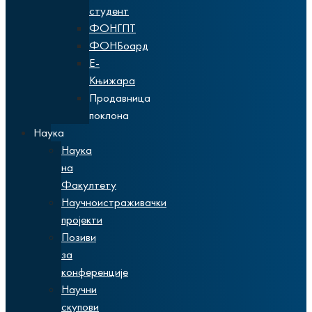
студент
ФОНГПТ
ФОНБоард
Е-
Књижара
Продавница
поклона
Наука
Наука
на
Факултету
Научноистраживачки
пројекти
Позиви
за
конференције
Научни
скупови