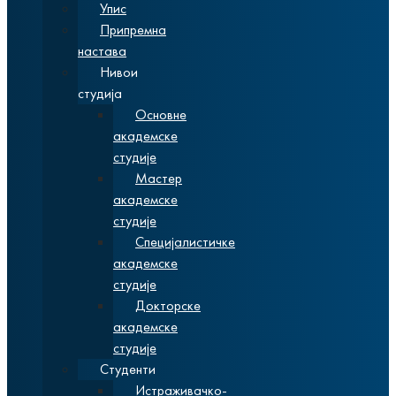
Упис
Припремна
настава
Нивои
студија
Основне
академске
студије
Мастер
академске
студије
Специјалистичке
академске
студије
Докторске
академске
студије
Студенти
Истраживачко-