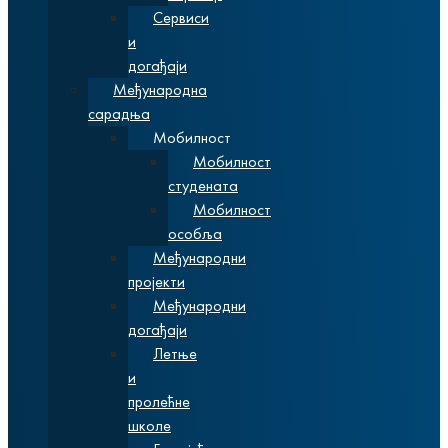
Сервиси
и
догађаји
Међународна
сарадња
Мобилност
Мобилност
студената
Мобилност
особља
Међународни
пројекти
Међународни
догађаји
Летње
и
пролећне
школе