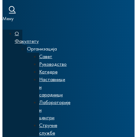
Мену
О
Факултету
Организација
Савет
Руководство
Катедре
Наставници
и
сарадници
Лабораторије
и
центри
Стручне
службе