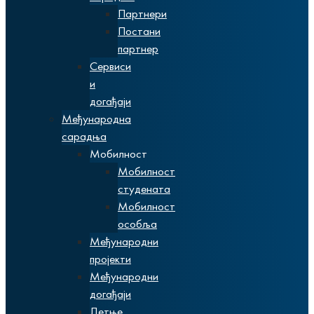
Партнери
Постани
партнер
Сервиси
и
догађаји
Међународна
сарадња
Мобилност
Мобилност
студената
Мобилност
особља
Међународни
пројекти
Међународни
догађаји
Летње