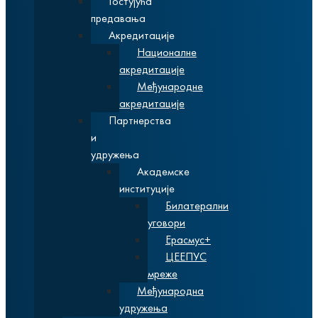
Гостујућа
предавања
Акредитације
Националне
акредитације
Међународне
акредитације
Партнерства
и
удружења
Академске
институције
Билатерални
уговори
Ерасмус+
ЦЕЕПУС
мреже
Међународна
удружења