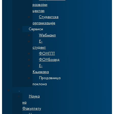
развојни
центар
Студентске
организације
Сервиси
Wебмаил
Е-
студент
ФОНГПТ
ФОНБоард
Е-
Књижара
Продавница
поклона
Наука
Наука
на
Факултету