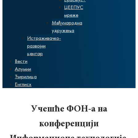
ЦЕЕПУС
мреже
Међународна
удружења
Истраживачко-
развојни
центар
Вести
Алумни
Ћирилица
Енглисх
Учешће ФОН-а на
конференцији