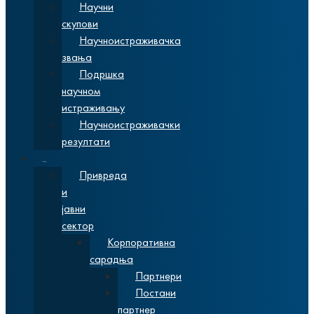
Научни
скупови
Научноистраживачка
звања
Подршка
научном
истраживању
Научноистраживачки
резултати
Сарадња
Привреда
и
јавни
сектор
Корпоративна
сарадња
Партнери
Постани
партнер