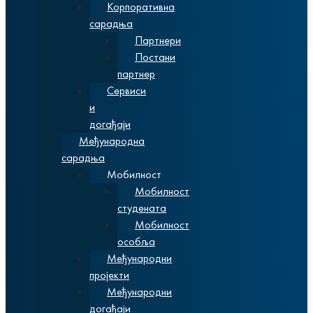
Корпоративна
сарадња
Партнери
Постани
партнер
Сервиси
и
догађаји
Међународна
сарадња
Мобилност
Мобилност
студената
Мобилност
особља
Међународни
пројекти
Међународни
догађаји