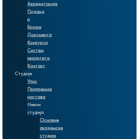
Акредитације
Подаци
и
бројке
Документа
Конкурси
Систем
квалитета
Контакт
Студије
Упис
Припремна
настава
Нивои
студија
Основне
академске
студије