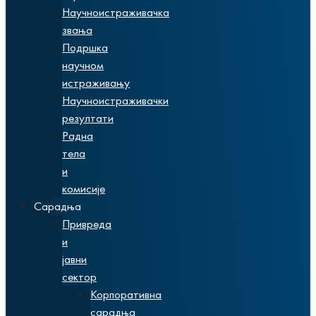
Научноистраживачка
звања
Подршка
научном
истраживању
Научноистраживачки
резултати
Радна
тела
и
комисије
Сарадња
Привреда
и
јавни
сектор
Корпоративна
сарадња