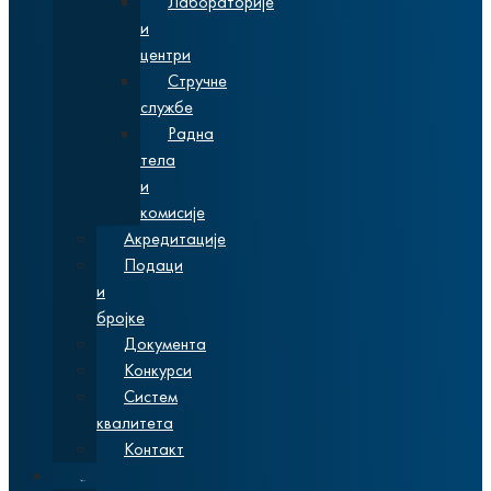
Лабораторије
и
центри
Стручне
службе
Радна
тела
и
комисије
Акредитације
Подаци
и
бројке
Документа
Конкурси
Систем
квалитета
Контакт
Студије