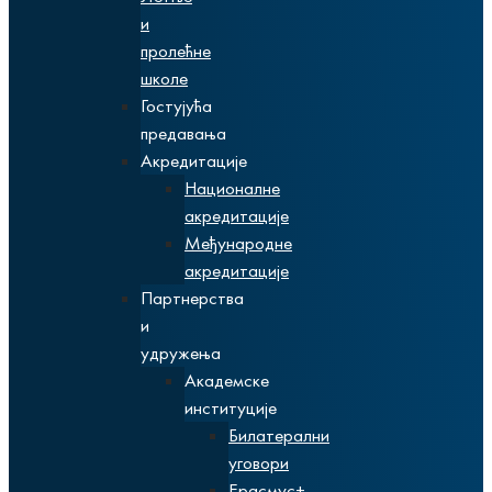
и
пролећне
школе
Гостујућа
предавања
Акредитације
Националне
акредитације
Међународне
акредитације
Партнерства
и
удружења
Академске
институције
Билатерални
уговори
Ерасмус+