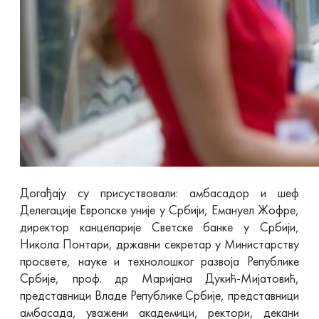
Догађају су присуствовали: амбасадор и шеф
Делегације Европске уније у Србији, Емануел Жофре,
директор канцеларије Светске банке у Србији,
Никола Понтари, државни секретар у Министарству
просвете, науке и технолошког развоја Републике
Србије, проф. др Маријана Дукић-Мијатовић,
представници Владе Републике Србије, представници
амбасада, уважени академици, ректори, декани