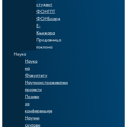
студент
ФОНГПТ
ФОНБоард
Е-
Књижара
Продавница
поклона
Наука
Наука
на
Факултету
Научноистраживачки
пројекти
Позиви
за
конференције
Научни
скупови