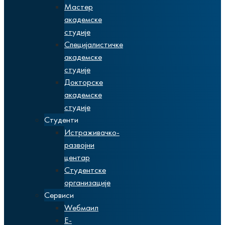
Мастер
академске
студије
Специјалистичке
академске
студије
Докторске
академске
студије
Студенти
Истраживачко-
развојни
центар
Студентске
организације
Сервиси
Wебмаил
Е-