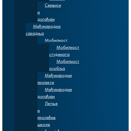
Сервиси
и
догађаји
Међународна
сарадња
Мобилност
Мобилност
студената
Мобилност
особља
Међународни
пројекти
Међународни
догађаји
Летње
и
пролећне
школе