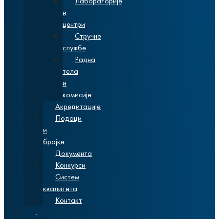
Лабораторије
и
центри
Стручне
службе
Радна
тела
и
комисије
Акредитације
Подаци
и
бројке
Документа
Конкурси
Систем
квалитета
Контакт
Студије