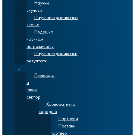
Научни
скупови
Научноистраживачка
звања
Подршка
научном
истраживању
Научноистраживачки
резултати
Сарадња
Привреда
и
јавни
сектор
Корпоративна
сарадња
Партнери
Постани
партнер