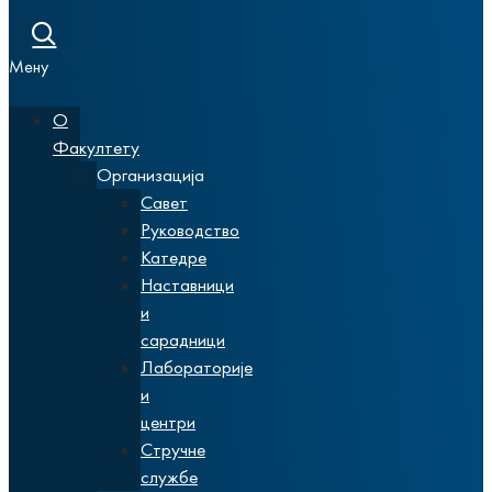
Мену
О
Факултету
Организација
Савет
Руководство
Катедре
Наставници
и
сарадници
Лабораторије
и
центри
Стручне
службе