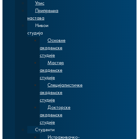
Упис
Припремна
настава
Нивои
студија
Основне
академске
студије
Мастер
академске
студије
Специјалистичке
академске
студије
Докторске
академске
студије
Студенти
Истраживачко-