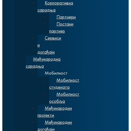
Корпоративна
сарадња
Партнери
Постани
партнер
Сервиси
и
догађаји
Међународна
сарадња
Мобилност
Мобилност
студената
Мобилност
особља
Међународни
пројекти
Међународни
догађаји