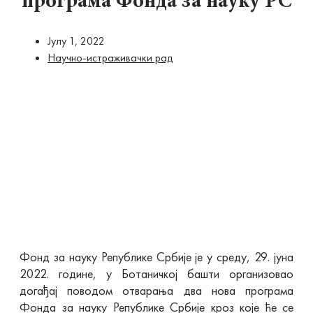
програма Фонда за науку РС
Јулy 1, 2022
Научно-истраживачки рад
Фонд за науку Републике Србије је у среду, 29. јуна
2022. године, у Ботаничкој башти организовао
догађај поводом отварања два нова програма
Фонда за науку Републике Србије кроз које ће се