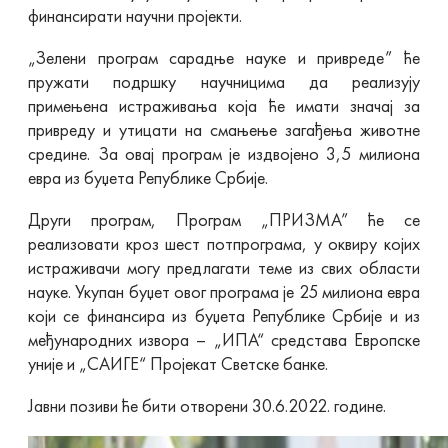
финансирати научни пројекти.
„Зелени програм сарадње науке и привреде” ће
пружати подршку научницима да реализују
примењена истраживања која ће имати значај за
привреду и утицати на смањење загађења животне
средине. За овај програм је издвојено 3,5 милиона
евра из буџета Републике Србије.
Други програм, Програм „ПРИЗМА” ће се
реализовати кроз шест потпрограма, у оквиру којих
истраживачи могу предлагати теме из свих области
науке. Укупан буџет овог програма је 25 милиона евра
који се финансира из буџета Републике Србије и из
међународних извора – „ИПА“ средстава Европске
уније и „САИГЕ“ Пројекат Светске банке.
Јавни позиви ће бити отворени 30.6.2022. године.