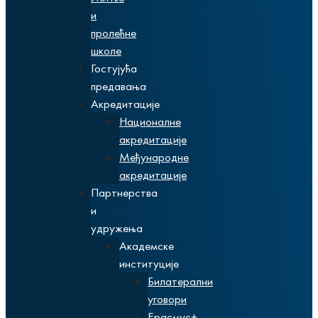
и
пролећне
школе
Гостујућа
предавања
Акредитације
Националне
акредитације
Међународне
акредитације
Партнерства
и
удружења
Академске
институције
Билатерални
уговори
Ерасмус+