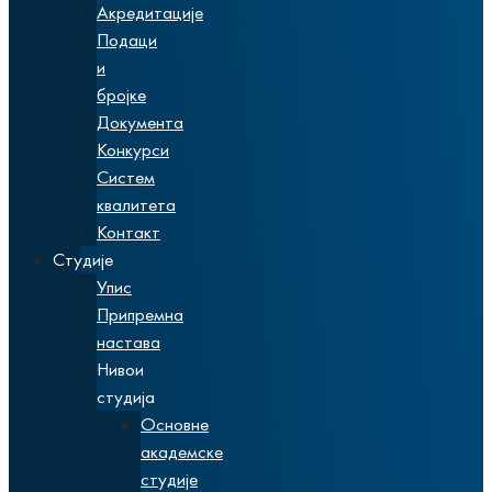
Акредитације
Подаци
и
бројке
Документа
Конкурси
Систем
квалитета
Контакт
Студије
Упис
Припремна
настава
Нивои
студија
Основне
академске
студије