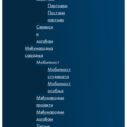
Партнери
Постани
партнер
Сервиси
и
догађаји
Међународна
сарадња
Мобилност
Мобилност
студената
Мобилност
особља
Међународни
пројекти
Међународни
догађаји
Летње