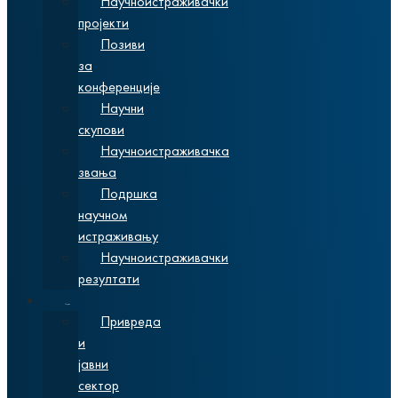
Научноистраживачки
пројекти
Позиви
за
конференције
Научни
скупови
Научноистраживачка
звања
Подршка
научном
истраживању
Научноистраживачки
резултати
Сарадња
Привреда
и
јавни
сектор