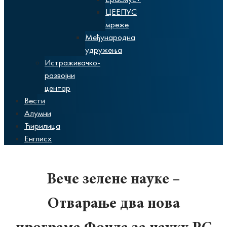
ЦЕЕПУС
мреже
Међународна
удружења
Истраживачко-
развојни
центар
Вести
Алумни
Ћирилица
Енглисх
Вече зелене науке –
Отварање два нова