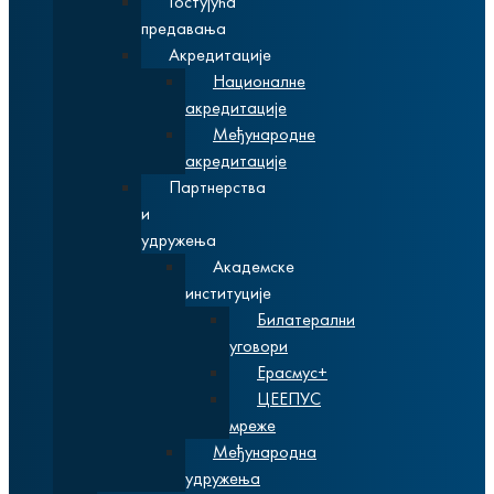
Гостујућа
предавања
Акредитације
Националне
акредитације
Међународне
акредитације
Партнерства
и
удружења
Академске
институције
Билатерални
уговори
Ерасмус+
ЦЕЕПУС
мреже
Међународна
удружења