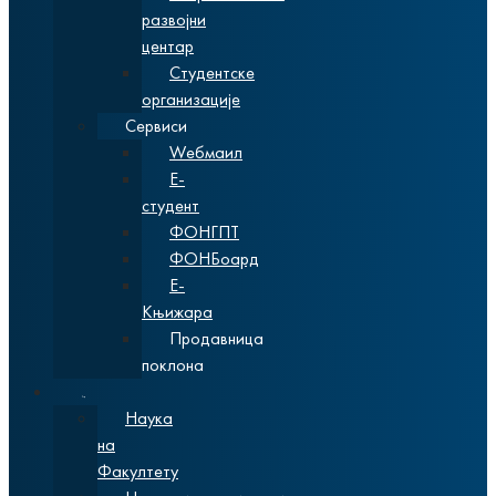
развојни
центар
Студентске
организације
Сервиси
Wебмаил
Е-
студент
ФОНГПТ
ФОНБоард
Е-
Књижара
Продавница
поклона
Наука
Наука
на
Факултету