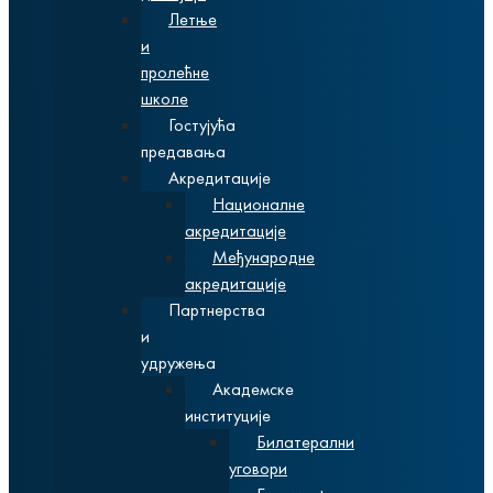
Летње
и
пролећне
школе
Гостујућа
предавања
Акредитације
Националне
акредитације
Међународне
акредитације
Партнерства
и
удружења
Академске
институције
Билатерални
уговори