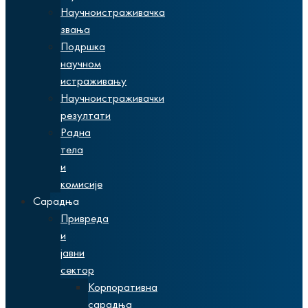
Научноистраживачка
звања
Подршка
научном
истраживању
Научноистраживачки
резултати
Радна
тела
и
комисије
Сарадња
Привреда
и
јавни
сектор
Корпоративна
сарадња