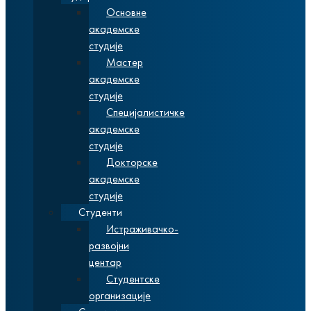
Основне
академске
студије
Мастер
академске
студије
Специјалистичке
академске
студије
Докторске
академске
студије
Студенти
Истраживачко-
развојни
центар
Студентске
организације