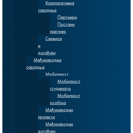
Корпоративна
сарадња
Партнери
Постани
партнер
Сервиси
и
догађаји
Међународна
сарадња
Мобилност
Мобилност
студената
Мобилност
особља
Међународни
пројекти
Међународни
догађаји