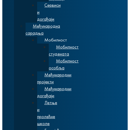
Сервиси
и
догађаји
Међународна
сарадња
Мобилност
Мобилност
студената
Мобилност
особља
Међународни
пројекти
Међународни
догађаји
Летње
и
пролећне
школе