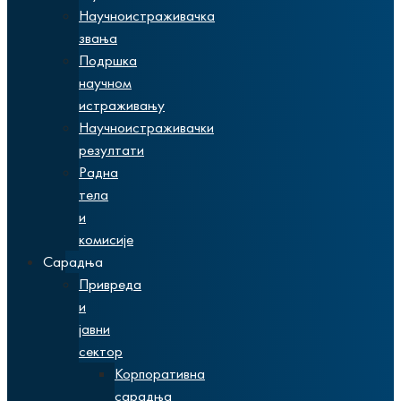
Научноистраживачка
звања
Подршка
научном
истраживању
Научноистраживачки
резултати
Радна
тела
и
комисије
Сарадња
Привреда
и
јавни
сектор
Корпоративна
сарадња