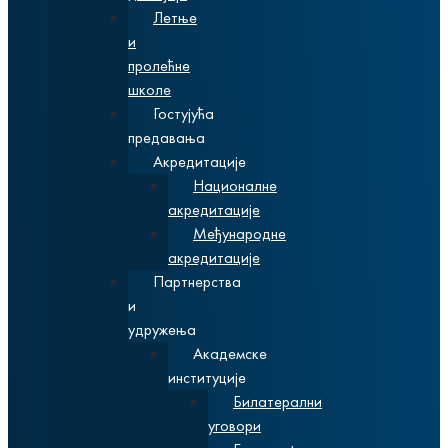
Летње
и
пролећне
школе
Гостујућа
предавања
Акредитације
Националне
акредитације
Међународне
акредитације
Партнерства
и
удружења
Академске
институције
Билатерални
уговори