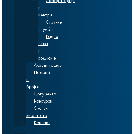
Лабораторије
и
центри
Стручне
службе
Радна
тела
и
комисије
Акредитације
Подаци
и
бројке
Документа
Конкурси
Систем
квалитета
Контакт
Студије