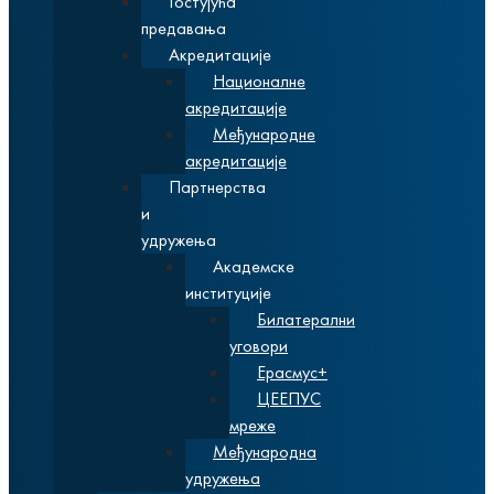
Гостујућа
предавања
Акредитације
Националне
акредитације
Међународне
акредитације
Партнерства
и
удружења
Академске
институције
Билатерални
уговори
Ерасмус+
ЦЕЕПУС
мреже
Међународна
удружења