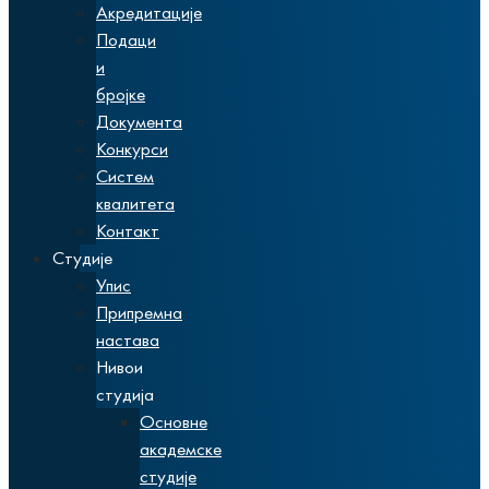
Акредитације
Подаци
и
бројке
Документа
Конкурси
Систем
квалитета
Контакт
Студије
Упис
Припремна
настава
Нивои
студија
Основне
академске
студије