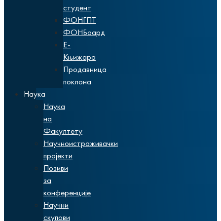
студент
ФОНГПТ
ФОНБоард
Е-
Књижара
Продавница
поклона
Наука
Наука
на
Факултету
Научноистраживачки
пројекти
Позиви
за
конференције
Научни
скупови