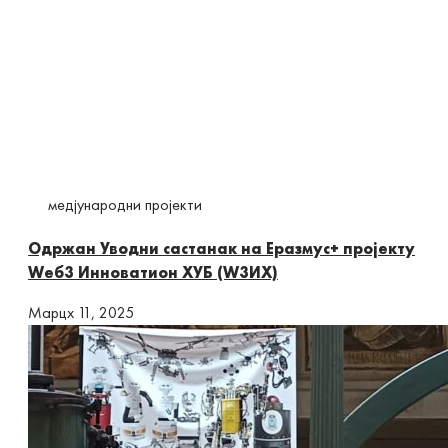
медјународни пројекти
Одржан Уводни састанак на Еразмус+ пројекту
Wеб3 Инноватион ХУБ (W3ИХ)
Марцх 11, 2025