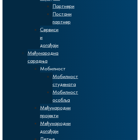
Партнери
Постани
партнер
Сервиси
и
догађаји
Међународна
сарадња
Мобилност
Мобилност
студената
Мобилност
особља
Међународни
пројекти
Међународни
догађаји
Летње