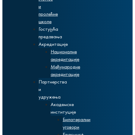
и
пролећне
школе
Гостујућа
предавања
Акредитације
Националне
акредитације
Међународне
акредитације
Партнерства
и
удружења
Академске
институције
Билатерални
уговори
Ерасмус+