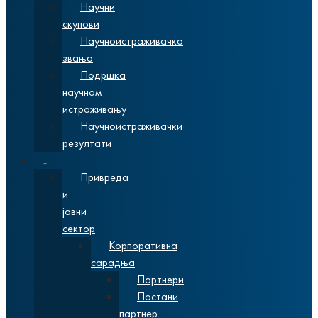
Научни
скупови
Научноистраживачка
звања
Подршка
научном
истраживању
Научноистраживачки
резултати
Сарадња
Привреда
и
јавни
сектор
Корпоративна
сарадња
Партнери
Постани
партнер