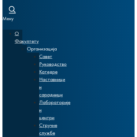
Мену
О
Факултету
Организација
Савет
Руководство
Катедре
Наставници
и
сарадници
Лабораторије
и
центри
Стручне
службе