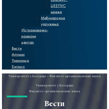
ЦЕЕПУС
мреже
Међународна
удружења
Истраживачко-
развојни
центар
Вести
Алумни
Ћирилица
Енглисх
Универзитет у Београду – Факултет организационих наука
Универзитет у Београду
Факултет организационих наука
Вести