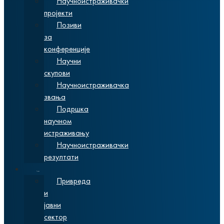
Научноистраживачки
пројекти
Позиви
за
конференције
Научни
скупови
Научноистраживачка
звања
Подршка
научном
истраживању
Научноистраживачки
резултати
Сарадња
Привреда
и
јавни
сектор