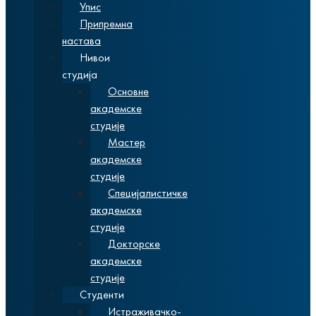
Упис
Припремна
настава
Нивои
студија
Основне
академске
студије
Мастер
академске
студије
Специјалистичке
академске
студије
Докторске
академске
студије
Студенти
Истраживачко-