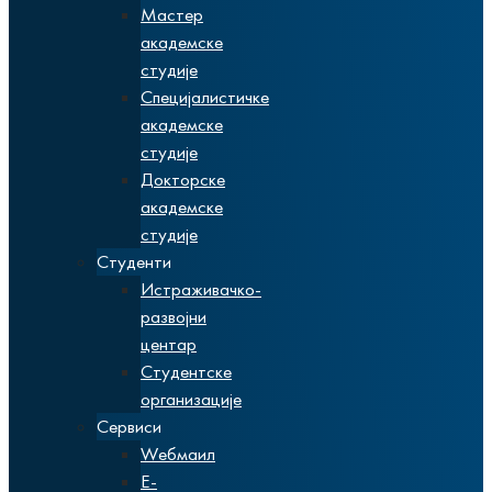
Мастер
академске
студије
Специјалистичке
академске
студије
Докторске
академске
студије
Студенти
Истраживачко-
развојни
центар
Студентске
организације
Сервиси
Wебмаил
Е-