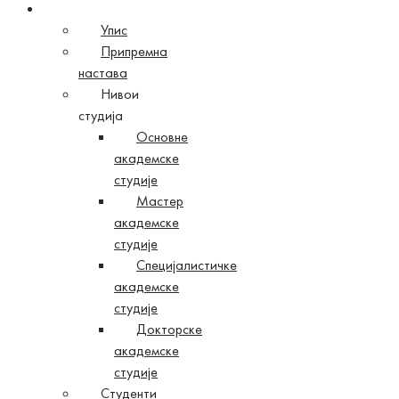
Студије
Упис
Припремна
настава
Нивои
студија
Основне
академске
студије
Мастер
академске
студије
Специјалистичке
академске
студије
Докторске
академске
студије
Студенти