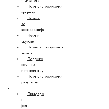
Факултету
Научноистраживачки
пројекти
Позиви
за
конференције
Научни
скупови
Научноистраживачка
звања
Подршка
научном
истраживању
Научноистраживачки
резултати
Сарадња
Привреда
и
јавни