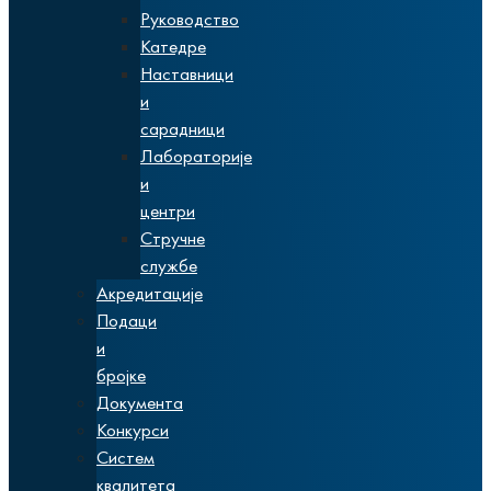
Руководство
Катедре
Наставници
и
сарадници
Лабораторије
и
центри
Стручне
службе
Акредитације
Подаци
и
бројке
Документа
Конкурси
Систем
квалитета