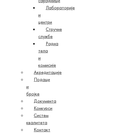
сарадници
Лабораторије
и
центри
Стручне
службе
Радна
тела
и
комисије
Акредитације
Подаци
и
бројке
Документа
Конкурси
Систем
квалитета
Контакт