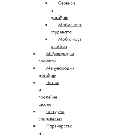
Сервиси
и
догађаји
Мобилност
студената
Мобилност
особља
Међународни
пројекти
Међународни
догађаји
Летње
и
пролећне
школе
Гостујућа
предавања
Партнерства
и