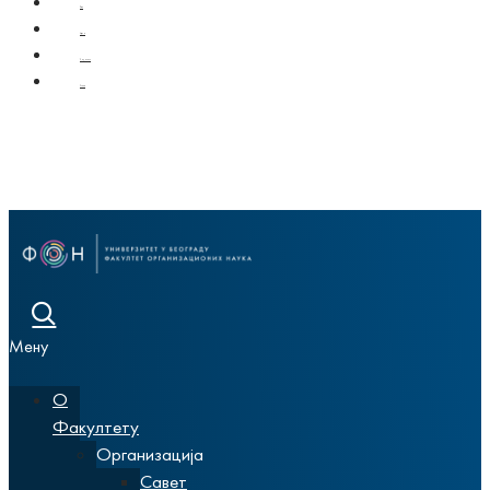
Вести
Алумни
Ћирилица
Енглисх
Мену
О
Факултету
Организација
Савет