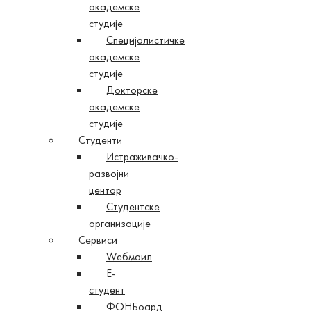
академске
студије
Специјалистичке
академске
студије
Докторске
академске
студије
Студенти
Истраживачко-
развојни
центар
Студентске
организације
Сервиси
Wебмаил
Е-
студент
ФОНБоард