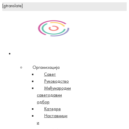
[gtranslate]
О
Факултету
Организација
Савет
Руководство
Међународни
саветодавни
одбор
Катедре
Наставници
и