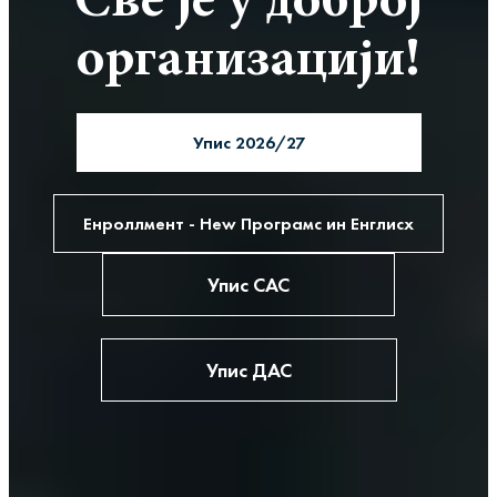
Све је у доброј
организацији!
Упис 2026/27
Енроллмент - Неw Програмс ин Енглисх
Упис САС
Упис ДАС