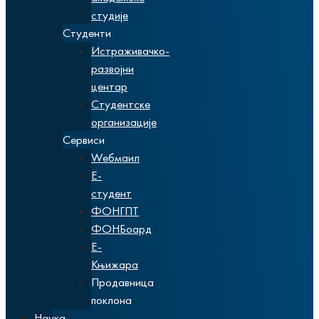
студије
Студенти
Истраживачко-
развојни
центар
Студентске
организације
Сервиси
Wебмаил
Е-
студент
ФОНГПТ
ФОНБоард
Е-
Књижара
Продавница
поклона
Наука