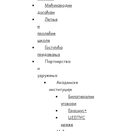
Међународни
догађаји
Летње
и
пролећне
школе
Гостујућа
предавања
Партнерства
и
удружења
Академске
институције
Билатерални
уговори
Ерасмус+
ЦЕЕПУС
мреже