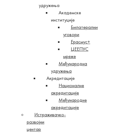
удружења
Академске
институције
Билатерални
уговори
Ерасмус+
ЦЕЕПУС
мреже
Међународна
удружења
Акредитације
Националне
акредитације
Међународне
акредитације
Истраживачко-
развојни
центар