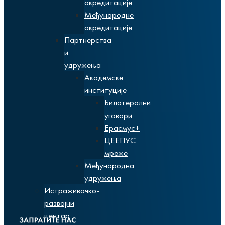
акредитације
Међународне
акредитације
Партнерства
и
удружења
Академске
институције
Билатерални
уговори
Ерасмус+
ЦЕЕПУС
мреже
Међународна
удружења
Истраживачко-
развојни
центар