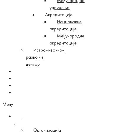
Међународна
удружења
Акредитације
Националне
акредитације
Међународне
акредитације
Истраживачко-
развојни
центар
Вести
Алумни
Ћирилица
Енглисх
Мену
О
Факултету
Организација