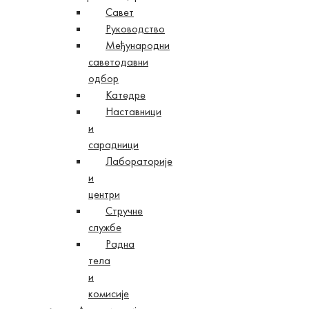
Савет
Руководство
Међународни
саветодавни
одбор
Катедре
Наставници
и
сарадници
Лабораторије
и
центри
Стручне
службе
Радна
тела
и
комисије