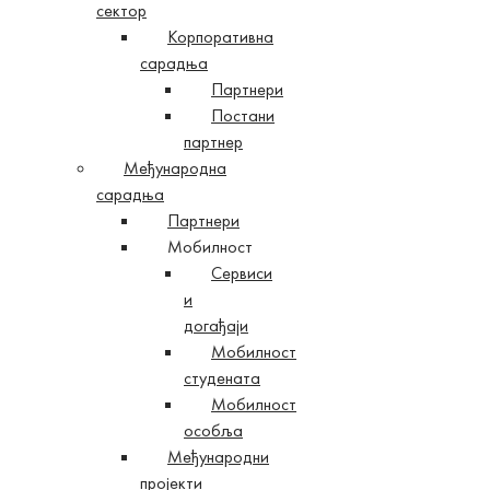
сектор
Корпоративна
сарадња
Партнери
Постани
партнер
Међународна
сарадња
Партнери
Мобилност
Сервиси
и
догађаји
Мобилност
студената
Мобилност
особља
Међународни
пројекти