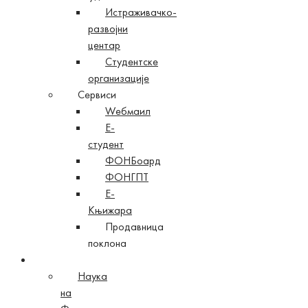
Истраживачко-
развојни
центар
Студентске
организације
Сервиси
Wебмаил
Е-
студент
ФОНБоард
ФОНГПТ
Е-
Књижара
Продавница
поклона
Наука
Наука
на