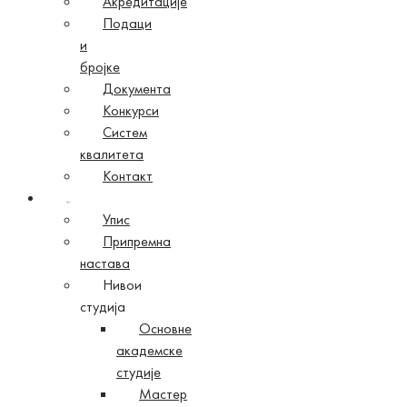
Акредитације
Подаци
и
бројке
Документа
Конкурси
Систем
квалитета
Контакт
Студије
Упис
Припремна
настава
Нивои
студија
Основне
академске
студије
Мастер