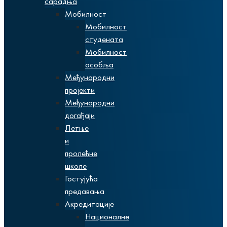
сарадња
Мобилност
Мобилност
студената
Мобилност
особља
Међународни
пројекти
Међународни
догађаји
Летње
и
пролећне
школе
Гостујућа
предавања
Акредитације
Националне