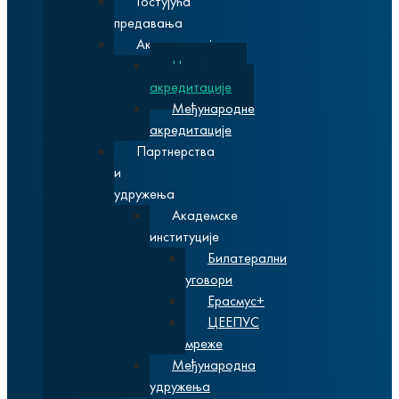
Гостујућа
предавања
Акредитације
Националне
акредитације
Међународне
акредитације
Партнерства
и
удружења
Академске
институције
Билатерални
уговори
Ерасмус+
ЦЕЕПУС
мреже
Међународна
удружења