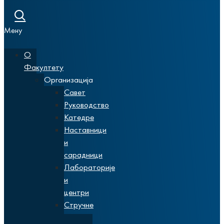
Мену
О
Факултету
Организација
Савет
Руководство
Катедре
Наставници
и
сарадници
Лабораторије
и
центри
Стручне
службе