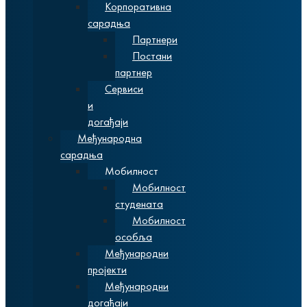
Корпоративна
сарадња
Партнери
Постани
партнер
Сервиси
и
догађаји
Међународна
сарадња
Мобилност
Мобилност
студената
Мобилност
особља
Међународни
пројекти
Међународни
догађаји