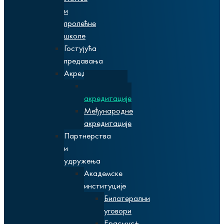
и
пролећне
школе
Гостујућа
предавања
Акредитације
Националне
акредитације
Међународне
акредитације
Партнерства
и
удружења
Академске
институције
Билатерални
уговори
Ерасмус+