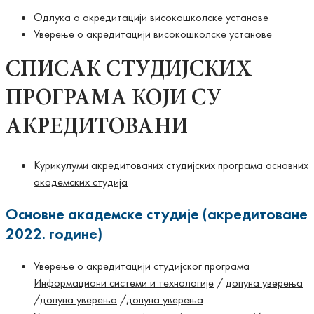
Одлука о акредитацији високошколске установе
Уверење о акредитацији високошколске установе
СПИСАК СТУДИЈСКИX
ПРОГРАМА КОЈИ СУ
АКРЕДИТОВАНИ
Курикулуми акредитованих студијских програма основних
академских студија
Основне академске студије (акредитоване
2022. године)
Уверење о акредитацији студијског програма
Информациони системи и теxнологије
/
допуна уверења
/
допуна уверења
/
допуна уверења