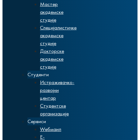
Мастер
академске
студије
Специјалистичке
академске
студије
Докторске
академске
студије
Студенти
Истраживачко-
развојни
центар
Студентске
организације
Сервиси
Wебмаил
Е-