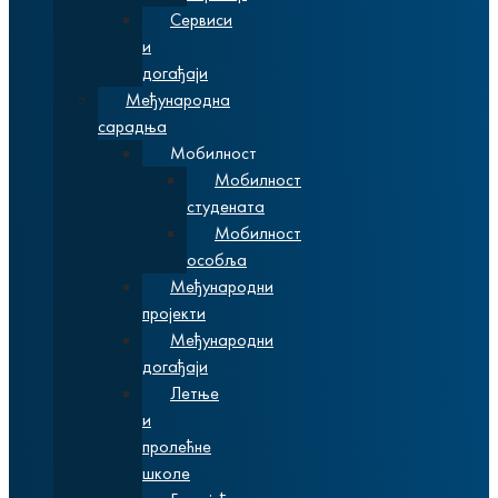
Сервиси
и
догађаји
Међународна
сарадња
Мобилност
Мобилност
студената
Мобилност
особља
Међународни
пројекти
Међународни
догађаји
Летње
и
пролећне
школе