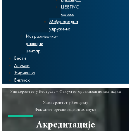
ЦЕЕПУС
мреже
Међународна
удружења
Истраживачко-
развојни
центар
Вести
Алумни
Ћирилица
Енглисх
Универзитет у Београду – Факултет организационих наука
Универзитет у Београду
Факултет организационих наука
Акредитације