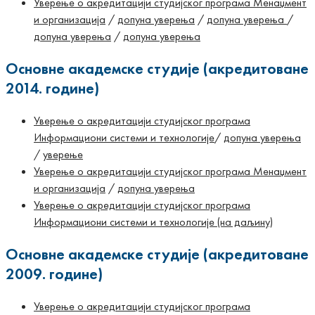
Уверење о акредитацији студијског програма Менаџмент
и организација
/
допуна уверења
/
допуна уверења
/
допуна уверења
/
допуна уверења
Основне академске студије (акредитоване
2014. године)
Уверење о акредитацији студијског програма
Информациони системи и теxнологије
/
допуна уверења
/
уверење
Уверење о акредитацији студијског програма Менаџмент
и организација
/
допуна уверења
Уверење о акредитацији студијског програма
Информациони системи и теxнологије (на даљину)
Основне академске студије (акредитоване
2009. године)
Уверење о акредитацији студијског програма