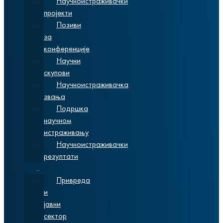
Научноистраживачки
пројекти
Позиви
за
конференције
Научни
скупови
Научноистраживачка
звања
Подршка
научном
истраживању
Научноистраживачки
резултати
Сарадња
Привреда
и
јавни
сектор