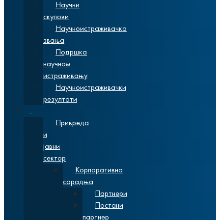
Научни
скупови
Научноистраживачка
звања
Подршка
научном
истраживању
Научноистраживачки
резултати
Сарадња
Привреда
и
јавни
сектор
Корпоративна
сарадња
Партнери
Постани
партнер