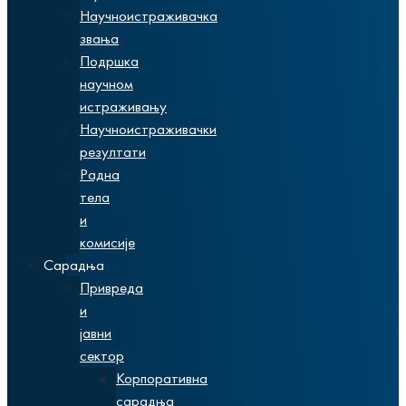
Научноистраживачка
звања
Подршка
научном
истраживању
Научноистраживачки
резултати
Радна
тела
и
комисије
Сарадња
Привреда
и
јавни
сектор
Корпоративна
сарадња