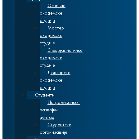
Основне
академске
студије
Мастер
академске
студије
Специјалистичке
академске
студије
Докторске
академске
студије
Студенти
Истраживачко-
развојни
центар
Студентске
организације