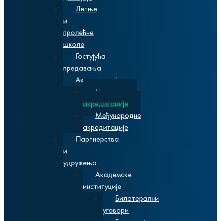
Летње
и
пролећне
школе
Гостујућа
предавања
Акредитације
Националне
акредитације
Међународне
акредитације
Партнерства
и
удружења
Академске
институције
Билатерални
уговори