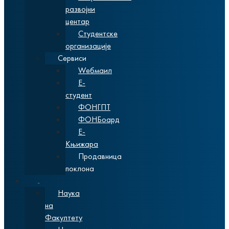
развојни
центар
Студентске
организације
Сервиси
Wебмаил
Е-
студент
ФОНГПТ
ФОНБоард
Е-
Књижара
Продавница
поклона
Наука
Наука
на
Факултету