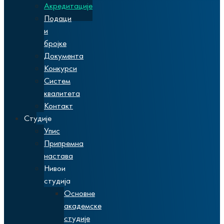
Акредитације
Подаци
и
бројке
Документа
Конкурси
Систем
квалитета
Контакт
Студије
Упис
Припремна
настава
Нивои
студија
Основне
академске
студије