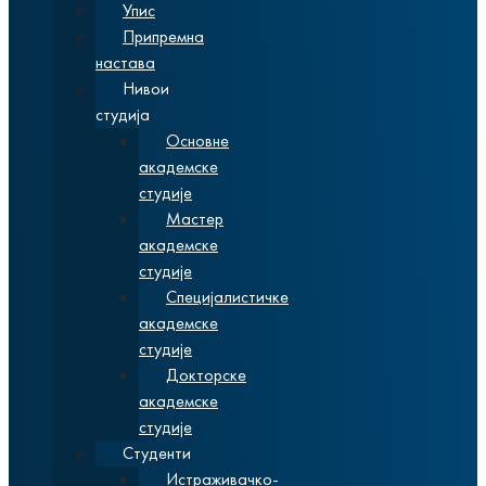
Упис
Припремна
настава
Нивои
студија
Основне
академске
студије
Мастер
академске
студије
Специјалистичке
академске
студије
Докторске
академске
студије
Студенти
Истраживачко-