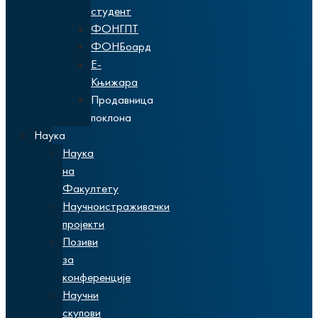
студент
ФОНГПТ
ФОНБоард
Е-
Књижара
Продавница
поклона
Наука
Наука
на
Факултету
Научноистраживачки
пројекти
Позиви
за
конференције
Научни
скупови