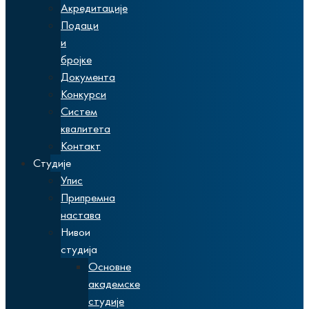
Акредитације
Подаци
и
бројке
Документа
Конкурси
Систем
квалитета
Контакт
Студије
Упис
Припремна
настава
Нивои
студија
Основне
академске
студије