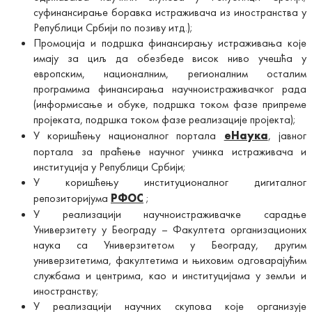
суфинансирање боравка истраживача из иностранства у
Републици Србији по позиву итд.);
Промоција и подршка финансирању истраживања које
имају за циљ да обезбеде висок ниво учешћа у
европским, националним, регионалним осталим
програмима финансирања научноистраживачког рада
(информисање и обуке, подршка током фазе припреме
пројеката, подршка током фазе реализације пројекта);
У коришћењу националног портала
еНаука
, јавног
портала за праћење научног учинка истраживача и
институција у Републици Србији;
У коришћењу институционалног дигиталног
репозиторијума
РФОС
;
У реализацији научноистраживачке сарадње
Универзитету у Београду – Факултета организационих
наука са Универзитетом у Београду, другим
универзитетима, факултетима и њиховим одговарајућим
службама и центрима, као и институцијама у земљи и
иностранству;
У реализацији научних скупова које организује