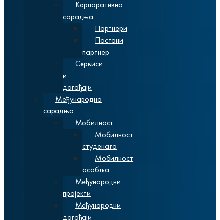
Корпоративна
сарадња
Партнери
Постани
партнер
Сервиси
и
догађаји
Међународна
сарадња
Мобилност
Мобилност
студената
Мобилност
особља
Међународни
пројекти
Међународни
догађаји