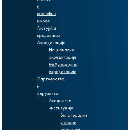
и
пролећне
школе
Гостујућа
предавања
Акредитације
Националне
акредитације
Међународне
акредитације
Партнерства
и
удружења
Академске
институције
Билатерални
уговори
Ерасмус+