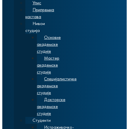
Упис
Припремна
настава
Нивои
студија
Основне
академске
студије
Мастер
академске
студије
Специјалистичке
академске
студије
Докторске
академске
студије
Студенти
Истраживачко-