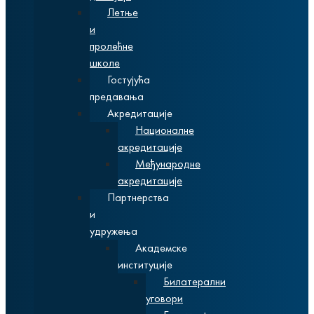
Летње
и
пролећне
школе
Гостујућа
предавања
Акредитације
Националне
акредитације
Међународне
акредитације
Партнерства
и
удружења
Академске
институције
Билатерални
уговори