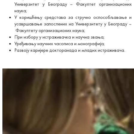
Универзитет у Београду – Факултет организационих
наука;
У коришћењу средстава за стручно оспособљавање и
усавршавање запослених на Универзитету у Београду –
Факултету организационих наука;
При избору у истраживачка и научна звања;
Уређивању научних часописа и монографија;
Развоју каријере докторанада и младих истраживача.