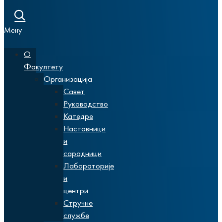
Мену
О
Факултету
Организација
Савет
Руководство
Катедре
Наставници
и
сарадници
Лабораторије
и
центри
Стручне
службе