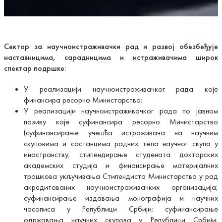
Сектор за научноистраживачки рад и развој обезбеђује
наставницима, сарадницима и истраживачима широк
спектар подршке:
У реализацији научноистраживачког рада које
финансира ресорно Министарство;
У реализацији научноистраживачког рада по јавном
позиву које суфинансира ресорно Министарство
(суфинансирање учешћа истраживача на научним
скуповима и састанцима радних тела научног скупа у
иностранству; стипендирање студената докторских
академских студија и финансирање материјалних
трошкова укључивања Стипендиста Министарства у рад
акредитованих научноистраживачких организација;
суфинансирање издавања монографија и научних
часописа у Републици Србији; суфинансирање
одржавања научних скупова у Републици Србији;