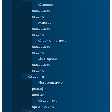
Основне
академске
студије
Мастер
академске
студије
Специјалистичке
академске
студије
Докторске
академске
студије
Студенти
Истраживачко-
развојни
центар
Студентске
организације