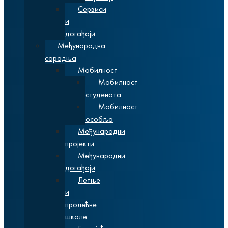
Сервиси
и
догађаји
Међународна
сарадња
Мобилност
Мобилност
студената
Мобилност
особља
Међународни
пројекти
Међународни
догађаји
Летње
и
пролећне
школе