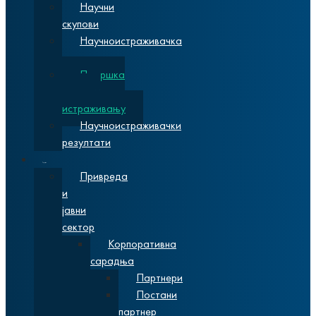
Научни
скупови
Научноистраживачка
звања
Подршка
научном
истраживању
Научноистраживачки
резултати
Сарадња
Привреда
и
јавни
сектор
Корпоративна
сарадња
Партнери
Постани
партнер