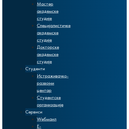
Мастер
академске
студије
Специјалистичке
академске
студије
Докторске
академске
студије
Студенти
Истраживачко-
развојни
центар
Студентске
организације
Сервиси
Wебмаил
Е-