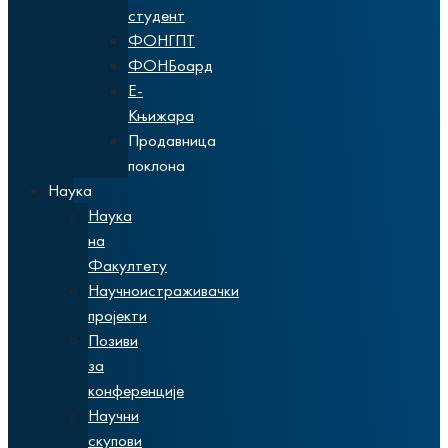
студент
ФОНГПТ
ФОНБоард
Е-
Књижара
Продавница
поклона
Наука
Наука
на
Факултету
Научноистраживачки
пројекти
Позиви
за
конференције
Научни
скупови