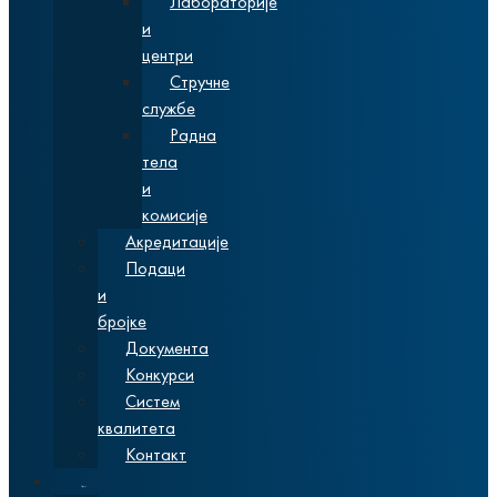
Лабораторије
и
центри
Стручне
службе
Радна
тела
и
комисије
Акредитације
Подаци
и
бројке
Документа
Конкурси
Систем
квалитета
Контакт
Студије