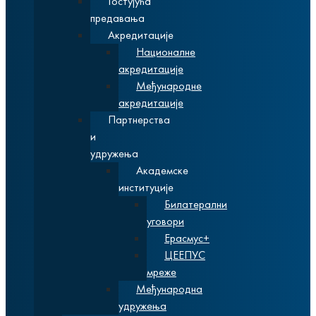
Гостујућа
предавања
Акредитације
Националне
акредитације
Међународне
акредитације
Партнерства
и
удружења
Академске
институције
Билатерални
уговори
Ерасмус+
ЦЕЕПУС
мреже
Међународна
удружења