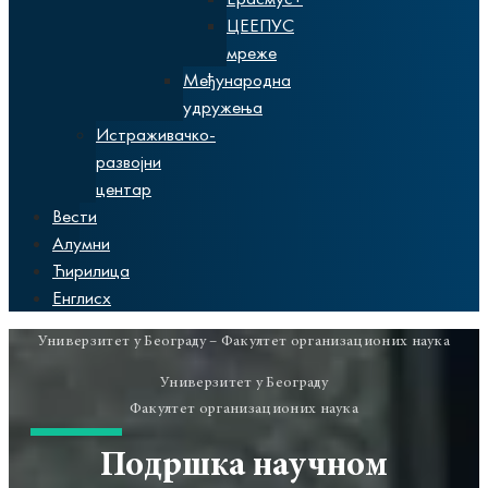
ЦЕЕПУС
мреже
Међународна
удружења
Истраживачко-
развојни
центар
Вести
Алумни
Ћирилица
Енглисх
Универзитет у Београду – Факултет организационих наука
Универзитет у Београду
Факултет организационих наука
Подршка научном