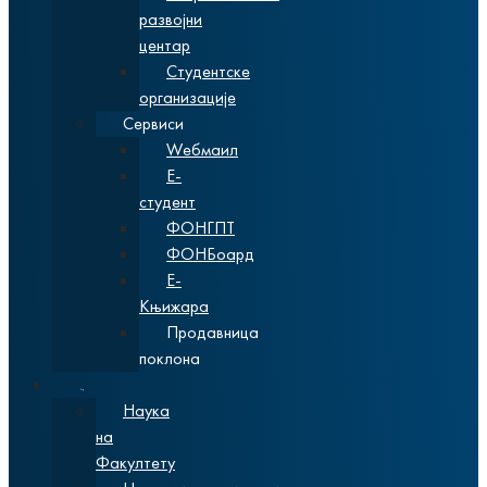
развојни
центар
Студентске
организације
Сервиси
Wебмаил
Е-
студент
ФОНГПТ
ФОНБоард
Е-
Књижара
Продавница
поклона
Наука
Наука
на
Факултету