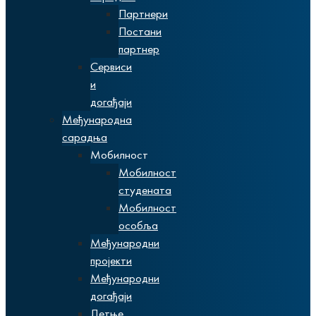
Партнери
Постани
партнер
Сервиси
и
догађаји
Међународна
сарадња
Мобилност
Мобилност
студената
Мобилност
особља
Међународни
пројекти
Међународни
догађаји
Летње