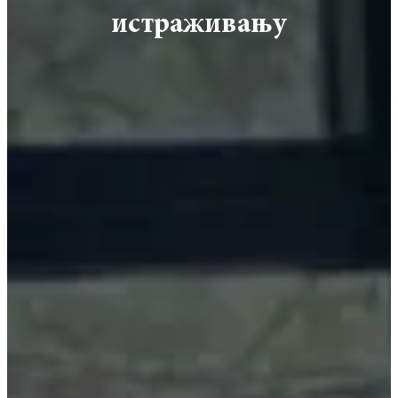
истраживању