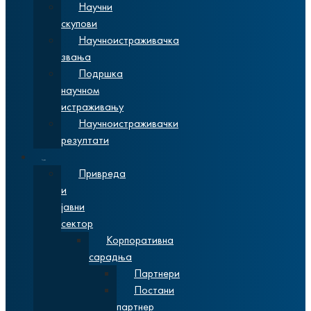
Научни
скупови
Научноистраживачка
звања
Подршка
научном
истраживању
Научноистраживачки
резултати
Сарадња
Привреда
и
јавни
сектор
Корпоративна
сарадња
Партнери
Постани
партнер