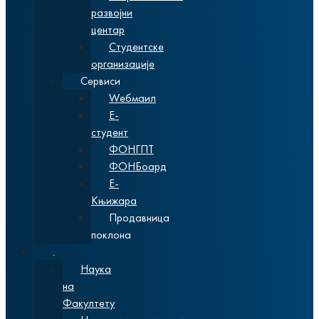
развојни
центар
Студентске
организације
Сервиси
Wебмаил
Е-
студент
ФОНГПТ
ФОНБоард
Е-
Књижара
Продавница
поклона
Наука
Наука
на
Факултету