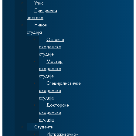
Упис
Припремна
настава
Нивои
студија
Основне
академске
студије
Мастер
академске
студије
Специјалистичке
академске
студије
Докторске
академске
студије
Студенти
Истраживачко-