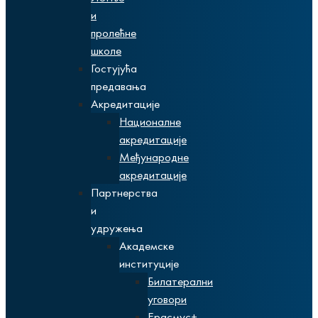
и
пролећне
школе
Гостујућа
предавања
Акредитације
Националне
акредитације
Међународне
акредитације
Партнерства
и
удружења
Академске
институције
Билатерални
уговори
Ерасмус+