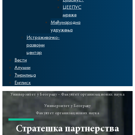
ЦЕЕПУС
мреже
Међународна
удружења
Истраживачко-
развојни
центар
Вести
Алумни
Ћирилица
Енглисх
Универзитет у Београду – Факултет организационих наука
Универзитет у Београду
Факултет организационих наука
Стратешка партнерства