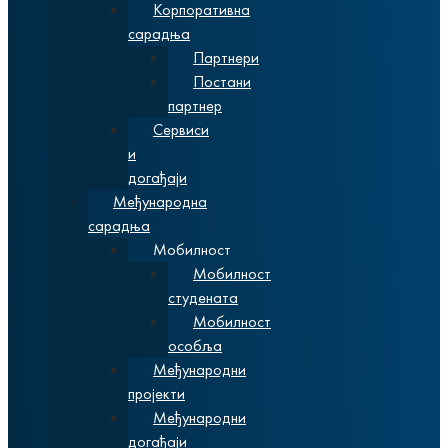
Корпоративна
сарадња
Партнери
Постани
партнер
Сервиси
и
догађаји
Међународна
сарадња
Мобилност
Мобилност
студената
Мобилност
особља
Међународни
пројекти
Међународни
догађаји