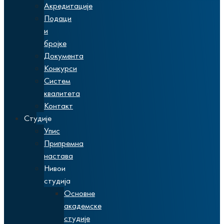
Акредитације
Подаци
и
бројке
Документа
Конкурси
Систем
квалитета
Контакт
Студије
Упис
Припремна
настава
Нивои
студија
Основне
академске
студије