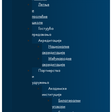
Летње
и
пролећне
школе
Гостујућа
предавања
Акредитације
Националне
акредитације
Међународне
акредитације
Партнерства
и
удружења
Академске
институције
Билатерални
уговори