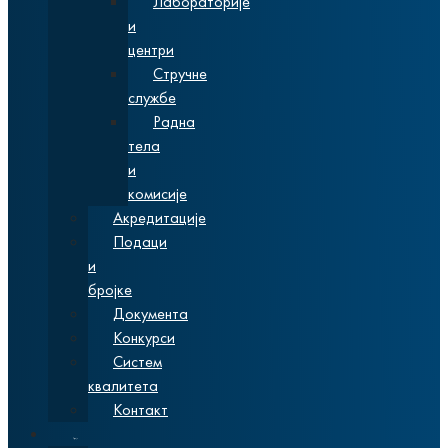
Лабораторије
и
центри
Стручне
службе
Радна
тела
и
комисије
Акредитације
Подаци
и
бројке
Документа
Конкурси
Систем
квалитета
Контакт
Студије