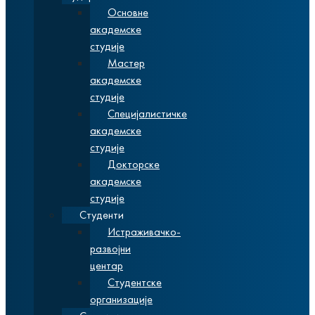
Основне
академске
студије
Мастер
академске
студије
Специјалистичке
академске
студије
Докторске
академске
студије
Студенти
Истраживачко-
развојни
центар
Студентске
организације