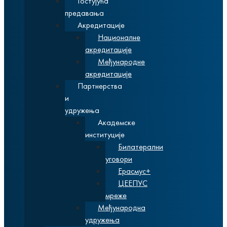
Гостујућа
предавања
Акредитације
Националне
акредитације
Међународне
акредитације
Партнерства
и
удружења
Академске
институције
Билатерални
уговори
Ерасмус+
ЦЕЕПУС
мреже
Међународна
удружења