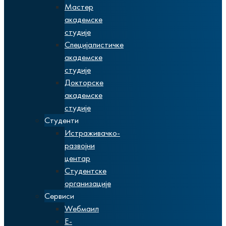
Мастер
академске
студије
Специјалистичке
академске
студије
Докторске
академске
студије
Студенти
Истраживачко-
развојни
центар
Студентске
организације
Сервиси
Wебмаил
Е-