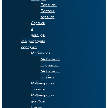
Партнери
Постани
партнер
Сервиси
и
догађаји
Међународна
сарадња
Мобилност
Мобилност
студената
Мобилност
особља
Међународни
пројекти
Међународни
догађаји
Летње