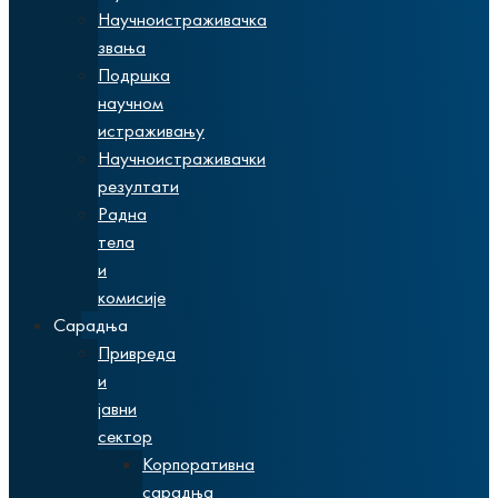
Научноистраживачка
звања
Подршка
научном
истраживању
Научноистраживачки
резултати
Радна
тела
и
комисије
Сарадња
Привреда
и
јавни
сектор
Корпоративна
сарадња