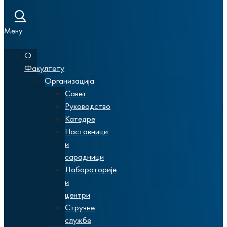
Мену
О
Факултету
Организација
Савет
Руководство
Катедре
Наставници
и
сарадници
Лабораторије
и
центри
Стручне
службе