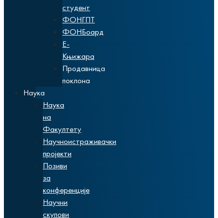
студент
ФОНГПТ
ФОНБоард
Е-
Књижара
Продавница
поклона
Наука
Наука
на
Факултету
Научноистраживачки
пројекти
Позиви
за
конференције
Научни
скупови