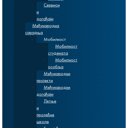
Сервиси
и
догађаји
Међународна
сарадња
Мобилност
Мобилност
студената
Мобилност
особља
Међународни
пројекти
Међународни
догађаји
Летње
и
пролећне
школе