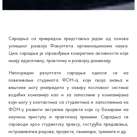
Сарадња са привредом представља један од основа
успешног развоја Факултета организациноних наука.
Циљ сарадње је спровођење конкретних активности које
имају едукативну, практичну и развојну димензију.
Непосредни резултати сарадње односе се на
повезивање студената ФОН-а, који своја знања и
вештине могу унапредити у оквиру пословног система
водећих компанија као и за запослене у компанијама
који могу у контактима са студентима и запосленима на
ФОН-у развити актуелне пројекте који су базирани на
научном приступу и практичној примени. Сарадња се
спроводи кроз студентску праксу, гостујућа предавања,
истраживачке радове, пројекте, семинаре, тренинге и др.