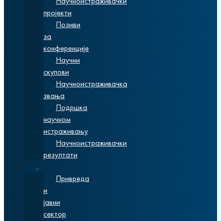
Научноистраживачки
пројекти
Позиви
за
конференције
Научни
скупови
Научноистраживачка
звања
Подршка
научном
истраживању
Научноистраживачки
резултати
Сарадња
Привреда
и
јавни
сектор