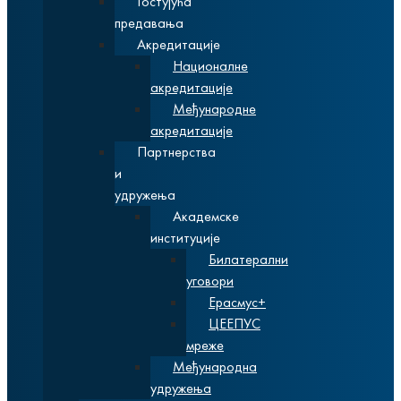
Гостујућа
предавања
Акредитације
Националне
акредитације
Међународне
акредитације
Партнерства
и
удружења
Академске
институције
Билатерални
уговори
Ерасмус+
ЦЕЕПУС
мреже
Међународна
удружења