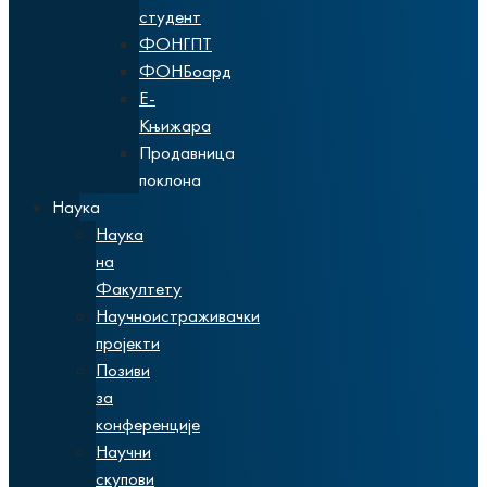
студент
ФОНГПТ
ФОНБоард
Е-
Књижара
Продавница
поклона
Наука
Наука
на
Факултету
Научноистраживачки
пројекти
Позиви
за
конференције
Научни
скупови