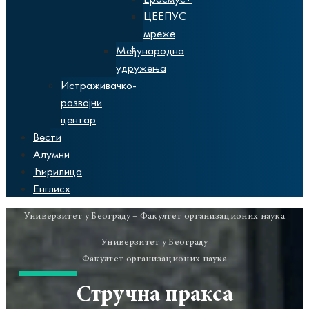
ЦЕЕПУС
мреже
Међународна
удружења
Истраживачко-
развојни
центар
Вести
Алумни
Ћирилица
Енглисх
Универзитет у Београду – Факултет организационих наука
Универзитет у Београду
Факултет организационих наука
Стручна пракса