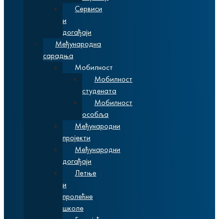
Сервиси
и
догађаји
Међународна
сарадња
Мобилност
Мобилност
студената
Мобилност
особља
Међународни
пројекти
Међународни
догађаји
Летње
и
пролећне
школе