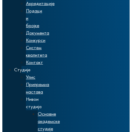
Акредитације
Подаци
и
бројке
Документа
Конкурси
Систем
квалитета
Контакт
Студије
Упис
Припремна
настава
Нивои
студија
Основне
академске
студије