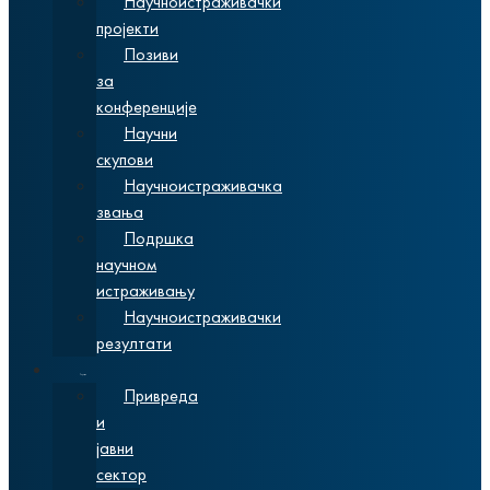
Научноистраживачки
пројекти
Позиви
за
конференције
Научни
скупови
Научноистраживачка
звања
Подршка
научном
истраживању
Научноистраживачки
резултати
Сарадња
Привреда
и
јавни
сектор