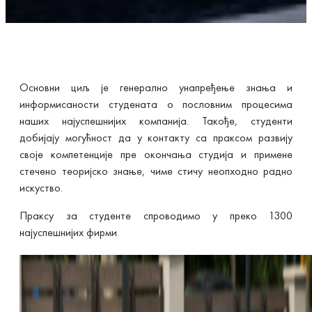
Основни циљ је генерално унапређење знања и
информисаности студената о пословним процесима
наших најуспешнијих компанија. Такође, студенти
добијају могућност да у контакту са праксом развију
своје компетенције пре окончања студија и примене
стечено теоријско знање, чиме стичу неопходно радно
искуство.
Праксу за студенте спроводимо у преко 1300
најуспешнијих фирми.