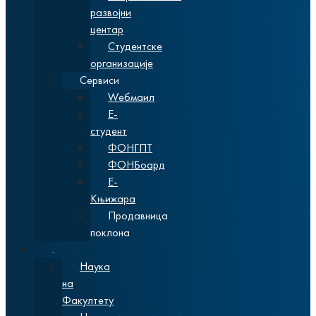
развојни
центар
Студентске
организације
Сервиси
Wебмаил
Е-
студент
ФОНГПТ
ФОНБоард
Е-
Књижара
Продавница
поклона
Наука
Наука
на
Факултету