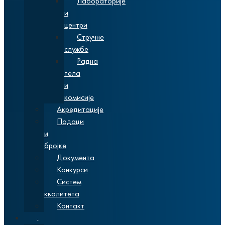
Лабораторије
и
центри
Стручне
службе
Радна
тела
и
комисије
Акредитације
Подаци
и
бројке
Документа
Конкурси
Систем
квалитета
Контакт
Студије