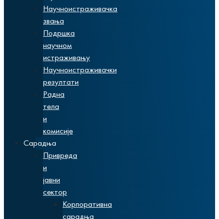
Научноистраживачка
звања
Подршка
научном
истраживању
Научноистраживачки
резултати
Радна
тела
и
комисије
Сарадња
Привреда
и
јавни
сектор
Корпоративна
сарадња