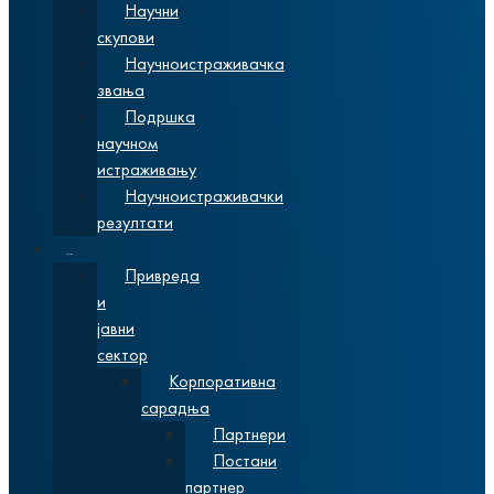
Научни
скупови
Научноистраживачка
звања
Подршка
научном
истраживању
Научноистраживачки
резултати
Сарадња
Привреда
и
јавни
сектор
Корпоративна
сарадња
Партнери
Постани
партнер