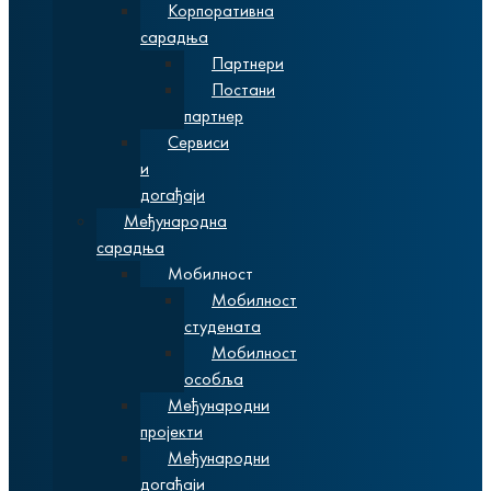
Корпоративна
сарадња
Партнери
Постани
партнер
Сервиси
и
догађаји
Међународна
сарадња
Мобилност
Мобилност
студената
Мобилност
особља
Међународни
пројекти
Међународни
догађаји