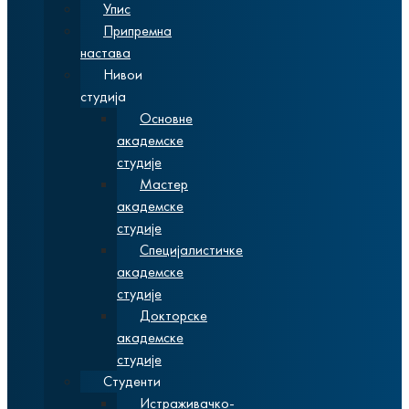
Упис
Припремна
настава
Нивои
студија
Основне
академске
студије
Мастер
академске
студије
Специјалистичке
академске
студије
Докторске
академске
студије
Студенти
Истраживачко-