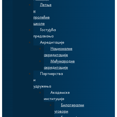
Летње
и
пролећне
школе
Гостујућа
предавања
Акредитације
Националне
акредитације
Међународне
акредитације
Партнерства
и
удружења
Академске
институције
Билатерални
уговори