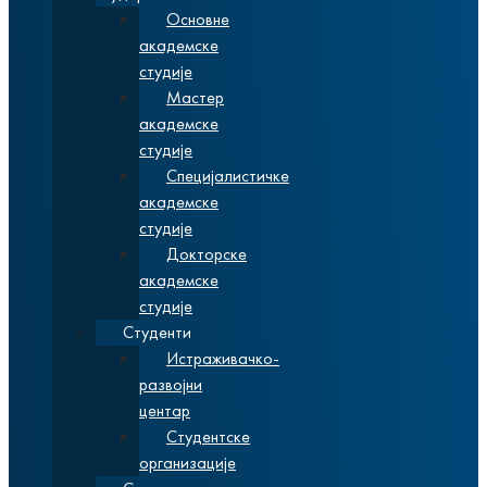
Основне
академске
студије
Мастер
академске
студије
Специјалистичке
академске
студије
Докторске
академске
студије
Студенти
Истраживачко-
развојни
центар
Студентске
организације