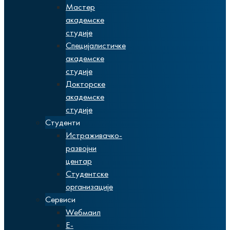
Мастер
академске
студије
Специјалистичке
академске
студије
Докторске
академске
студије
Студенти
Истраживачко-
развојни
центар
Студентске
организације
Сервиси
Wебмаил
Е-