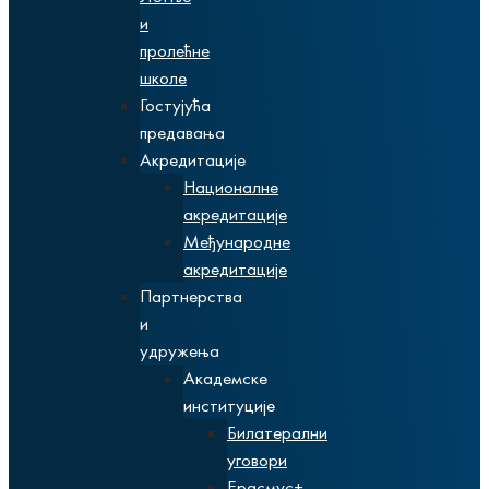
и
пролећне
школе
Гостујућа
предавања
Акредитације
Националне
акредитације
Међународне
акредитације
Партнерства
и
удружења
Академске
институције
Билатерални
уговори
Ерасмус+