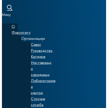
Мену
О
Факултету
Организација
Савет
Руководство
Катедре
Наставници
и
сарадници
Лабораторије
и
центри
Стручне
службе