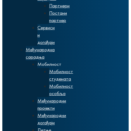
Партнери
Постани
партнер
Сервиси
и
догађаји
Међународна
сарадња
Мобилност
Мобилност
студената
Мобилност
особља
Међународни
пројекти
Међународни
догађаји
Летње