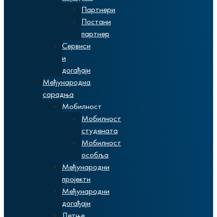
Партнери
Постани
партнер
Сервиси
и
догађаји
Међународна
сарадња
Мобилност
Мобилност
студената
Мобилност
особља
Међународни
пројекти
Међународни
догађаји
Летње