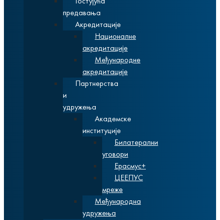
Гостујућа
предавања
Акредитације
Националне
акредитације
Међународне
акредитације
Партнерства
и
удружења
Академске
институције
Билатерални
уговори
Ерасмус+
ЦЕЕПУС
мреже
Међународна
удружења