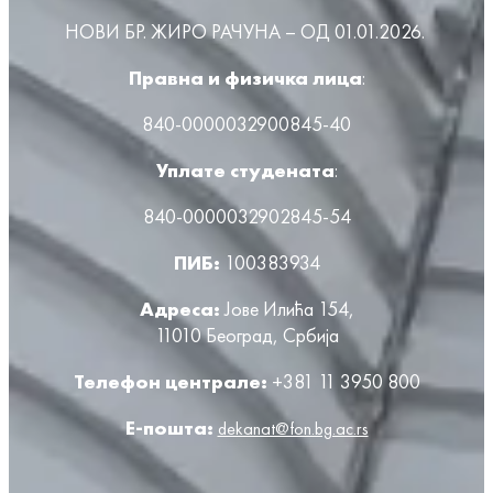
НОВИ БР. ЖИРО РАЧУНА – ОД 01.01.2026.
Правна и физичка лица
:
840-0000032900845-40
Уплате студената
:
840-0000032902845-54
ПИБ:
100383934
Адреса:
Јове Илића 154,
11010 Београд, Србија
Телефон централе:
+381 11 3950 800
Е-пошта:
dekanat@fon.bg.ac.rs