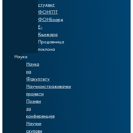
студент
ФОНГПТ
ФОНБоард
Е-
Књижара
Продавница
поклона
Наука
Наука
на
Факултету
Научноистраживачки
пројекти
Позиви
за
конференције
Научни
скупови