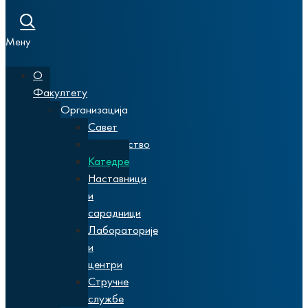
Мену
О
Факултету
Организација
Савет
Руководство
Катедре
Наставници
и
сарадници
Лабораторије
и
центри
Стручне
службе