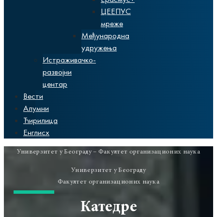
ЦЕЕПУС
мреже
Међународна
удружења
Истраживачко-
развојни
центар
Вести
Алумни
Ћирилица
Енглисх
Универзитет у Београду – Факултет организационих наука
Универзитет у Београду
Факултет организационих наука
Катедре