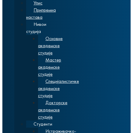
Упис
Припремна
настава
Нивои
студија
Основне
академске
студије
Мастер
академске
студије
Специјалистичке
академске
студије
Докторске
академске
студије
Студенти
Истраживачко-