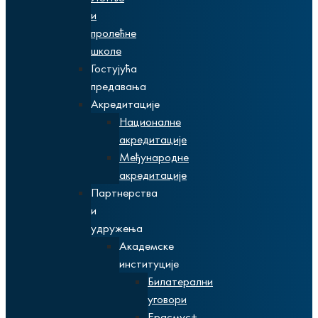
и
пролећне
школе
Гостујућа
предавања
Акредитације
Националне
акредитације
Међународне
акредитације
Партнерства
и
удружења
Академске
институције
Билатерални
уговори
Ерасмус+