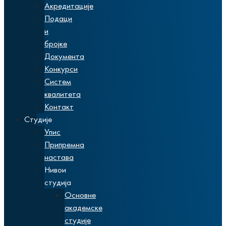
Акредитације
Подаци
и
бројке
Документа
Конкурси
Систем
квалитета
Контакт
Студије
Упис
Припремна
настава
Нивои
студија
Основне
академске
студије