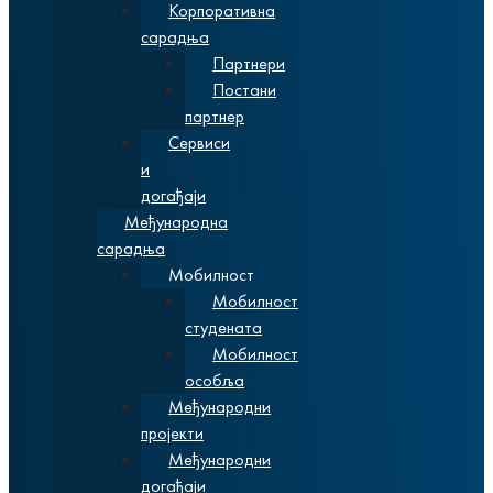
Корпоративна
сарадња
Партнери
Постани
партнер
Сервиси
и
догађаји
Међународна
сарадња
Мобилност
Мобилност
студената
Мобилност
особља
Међународни
пројекти
Међународни
догађаји