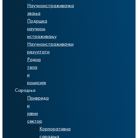
Научноистраживачка
звања
Подршка
научном
истраживању
Научноистраживачки
резултати
Радна
тела
и
комисије
Сарадња
Привреда
и
јавни
сектор
Корпоративна
сарадња