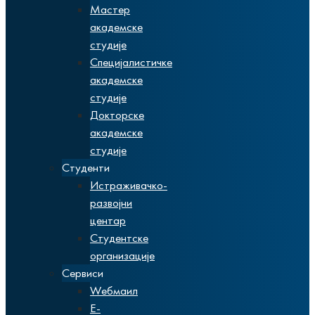
Мастер
академске
студије
Специјалистичке
академске
студије
Докторске
академске
студије
Студенти
Истраживачко-
развојни
центар
Студентске
организације
Сервиси
Wебмаил
Е-