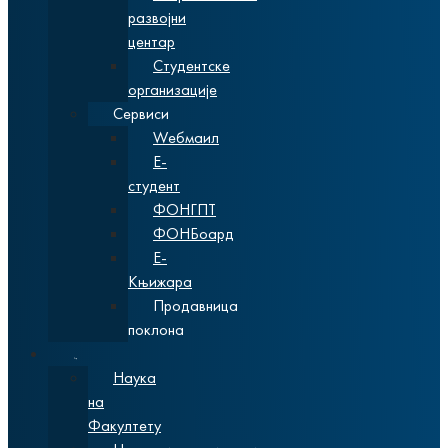
развојни
центар
Студентске
организације
Сервиси
Wебмаил
Е-
студент
ФОНГПТ
ФОНБоард
Е-
Књижара
Продавница
поклона
Наука
Наука
на
Факултету