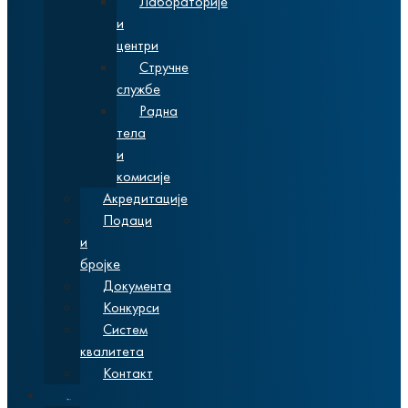
Лабораторије
и
центри
Стручне
службе
Радна
тела
и
комисије
Акредитације
Подаци
и
бројке
Документа
Конкурси
Систем
квалитета
Контакт
Студије