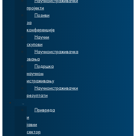
Научноистраживачки
пројекти
Позиви
за
конференције
Научни
скупови
Научноистраживачка
звања
Подршка
научном
истраживању
Научноистраживачки
резултати
Сарадња
Привреда
и
јавни
сектор