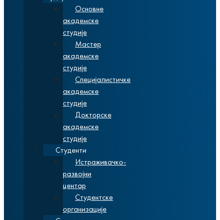
Основне
академске
студије
Мастер
академске
студије
Специјалистичке
академске
студије
Докторске
академске
студије
Студенти
Истраживачко-
развојни
центар
Студентске
организације