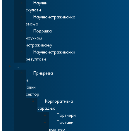
Научни
скупови
Научноистраживачка
звања
Подршка
научном
истраживању
Научноистраживачки
резултати
Сарадња
Привреда
и
јавни
сектор
Корпоративна
сарадња
Партнери
Постани
партнер