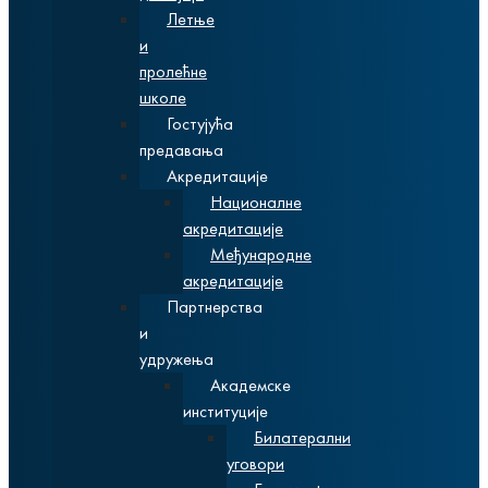
Летње
и
пролећне
школе
Гостујућа
предавања
Акредитације
Националне
акредитације
Међународне
акредитације
Партнерства
и
удружења
Академске
институције
Билатерални
уговори