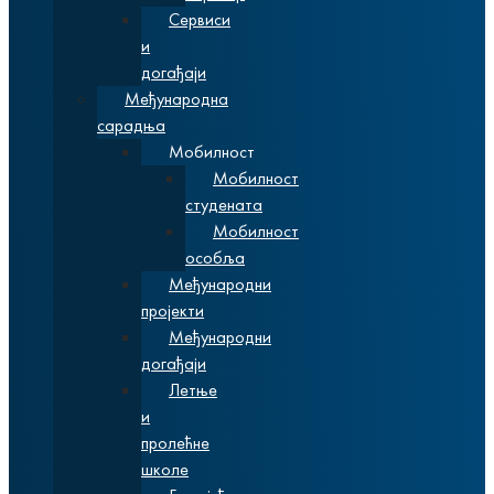
Сервиси
и
догађаји
Међународна
сарадња
Мобилност
Мобилност
студената
Мобилност
особља
Међународни
пројекти
Међународни
догађаји
Летње
и
пролећне
школе