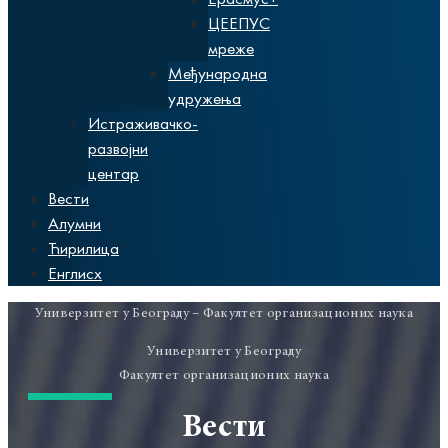
ЦЕЕПУС
мреже
Међународна
удружења
Истраживачко-
развојни
центар
Вести
Алумни
Ћирилица
Енглисх
Универзитет у Београду – Факултет организационих наука
Универзитет у Београду
Факултет организационих наука
Вести