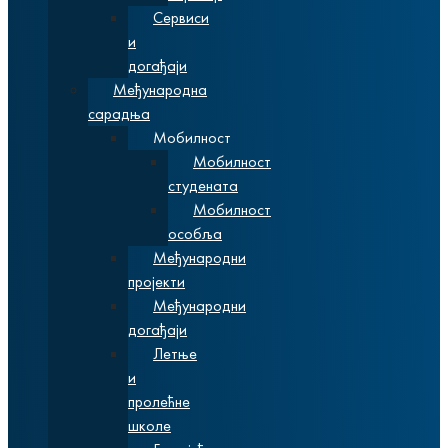
Сервиси
и
догађаји
Међународна
сарадња
Мобилност
Мобилност
студената
Мобилност
особља
Међународни
пројекти
Међународни
догађаји
Летње
и
пролећне
школе