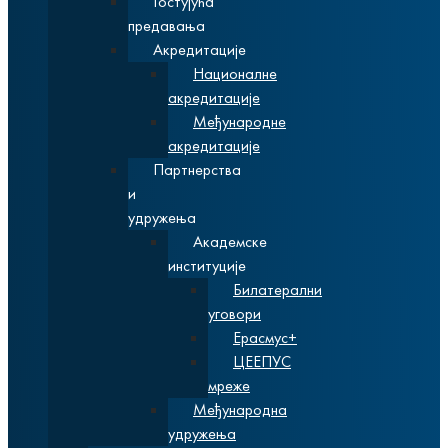
Гостујућа
предавања
Акредитације
Националне
акредитације
Међународне
акредитације
Партнерства
и
удружења
Академске
институције
Билатерални
уговори
Ерасмус+
ЦЕЕПУС
мреже
Међународна
удружења