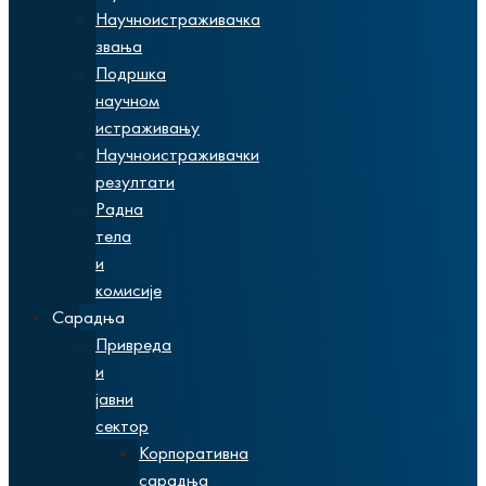
Научноистраживачка
звања
Подршка
научном
истраживању
Научноистраживачки
резултати
Радна
тела
и
комисије
Сарадња
Привреда
и
јавни
сектор
Корпоративна
сарадња