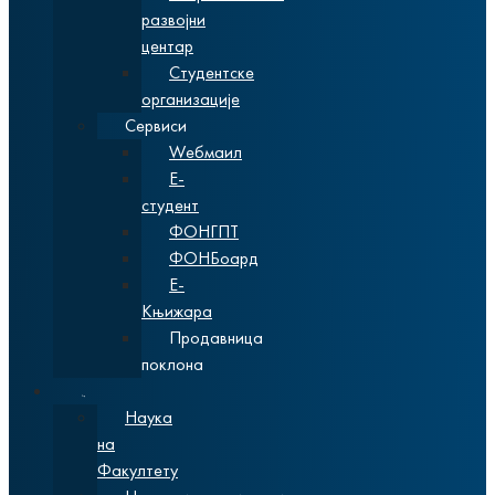
развојни
центар
Студентске
организације
Сервиси
Wебмаил
Е-
студент
ФОНГПТ
ФОНБоард
Е-
Књижара
Продавница
поклона
Наука
Наука
на
Факултету