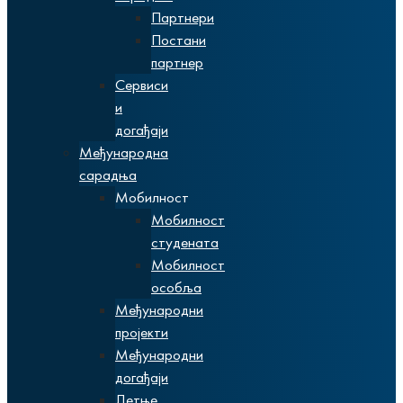
Партнери
Постани
партнер
Сервиси
и
догађаји
Међународна
сарадња
Мобилност
Мобилност
студената
Мобилност
особља
Међународни
пројекти
Међународни
догађаји
Летње