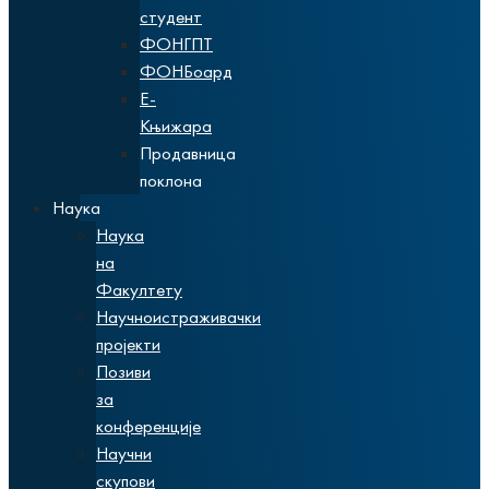
студент
ФОНГПТ
ФОНБоард
Е-
Књижара
Продавница
поклона
Наука
Наука
на
Факултету
Научноистраживачки
пројекти
Позиви
за
конференције
Научни
скупови