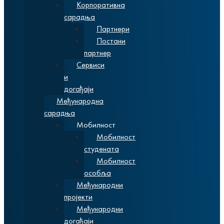
Корпоративна
сарадња
Партнери
Постани
партнер
Сервиси
и
догађаји
Међународна
сарадња
Мобилност
Мобилност
студената
Мобилност
особља
Међународни
пројекти
Међународни
догађаји