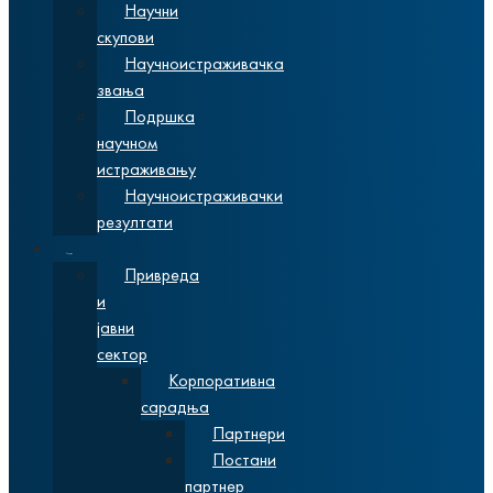
Научни
скупови
Научноистраживачка
звања
Подршка
научном
истраживању
Научноистраживачки
резултати
Сарадња
Привреда
и
јавни
сектор
Корпоративна
сарадња
Партнери
Постани
партнер