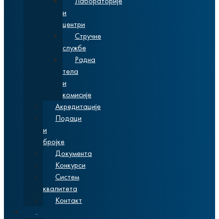
Лабораторије
и
центри
Стручне
службе
Радна
тела
и
комисије
Акредитације
Подаци
и
бројке
Документа
Конкурси
Систем
квалитета
Контакт
Студије