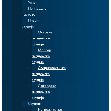
Упис
Припремна
настава
Нивои
студија
Основне
академске
студије
Мастер
академске
студије
Специјалистичке
академске
студије
Докторске
академске
студије
Студенти
Истраживачко-