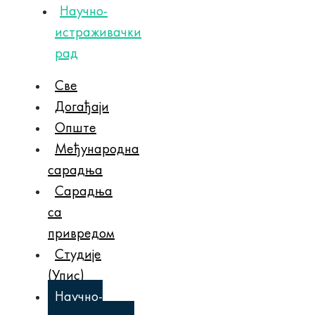
Научно-
истраживачки
рад
Све
Догађаји
Опште
Међународна
сарадња
Сарадња
са
привредом
Студије
(Упис)
Научно-