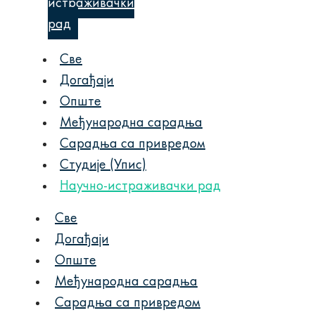
истраживачки
рад
Све
Догађаји
Опште
Међународна сарадња
Сарадња са привредом
Студије (Упис)
Научно-истраживачки рад
Све
Догађаји
Опште
Међународна сарадња
Сарадња са привредом