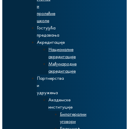
и
пролећне
школе
Гостујућа
предавања
Акредитације
Националне
акредитације
Међународне
акредитације
Партнерства
и
удружења
Академске
институције
Билатерални
уговори
Ерасмус+