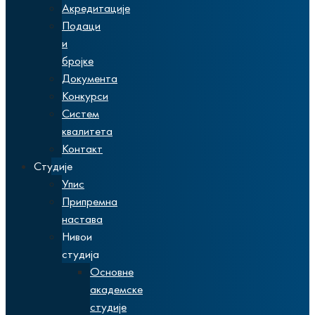
Акредитације
Подаци
и
бројке
Документа
Конкурси
Систем
квалитета
Контакт
Студије
Упис
Припремна
настава
Нивои
студија
Основне
академске
студије