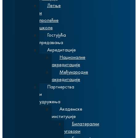
Летње
и
пролећне
школе
Гостујућа
предавања
Акредитације
Националне
акредитације
Међународне
акредитације
Партнерства
и
удружења
Академске
институције
Билатерални
уговори