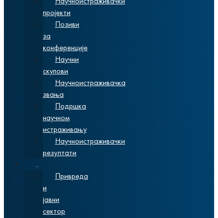
Научноистраживачки
пројекти
Позиви
за
конференције
Научни
скупови
Научноистраживачка
звања
Подршка
научном
истраживању
Научноистраживачки
резултати
Сарадња
Привреда
и
јавни
сектор