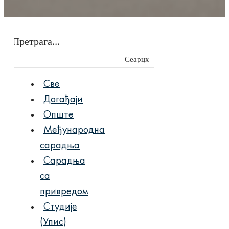
Сеарцх
Све
Догађаји
Опште
Међународна
сарадња
Сарадња
са
привредом
Студије
(Упис)