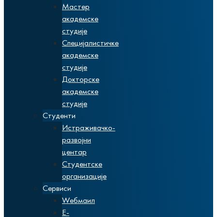
Мастер
академске
студије
Специјалистичке
академске
студије
Докторске
академске
студије
Студенти
Истраживачко-
развојни
центар
Студентске
организације
Сервиси
Wебмаил
Е-