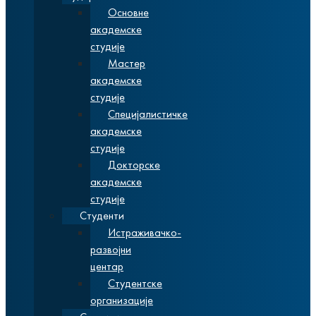
Основне
академске
студије
Мастер
академске
студије
Специјалистичке
академске
студије
Докторске
академске
студије
Студенти
Истраживачко-
развојни
центар
Студентске
организације