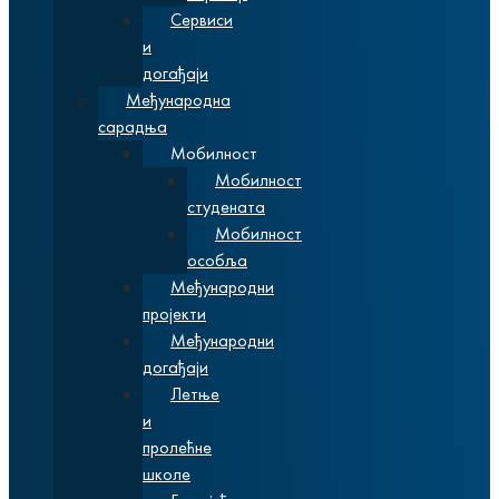
Сервиси
и
догађаји
Међународна
сарадња
Мобилност
Мобилност
студената
Мобилност
особља
Међународни
пројекти
Међународни
догађаји
Летње
и
пролећне
школе