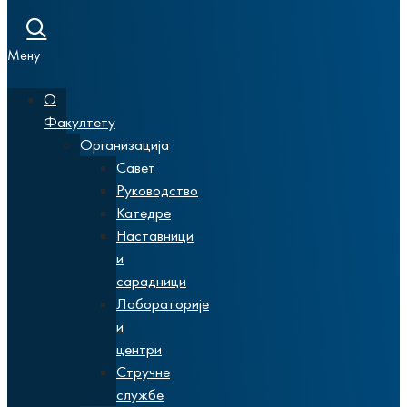
Мену
О
Факултету
Организација
Савет
Руководство
Катедре
Наставници
и
сарадници
Лабораторије
и
центри
Стручне
службе