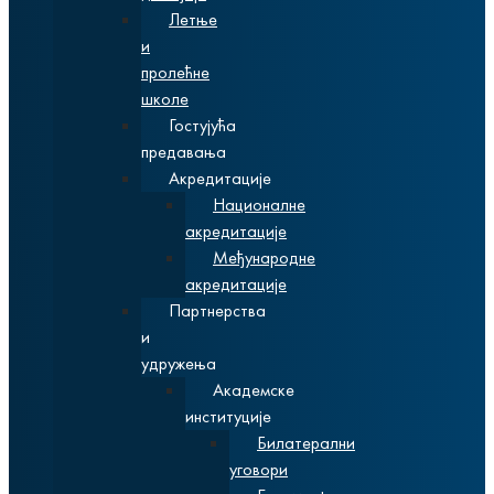
Летње
и
пролећне
школе
Гостујућа
предавања
Акредитације
Националне
акредитације
Међународне
акредитације
Партнерства
и
удружења
Академске
институције
Билатерални
уговори