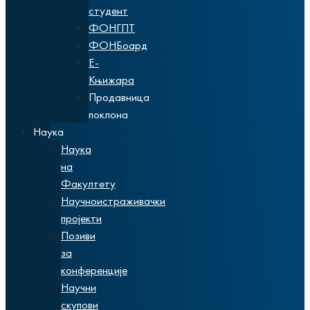
студент
ФОНГПТ
ФОНБоард
Е-
Књижара
Продавница
поклона
Наука
Наука
на
Факултету
Научноистраживачки
пројекти
Позиви
за
конференције
Научни
скупови