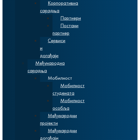
Корпоративна
сарадња
Партнери
Постани
партнер
Сервиси
и
догађаји
Међународна
сарадња
Мобилност
Мобилност
студената
Мобилност
особља
Међународни
пројекти
Међународни
догађаји