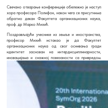
Свечано отварање конференције обележио је наступ
хора професора Полифон, након чега се присутнима
обратио декан Факултета организационих наука,
проф. др Марко Михић.
Поздрављајући учеснике из земље и иностранства,
професор Михић истакао је да Факултет
организационих наука од свог оснивања гради
идентитет заснован на интердисциплинарности,
иновацијама и снажној повезаности са привредом.