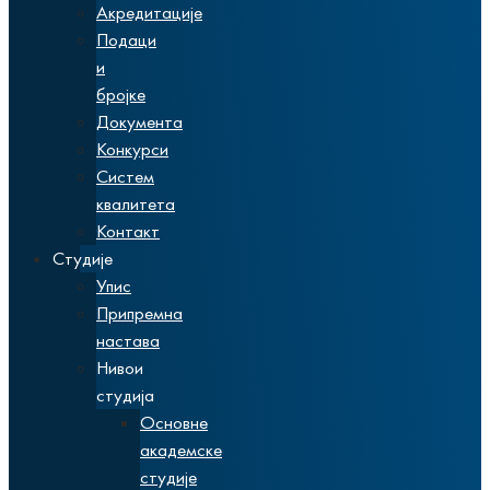
Акредитације
Подаци
и
бројке
Документа
Конкурси
Систем
квалитета
Контакт
Студије
Упис
Припремна
настава
Нивои
студија
Основне
академске
студије