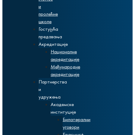
и
пролећне
школе
Гостујућа
предавања
Акредитације
Националне
акредитације
Међународне
акредитације
Партнерства
и
удружења
Академске
институције
Билатерални
уговори
Ерасмус+