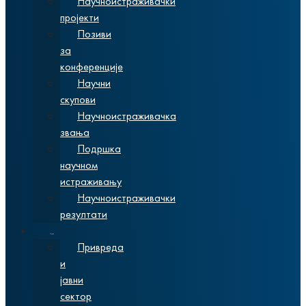
Научноистраживачки
пројекти
Позиви
за
конференције
Научни
скупови
Научноистраживачка
звања
Подршка
научном
истраживању
Научноистраживачки
резултати
Сарадња
Привреда
и
јавни
сектор