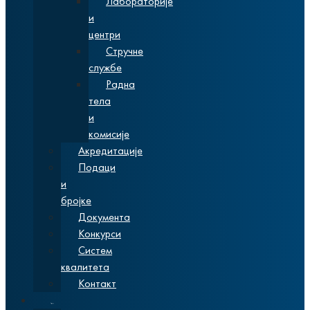
Лабораторије
и
центри
Стручне
службе
Радна
тела
и
комисије
Акредитације
Подаци
и
бројке
Документа
Конкурси
Систем
квалитета
Контакт
Студије