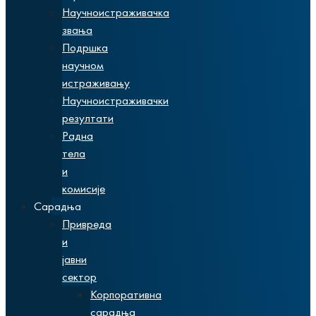
Научноистраживачка
звања
Подршка
научном
истраживању
Научноистраживачки
резултати
Радна
тела
и
комисије
Сарадња
Привреда
и
јавни
сектор
Корпоративна
сарадња