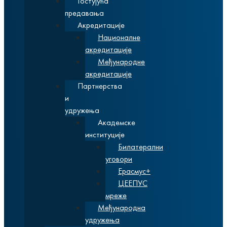
Гостујућа
предавања
Акредитације
Националне
акредитације
Међународне
акредитације
Партнерства
и
удружења
Академске
институције
Билатерални
уговори
Ерасмус+
ЦЕЕПУС
мреже
Међународна
удружења