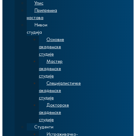
Упис
Припремна
настава
Нивои
студија
Основне
академске
студије
Мастер
академске
студије
Специјалистичке
академске
студије
Докторске
академске
студије
Студенти
Истраживачко-