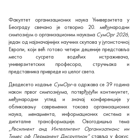
Факултет организационих наука Универзитета у
Београду свечано је отворио 20. међународни
симпозијум о организационим наукама
СyмОрг
2026
,
један од најзначајнијих научних скупова у југоисточној
Европи, који већ готово четири деценије представља
место сусрета водећих истраживача,
универзитетских професора, стручњака и
представника привреде из целог света.
Двадесето издање
СyмОрг
-а одржава се 39 година
након првог симпозијума, потврђујући континуитет,
међународни углед и значај конференције у
обликовању савремених токова организационих
наука, менаџмента, информационих система и
дигиталне трансформације. Овогодишња тема
„
Ресилиент
анд
Интеллигент
Организатионс
ин
Тимес
оф
Перманент
Дисруптион
“
ставља у фокус