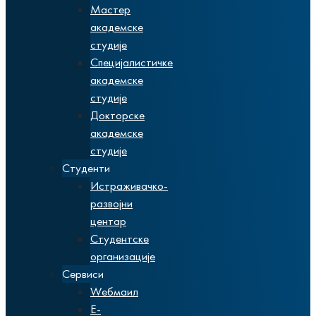
Мастер
академске
студије
Специјалистичке
академске
студије
Докторске
академске
студије
Студенти
Истраживачко-
развојни
центар
Студентске
организације
Сервиси
Wебмаил
Е-