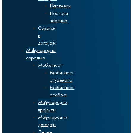
Партнери
Постани
партнер
Сервиси
и
догађаји
Међународна
сарадња
Мобилност
Мобилност
студената
Мобилност
особља
Међународни
пројекти
Међународни
догађаји
Летње