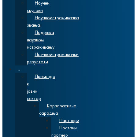
Научни
скупови
Научноистраживачка
звања
Подршка
научном
истраживању
Научноистраживачки
резултати
Сарадња
Привреда
и
јавни
сектор
Корпоративна
сарадња
Партнери
Постани
партнер