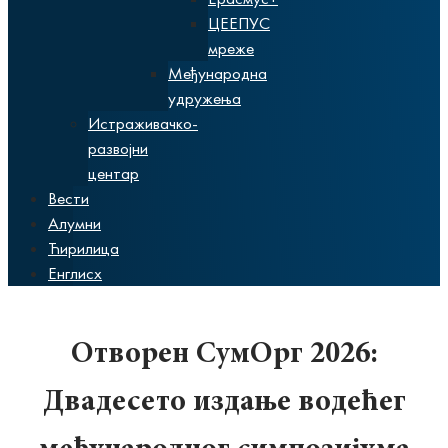
ЦЕЕПУС
мреже
Међународна
удружења
Истраживачко-
развојни
центар
Вести
Алумни
Ћирилица
Енглисх
Отворен СyмОрг 2026:
Двадесето издање водећег