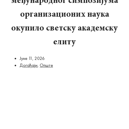
међународног симпозијума
организационих наука
окупило светску академску
елиту
Јуне 11, 2026
Догађаји
,
Опште