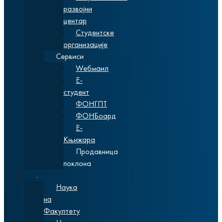
развојни
центар
Студентске
организације
Сервиси
Wебмаил
Е-
студент
ФОНГПТ
ФОНБоард
Е-
Књижара
Продавница
поклона
Наука
Наука
на
Факултету