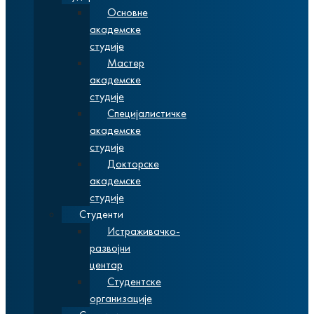
Основне
академске
студије
Мастер
академске
студије
Специјалистичке
академске
студије
Докторске
академске
студије
Студенти
Истраживачко-
развојни
центар
Студентске
организације