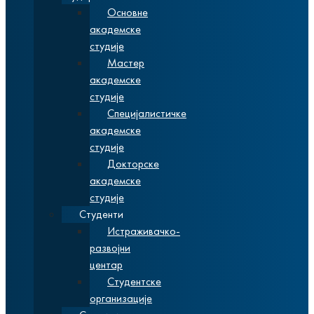
Основне
академске
студије
Мастер
академске
студије
Специјалистичке
академске
студије
Докторске
академске
студије
Студенти
Истраживачко-
развојни
центар
Студентске
организације