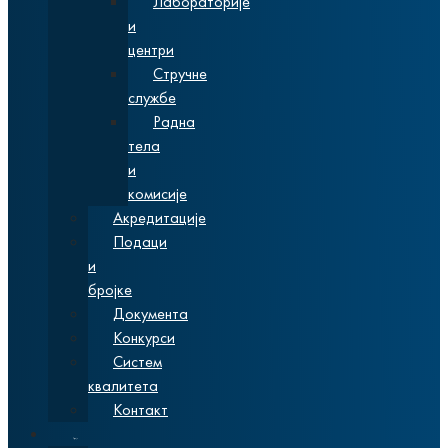
Лабораторије
и
центри
Стручне
службе
Радна
тела
и
комисије
Акредитације
Подаци
и
бројке
Документа
Конкурси
Систем
квалитета
Контакт
Студије