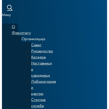
Мену
О
Факултету
Организација
Савет
Руководство
Катедре
Наставници
и
сарадници
Лабораторије
и
центри
Стручне
службе