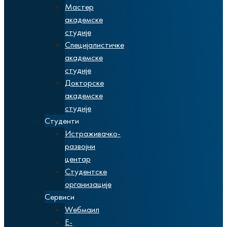
Мастер
академске
студије
Специјалистичке
академске
студије
Докторске
академске
студије
Студенти
Истраживачко-
развојни
центар
Студентске
организације
Сервиси
Wебмаил
Е-