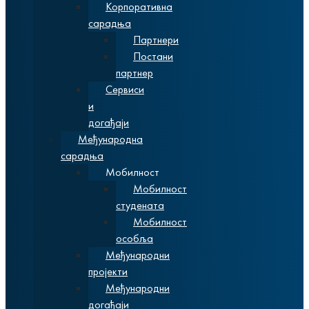
Корпоративна
сарадња
Партнери
Постани
партнер
Сервиси
и
догађаји
Међународна
сарадња
Мобилност
Мобилност
студената
Мобилност
особља
Међународни
пројекти
Међународни
догађаји