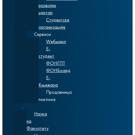
развојни
центар
Студентске
организације
Сервиси
Wебмаил
Е-
студент
ФОНГПТ
ФОНБоард
Е-
Књижара
Продавница
поклона
Наука
Наука
на
Факултету