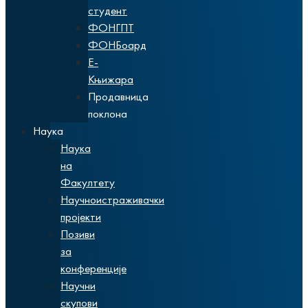
студент
ФОНГПТ
ФОНБоард
Е-
Књижара
Продавница
поклона
Наука
Наука
на
Факултету
Научноистраживачки
пројекти
Позиви
за
конференције
Научни
скупови