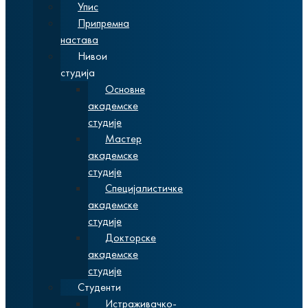
Упис
Припремна
настава
Нивои
студија
Основне
академске
студије
Мастер
академске
студије
Специјалистичке
академске
студије
Докторске
академске
студије
Студенти
Истраживачко-