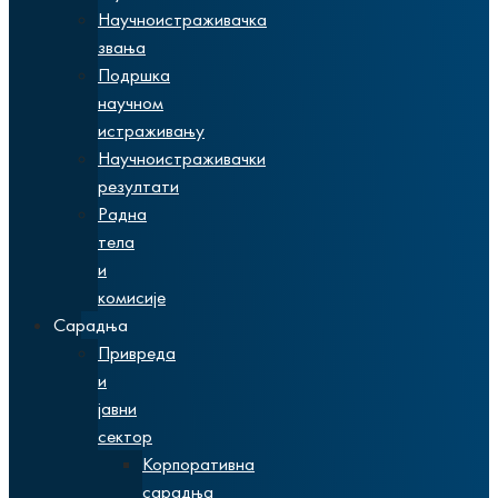
Научноистраживачка
звања
Подршка
научном
истраживању
Научноистраживачки
резултати
Радна
тела
и
комисије
Сарадња
Привреда
и
јавни
сектор
Корпоративна
сарадња