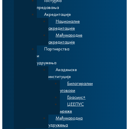
Гостујућа
предавања
Акредитације
Националне
акредитације
Међународне
акредитације
Партнерства
и
удружења
Академске
институције
Билатерални
уговори
Ерасмус+
ЦЕЕПУС
мреже
Међународна
удружења