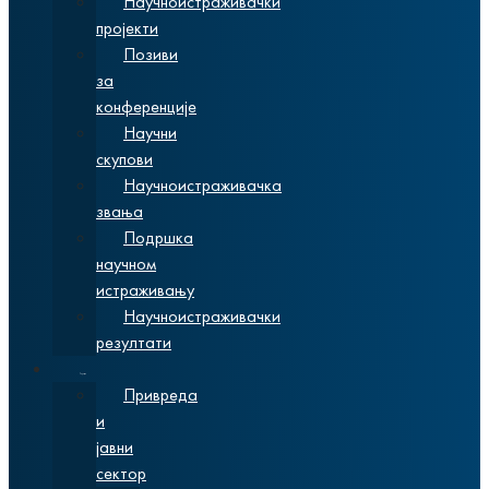
Научноистраживачки
пројекти
Позиви
за
конференције
Научни
скупови
Научноистраживачка
звања
Подршка
научном
истраживању
Научноистраживачки
резултати
Сарадња
Привреда
и
јавни
сектор