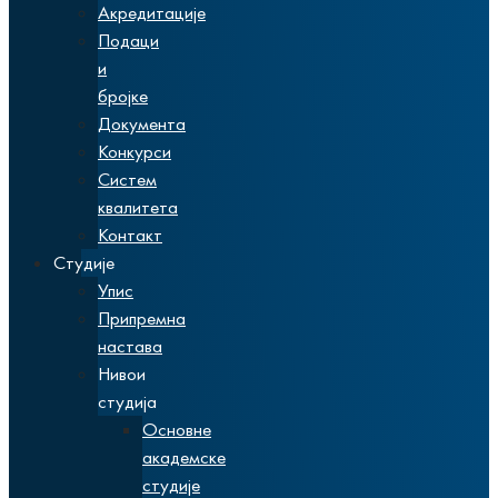
Акредитације
Подаци
и
бројке
Документа
Конкурси
Систем
квалитета
Контакт
Студије
Упис
Припремна
настава
Нивои
студија
Основне
академске
студије