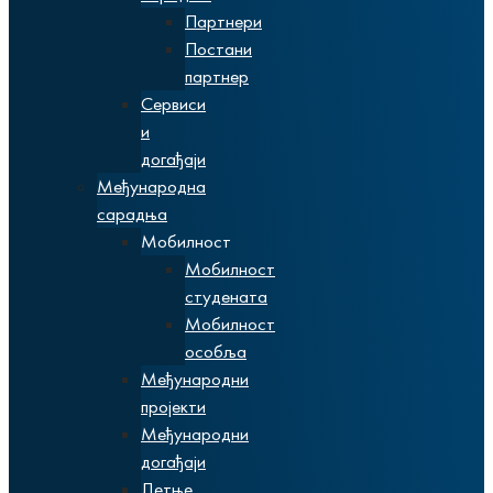
Партнери
Постани
партнер
Сервиси
и
догађаји
Међународна
сарадња
Мобилност
Мобилност
студената
Мобилност
особља
Међународни
пројекти
Међународни
догађаји
Летње