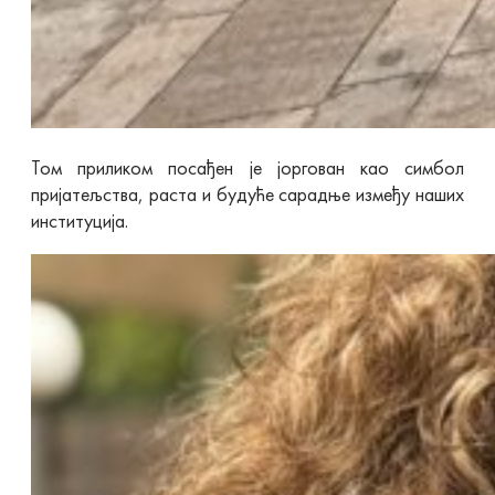
Том приликом посађен је јоргован као симбол
пријатељства, раста и будуће сарадње између наших
институција.