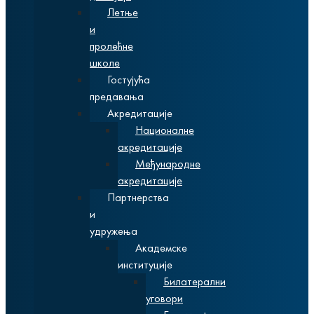
Летње
и
пролећне
школе
Гостујућа
предавања
Акредитације
Националне
акредитације
Међународне
акредитације
Партнерства
и
удружења
Академске
институције
Билатерални
уговори