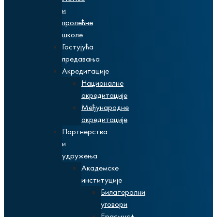
и
пролећне
школе
Гостујућа
предавања
Акредитације
Националне
акредитације
Међународне
акредитације
Партнерства
и
удружења
Академске
институције
Билатерални
уговори
Ерасмус+