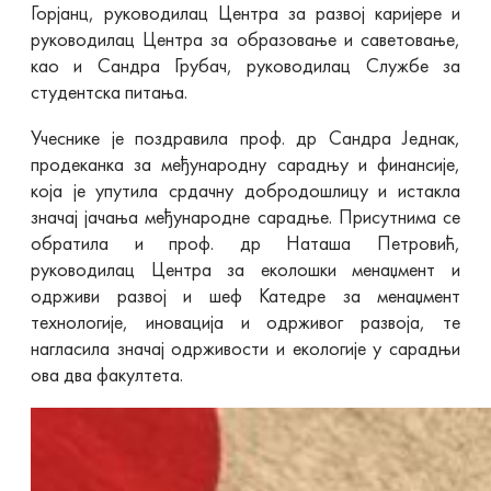
Горјанц, руководилац Центра за развој каријере и
руководилац Центра за образовање и саветовање,
као и Сандра Грубач, руководилац Службе за
студентска питања.
Учеснике је поздравила проф. др Сандра Једнак,
продеканка за међународну сарадњу и финансије,
која је упутила срдачну добродошлицу и истакла
значај јачања међународне сарадње. Присутнима се
обратила и проф. др Наташа Петровић,
руководилац Центра за еколошки менаџмент и
одрживи развој и шеф Катедре за менаџмент
технологије, иновација и одрживог развоја, те
нагласила значај одрживости и екологије у сарадњи
ова два факултета.