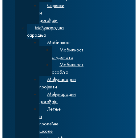
Сервиси
и
догађаји
Међународна
сарадња
Мобилност
Мобилност
студената
Мобилност
особља
Међународни
пројекти
Међународни
догађаји
Летње
и
пролећне
школе