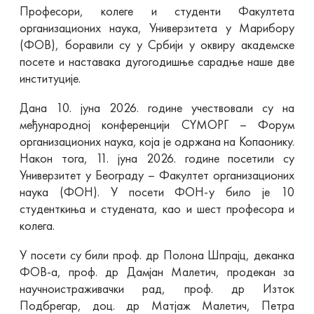
Професори, колеге и студенти Факултета
организационих наука, Универзитета у Марибору
(ФОВ), боравили су у Србији у оквиру академске
посете и наставака дугогодишње сарадње наше две
институције.
Дана 10. јуна 2026. године учествовали су на
међународној конференцији СYМОРГ – Форум
организационих наука, која је одржана на Копаонику.
Након тога, 11. јуна 2026. године посетили су
Универзитет у Београду – Факултет организационих
наука (ФОН). У посети ФОН-у било је 10
студенткиња и студената, као и шест професора и
колега.
У посети су били проф. др Полона Шпрајц, деканка
ФОВ-а, проф. др Дамјан Малетич, продекан за
научноистраживачки рад, проф. др Изток
Подбрегар, доц. др Матјаж Малетич, Петра