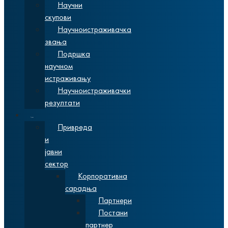
Научни
скупови
Научноистраживачка
звања
Подршка
научном
истраживању
Научноистраживачки
резултати
Сарадња
Привреда
и
јавни
сектор
Корпоративна
сарадња
Партнери
Постани
партнер