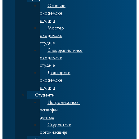
Основне
академске
студије
Мастер
академске
студије
Специјалистичке
академске
студије
Докторске
академске
студије
Студенти
Истраживачко-
развојни
центар
Студентске
организације