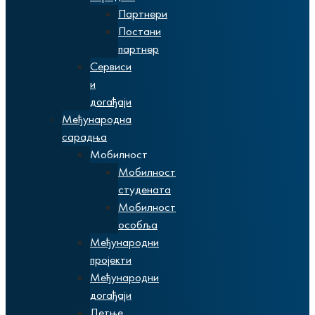
Партнери
Постани
партнер
Сервиси
и
догађаји
Међународна
сарадња
Мобилност
Мобилност
студената
Мобилност
особља
Међународни
пројекти
Међународни
догађаји
Летње