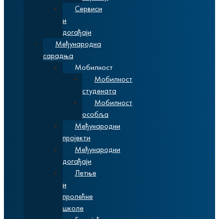
Сервиси
и
догађаји
Међународна
сарадња
Мобилност
Мобилност
студената
Мобилност
особља
Међународни
пројекти
Међународни
догађаји
Летње
и
пролећне
школе