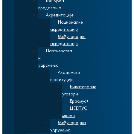
Гостујућа
предавања
Акредитације
Националне
акредитације
Међународне
акредитације
Партнерства
и
удружења
Академске
институције
Билатерални
уговори
Ерасмус+
ЦЕЕПУС
мреже
Међународна
удружења