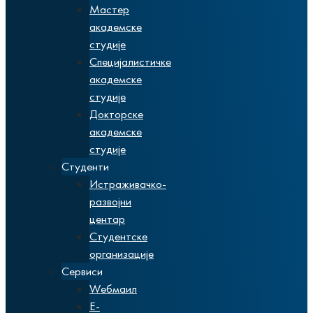
Мастер
академске
студије
Специјалистичке
академске
студије
Докторске
академске
студије
Студенти
Истраживачко-
развојни
центар
Студентске
организације
Сервиси
Wебмаил
Е-