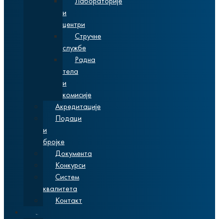
Лабораторије
и
центри
Стручне
службе
Радна
тела
и
комисије
Акредитације
Подаци
и
бројке
Документа
Конкурси
Систем
квалитета
Контакт
Студије