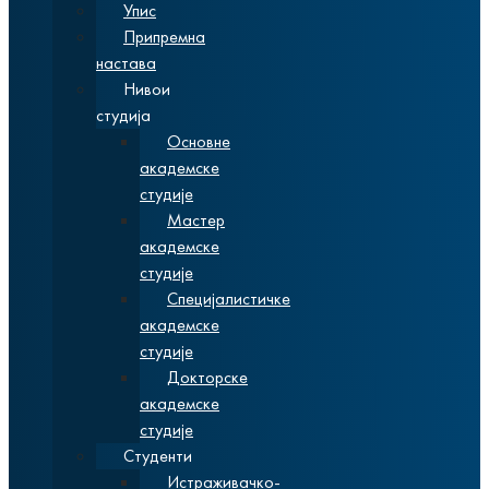
Упис
Припремна
настава
Нивои
студија
Основне
академске
студије
Мастер
академске
студије
Специјалистичке
академске
студије
Докторске
академске
студије
Студенти
Истраживачко-