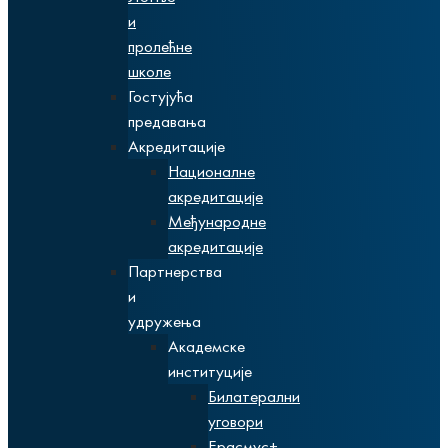
и
пролећне
школе
Гостујућа
предавања
Акредитације
Националне
акредитације
Међународне
акредитације
Партнерства
и
удружења
Академске
институције
Билатерални
уговори
Ерасмус+