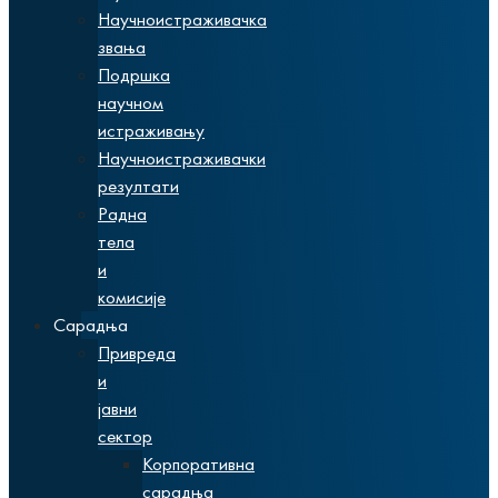
Научноистраживачка
звања
Подршка
научном
истраживању
Научноистраживачки
резултати
Радна
тела
и
комисије
Сарадња
Привреда
и
јавни
сектор
Корпоративна
сарадња