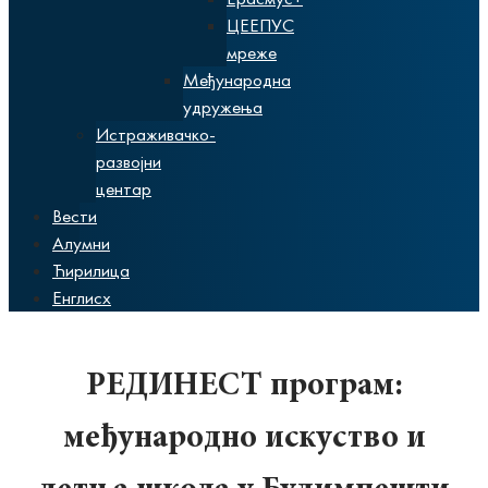
ЦЕЕПУС
мреже
Међународна
удружења
Истраживачко-
развојни
центар
Вести
Алумни
Ћирилица
Енглисх
РЕДИНЕСТ програм:
међународно искуство и