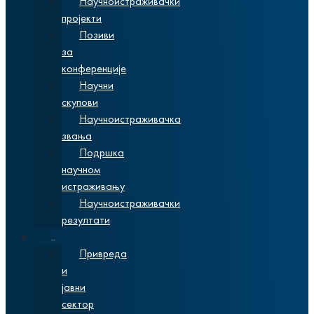
Научноистраживачки
пројекти
Позиви
за
конференције
Научни
скупови
Научноистраживачка
звања
Подршка
научном
истраживању
Научноистраживачки
резултати
Сарадња
Привреда
и
јавни
сектор