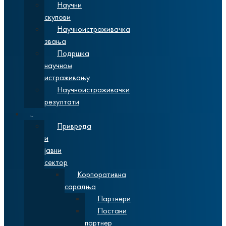
Научни
скупови
Научноистраживачка
звања
Подршка
научном
истраживању
Научноистраживачки
резултати
Сарадња
Привреда
и
јавни
сектор
Корпоративна
сарадња
Партнери
Постани
партнер