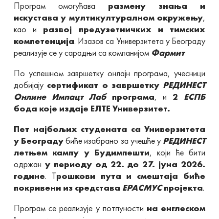
Програм омогућава
размену знања и
искустава у мултикултуралном окружењу
,
као и
развој предузетничких и тимских
компетенција
. Изазов са Универзитета у Београду
реализује се у сарадњи са компанијом
Фармит
По успешном завршетку онлајн програма, учесници
добијају
сертификат о завршетку
РЕДИНЕСТ
Онлине Импацт Лаб
програма
, и
2
ЕСПБ
бода
које издаје ЕЛТЕ Универзитет.
Пет најбољих студената са Универзитета
у Београду
биће изабрано за учешће у
РЕДИНЕСТ
летњем кампу у Будимпешти
, који ће бити
одржан
у периоду од 22. до 27. јуна 2026.
године
. Т
рошкови пута и смештаја биће
покривени из средстава
ЕРАСМУС
пројекта
.
Програм се реализује у потпуности
на енглеском