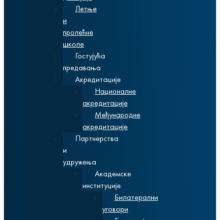
Летње
и
пролећне
школе
Гостујућа
предавања
Акредитације
Националне
акредитације
Међународне
акредитације
Партнерства
и
удружења
Академске
институције
Билатерални
уговори