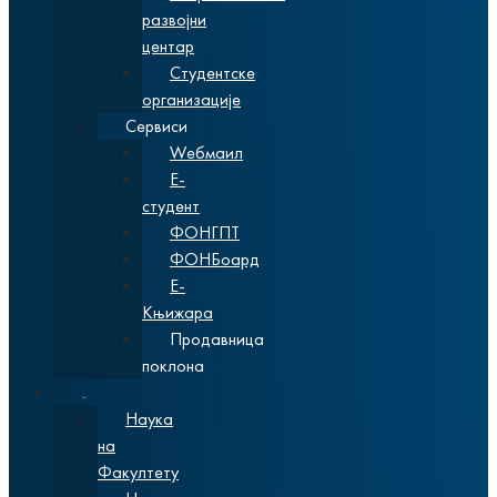
развојни
центар
Студентске
организације
Сервиси
Wебмаил
Е-
студент
ФОНГПТ
ФОНБоард
Е-
Књижара
Продавница
поклона
Наука
Наука
на
Факултету