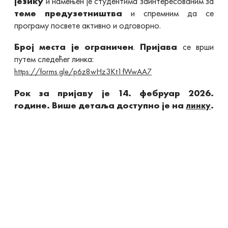
језику
и намењен је студентима заинтересованим за
теме предузетништва
и спремним да се
програму посвете активно и одговорно.
Број места је ограничен
.
Пријава
се врши
путем следећег линка:
https://forms.gle/p6z8wHz3Kt1fWwAA7
Рок за пријаву је 14. фебруар 2026.
године.
Више детаља доступно је на
.
линку