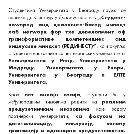
Студентима Универзитета у Београду пружа се
прилика да учествују у
Ерасмус
пројекту
„Студент-
поwеред анд цхалленге-басед импацт
лаб нетwорк фор тхе девелопмент оф
трансформативе цомпетенциес анд
инцлусиве миндсет (РЕДИНЕСТ)”
, који окупља
студенте и наставнике са пет европских универзитета:
Универзитета у Рену, Универзитета у
Мадриду, Универзитета у Евори,
Универзитета у Београду и ЕЛТЕ
Универзитета.
Кроз
пет онлајн сесија
, студенти ће у
међународним тимовима радити на
реалним
предузетничким изазовима
које задају
партнерски универзитети,
са фокусом на
дигитализацију, инклузију, зелену
транзицију и одговорно предузетништво.