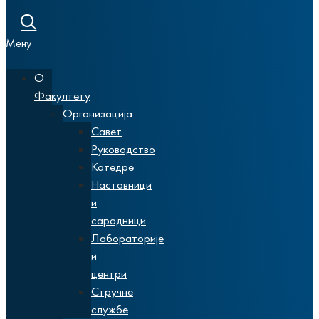
Мену
О
Факултету
Организација
Савет
Руководство
Катедре
Наставници
и
сарадници
Лабораторије
и
центри
Стручне
службе