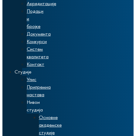
Акредитације
Подаци
и
бројке
Документа
Конкурси
Систем
квалитета
Контакт
Студије
Упис
Припремна
настава
Нивои
студија
Основне
академске
студије