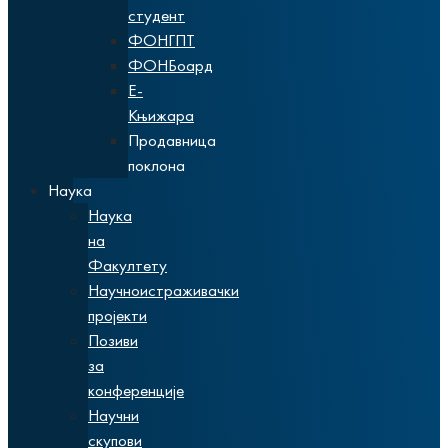
студент
ФОНГПТ
ФОНБоард
Е-
Књижара
Продавница
поклона
Наука
Наука
на
Факултету
Научноистраживачки
пројекти
Позиви
за
конференције
Научни
скупови