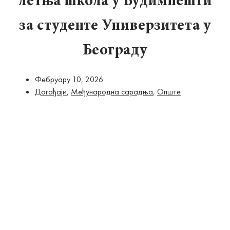
летња школа у Будимпешти
за студенте Универзитета у
Београду
Фебруарy 10, 2026
Догађаји
,
Међународна сарадња
,
Опште