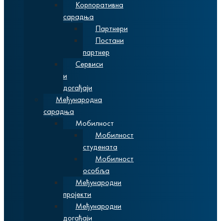
Корпоративна
сарадња
Партнери
Постани
партнер
Сервиси
и
догађаји
Међународна
сарадња
Мобилност
Мобилност
студената
Мобилност
особља
Међународни
пројекти
Међународни
догађаји