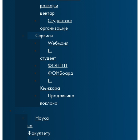
развојни
центар
Студентске
организације
Сервиси
Wебмаил
Е-
студент
ФОНГПТ
ФОНБоард
Е-
Књижара
Продавница
поклона
Наука
Наука
на
Факултету