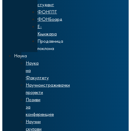
студент
ФОНГПТ
ФОНБоард
Е-
Књижара
Продавница
поклона
Наука
Наука
на
Факултету
Научноистраживачки
пројекти
Позиви
за
конференције
Научни
скупови