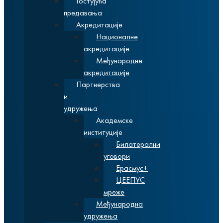
Гостујућа
предавања
Акредитације
Националне
акредитације
Међународне
акредитације
Партнерства
и
удружења
Академске
институције
Билатерални
уговори
Ерасмус+
ЦЕЕПУС
мреже
Међународна
удружења