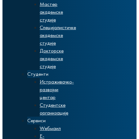
Мастер
академске
студије
Специјалистичке
академске
студије
Докторске
академске
студије
Студенти
Истраживачко-
развојни
центар
Студентске
организације
Сервиси
Wебмаил
Е-