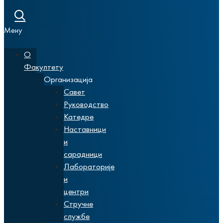
Мену
О
Факултету
Организација
Савет
Руководство
Катедре
Наставници
и
сарадници
Лабораторије
и
центри
Стручне
службе