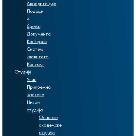
Акредитације
Подаци
и
бројке
Документа
Конкурси
Систем
квалитета
Контакт
Студије
Упис
Припремна
настава
Нивои
студија
Основне
академске
студије