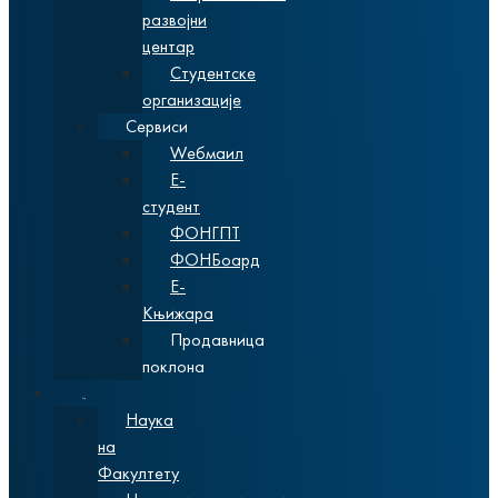
развојни
центар
Студентске
организације
Сервиси
Wебмаил
Е-
студент
ФОНГПТ
ФОНБоард
Е-
Књижара
Продавница
поклона
Наука
Наука
на
Факултету