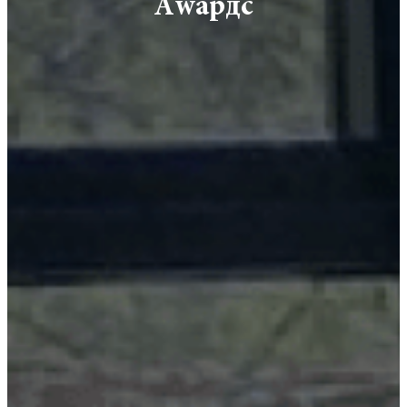
Аwардс