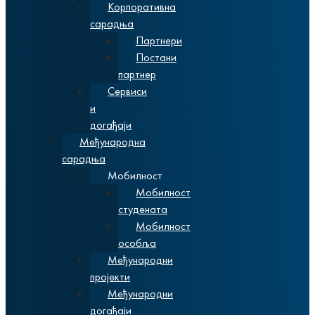
Корпоративна
сарадња
Партнери
Постани
партнер
Сервиси
и
догађаји
Међународна
сарадња
Мобилност
Мобилност
студената
Мобилност
особља
Међународни
пројекти
Међународни
догађаји