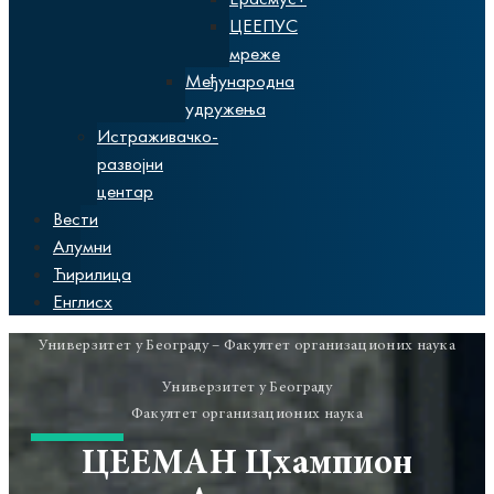
ЦЕЕПУС
мреже
Међународна
удружења
Истраживачко-
развојни
центар
Вести
Алумни
Ћирилица
Енглисх
Универзитет у Београду – Факултет организационих наука
Универзитет у Београду
Факултет организационих наука
ЦЕЕМАН Цхампион