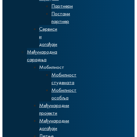
Партнери
Постани
партнер
Сервиси
и
догађаји
Међународна
сарадња
Мобилност
Мобилност
студената
Мобилност
особља
Међународни
пројекти
Међународни
догађаји
Летње