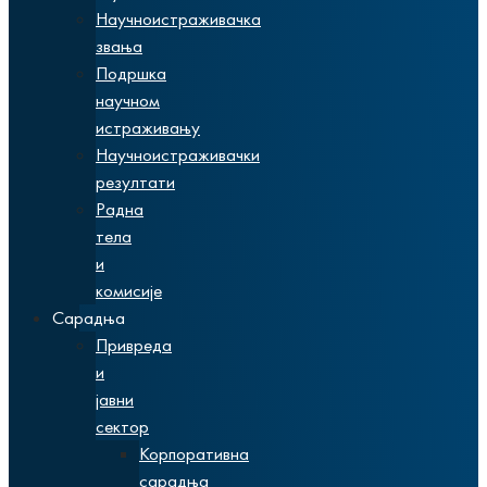
Научноистраживачка
звања
Подршка
научном
истраживању
Научноистраживачки
резултати
Радна
тела
и
комисије
Сарадња
Привреда
и
јавни
сектор
Корпоративна
сарадња