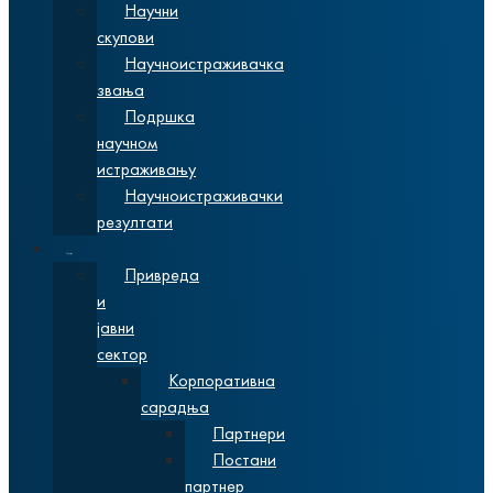
Научни
скупови
Научноистраживачка
звања
Подршка
научном
истраживању
Научноистраживачки
резултати
Сарадња
Привреда
и
јавни
сектор
Корпоративна
сарадња
Партнери
Постани
партнер