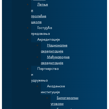
Летње
и
пролећне
школе
Гостујућа
предавања
Акредитације
Националне
акредитације
Међународне
акредитације
Партнерства
и
удружења
Академске
институције
Билатерални
уговори