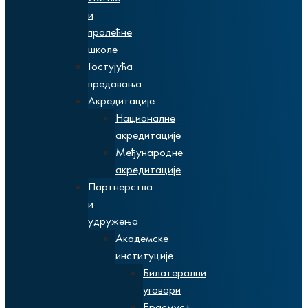
и
пролећне
школе
Гостујућа
предавања
Акредитације
Националне
акредитације
Међународне
акредитације
Партнерства
и
удружења
Академске
институције
Билатерални
уговори
Ерасмус+