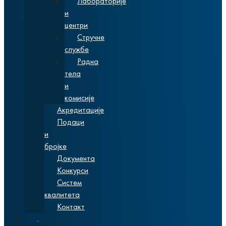
Лабораторије
и
центри
Стручне
службе
Радна
тела
и
комисије
Акредитације
Подаци
и
бројке
Документа
Конкурси
Систем
квалитета
Контакт
Студије