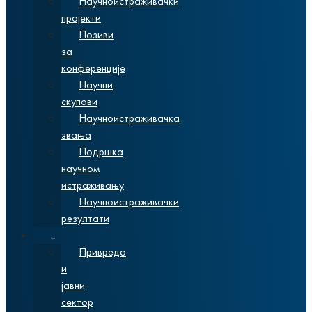
Научноистраживачки
пројекти
Позиви
за
конференције
Научни
скупови
Научноистраживачка
звања
Подршка
научном
истраживању
Научноистраживачки
резултати
Сарадња
Привреда
и
јавни
сектор