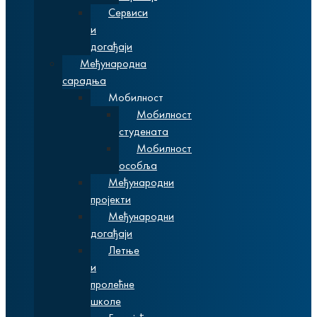
Сервиси
и
догађаји
Међународна
сарадња
Мобилност
Мобилност
студената
Мобилност
особља
Међународни
пројекти
Међународни
догађаји
Летње
и
пролећне
школе