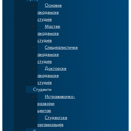
Основне
академске
студије
Мастер
академске
студије
Специјалистичке
академске
студије
Докторске
академске
студије
Студенти
Истраживачко-
развојни
центар
Студентске
организације