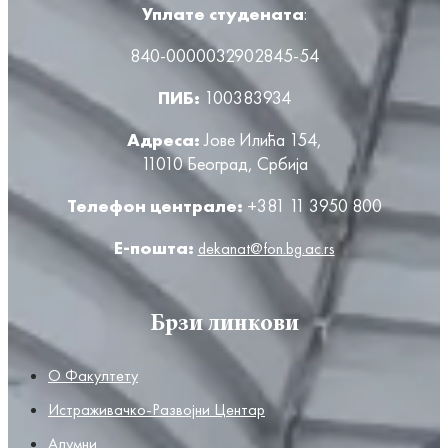
Уплате студената
:
840-0000032902845-54
ПИБ:
100383934
Адреса:
Јове Илића 154,
11010 Београд, Србија
Телефон централе:
+381 11 3950 800
Е-пошта:
dekanat@fon.bg.ac.rs
Брзи линкови
О Факултету
Истраживачко-Развојни Центар
Алумни