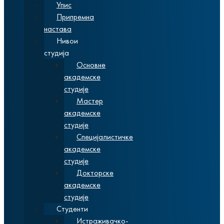
Упис
Припремна
настава
Нивои
студија
Основне
академске
студије
Мастер
академске
студије
Специјалистичке
академске
студије
Докторске
академске
студије
Студенти
Истраживачко-