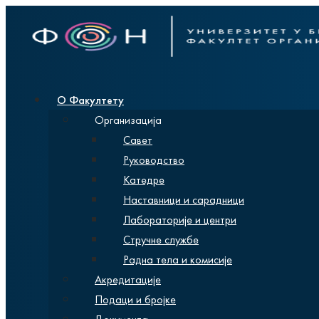
О Факултету
Организација
Савет
Руководство
Катедре
Наставници и сарадници
Лабораторије и центри
Стручне службе
Радна тела и комисије
Акредитације
Подаци и бројке