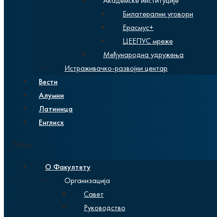
Академске институције
Билатерални уговори
Ерасмус+
ЦЕЕПУС мреже
Међународна удружења
Истраживачко-развојни центар
Вести
Алумни
Латиница
Енглисх
Мену
О Факултету
Организација
Савет
Руководство