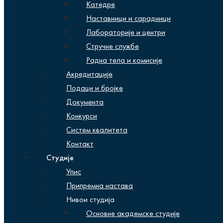
Катедре
Наставници и сарадници
Лабораторије и центри
Стручне службе
Радна тела и комисије
Акредитације
Подаци и бројке
Документа
Конкурси
Систем квалитета
Контакт
Студије
Упис
Припремна настава
Нивои студија
Основне академске студије