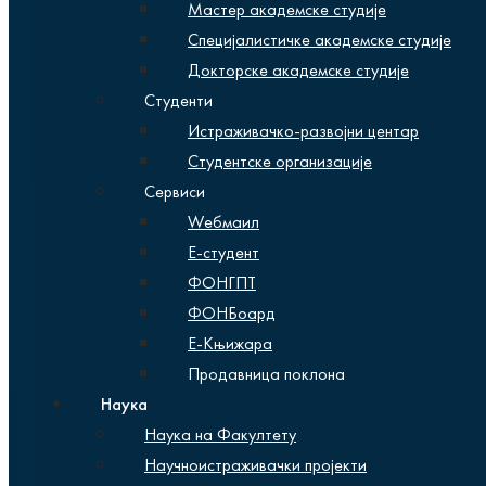
Мастер академске студије
Специјалистичке академске студије
Докторске академске студије
Студенти
Истраживачко-развојни центар
Студентске организације
Сервиси
Wебмаил
Е-студент
ФОНГПТ
ФОНБоард
Е-Књижара
Продавница поклона
Наука
Наука на Факултету
Научноистраживачки пројекти