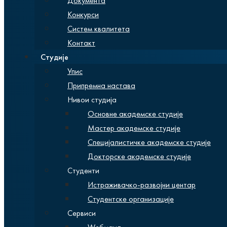
Документа
Конкурси
Систем квалитета
Контакт
Студије
Упис
Припремна настава
Нивои студија
Основне академске студије
Мастер академске студије
Специјалистичке академске студије
Докторске академске студије
Студенти
Истраживачко-развојни центар
Студентске организације
Сервиси