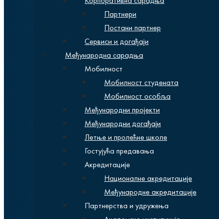
Корпоративна сарадња
Партнери
Постани партнер
Сервиси и догађаји
Међународна сарадња
Мобилност
Мобилност студената
Мобилност особља
Међународни пројекти
Међународни догађаји
Летње и пролећне школе
Гостујућа предавања
Акредитације
Националне акредитације
Међународне акредитације
Партнерства и удружења