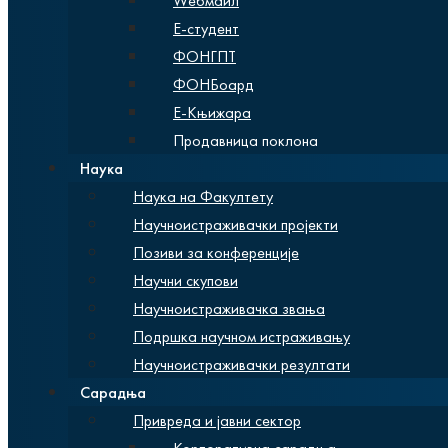
Wебмаил
Е-студент
ФОНГПТ
ФОНБоард
Е-Књижара
Продавница поклона
Наука
Наука на Факултету
Научноистраживачки пројекти
Позиви за конференције
Научни скупови
Научноистраживачка звања
Подршка научном истраживању
Научноистраживачки резултати
Сарадња
Привреда и јавни сектор