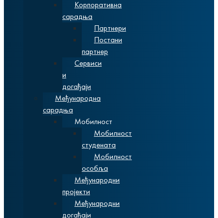
Корпоративна
сарадња
Партнери
Постани
партнер
Сервиси
и
догађаји
Међународна
сарадња
Мобилност
Мобилност
студената
Мобилност
особља
Међународни
пројекти
Међународни
догађаји