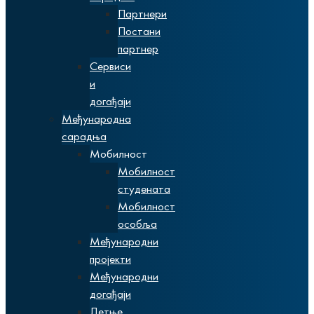
Партнери
Постани
партнер
Сервиси
и
догађаји
Међународна
сарадња
Мобилност
Мобилност
студената
Мобилност
особља
Међународни
пројекти
Међународни
догађаји
Летње