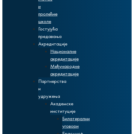
и
пролећне
школе
Гостујућа
предавања
Акредитације
Националне
акредитације
Међународне
акредитације
Партнерства
и
удружења
Академске
институције
Билатерални
уговори
Ерасмус+