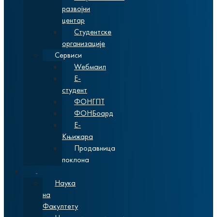
развојни
центар
Студентске
организације
Сервиси
Wебмаил
Е-
студент
ФОНГПТ
ФОНБоард
Е-
Књижара
Продавница
поклона
Наука
Наука
на
Факултету