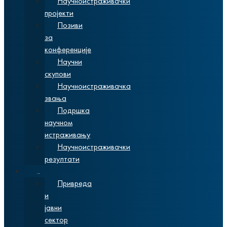
Научноистраживачки
пројекти
Позиви
за
конференције
Научни
скупови
Научноистраживачка
звања
Подршка
научном
истраживању
Научноистраживачки
резултати
Сарадња
Привреда
и
јавни
сектор