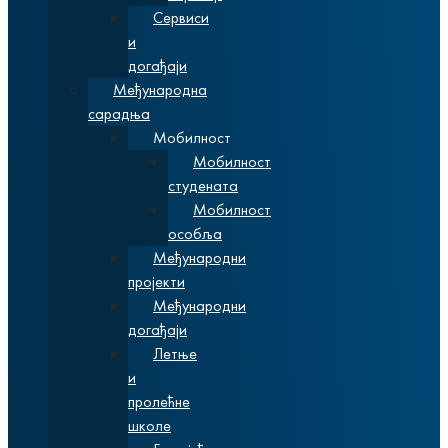
Сервиси
и
догађаји
Међународна
сарадња
Мобилност
Мобилност
студената
Мобилност
особља
Међународни
пројекти
Међународни
догађаји
Летње
и
пролећне
школе