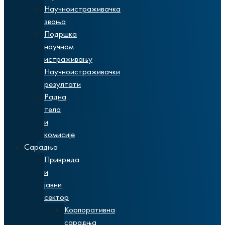
Научноистраживачка
звања
Подршка
научном
истраживању
Научноистраживачки
резултати
Радна
тела
и
комисије
Сарадња
Привреда
и
јавни
сектор
Корпоративна
сарадња