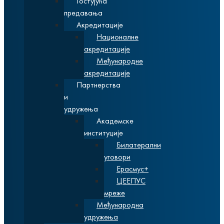
Гостујућа
предавања
Акредитације
Националне
акредитације
Међународне
акредитације
Партнерства
и
удружења
Академске
институције
Билатерални
уговори
Ерасмус+
ЦЕЕПУС
мреже
Међународна
удружења