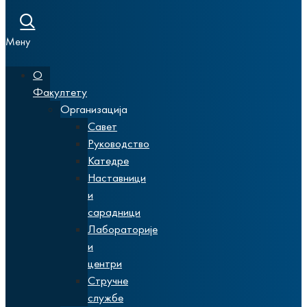
Мену
О
Факултету
Организација
Савет
Руководство
Катедре
Наставници
и
сарадници
Лабораторије
и
центри
Стручне
службе