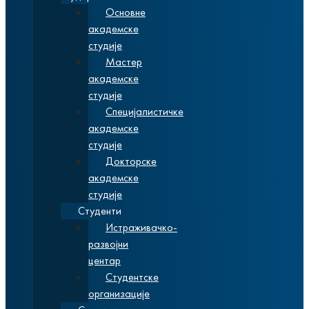
Основне
академске
студије
Мастер
академске
студије
Специјалистичке
академске
студије
Докторске
академске
студије
Студенти
Истраживачко-
развојни
центар
Студентске
организације