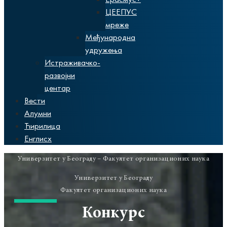
ЦЕЕПУС
мреже
Међународна
удружења
Истраживачко-
развојни
центар
Вести
Алумни
Ћирилица
Енглисх
Универзитет у Београду – Факултет организационих наука
Универзитет у Београду
Факултет организационих наука
Конкурс