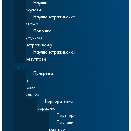
Научни
скупови
Научноистраживачка
звања
Подршка
научном
истраживању
Научноистраживачки
резултати
Сарадња
Привреда
и
јавни
сектор
Корпоративна
сарадња
Партнери
Постани
партнер