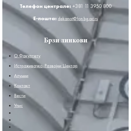
Телефон централе:
+381 11 3950 800
Е-пошта:
dekanat@fon.bg.ac.rs
Брзи линкови
О Факултету
Истраживачко-Развојни Центар
Алумни
Контакт
Вести
Упис
О Факултету
Истраживачко-Развојни Центар
Алумни