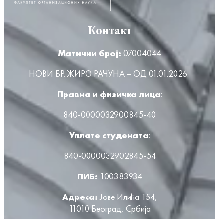
Контакт
Матични број:
07004044
НОВИ БР. ЖИРО РАЧУНА – ОД 01.01.2026.
Правна и физичка лица
:
840-0000032900845-40
Уплате студената
:
840-0000032902845-54
ПИБ:
100383934
Адреса:
Јове Илића 154,
11010 Београд, Србија