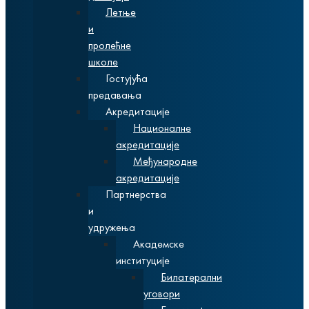
Летње
и
пролећне
школе
Гостујућа
предавања
Акредитације
Националне
акредитације
Међународне
акредитације
Партнерства
и
удружења
Академске
институције
Билатерални
уговори