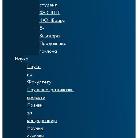
студент
ФОНГПТ
ФОНБоард
Е-
Књижара
Продавница
поклона
Наука
Наука
на
Факултету
Научноистраживачки
пројекти
Позиви
за
конференције
Научни
скупови