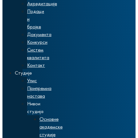
Акредитације
Подаци
и
бројке
Документа
Конкурси
Систем
квалитета
Контакт
Студије
Упис
Припремна
настава
Нивои
студија
Основне
академске
студије