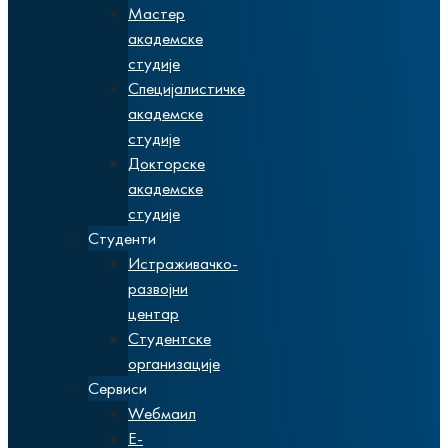
Мастер
академске
студије
Специјалистичке
академске
студије
Докторске
академске
студије
Студенти
Истраживачко-
развојни
центар
Студентске
организације
Сервиси
Wебмаил
Е-