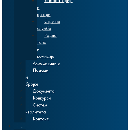
Лабораторије
и
центри
Стручне
службе
Радна
тела
и
комисије
Акредитације
Подаци
и
бројке
Документа
Конкурси
Систем
квалитета
Контакт
Студије