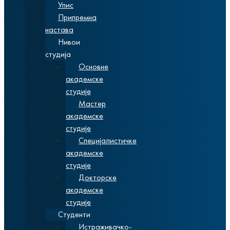
Упис
Припремна
настава
Нивои
студија
Основне
академске
студије
Мастер
академске
студије
Специјалистичке
академске
студије
Докторске
академске
студије
Студенти
Истраживачко-