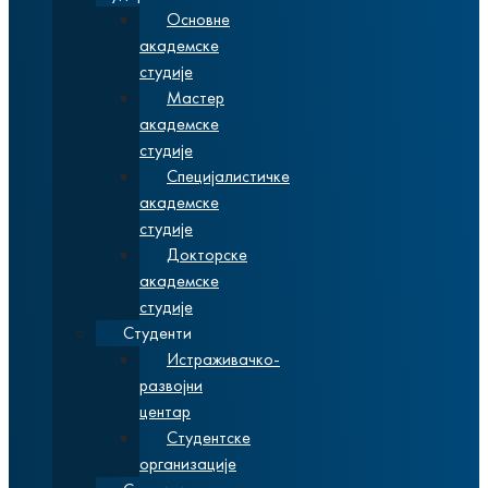
Основне
академске
студије
Мастер
академске
студије
Специјалистичке
академске
студије
Докторске
академске
студије
Студенти
Истраживачко-
развојни
центар
Студентске
организације