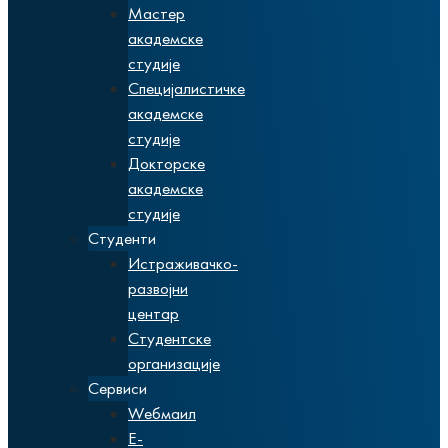
Мастер
академске
студије
Специјалистичке
академске
студије
Докторске
академске
студије
Студенти
Истраживачко-
развојни
центар
Студентске
организације
Сервиси
Wебмаил
Е-