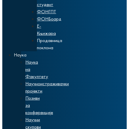
студент
ФОНГПТ
ФОНБоард
Е-
Књижара
Продавница
поклона
Наука
Наука
на
Факултету
Научноистраживачки
пројекти
Позиви
за
конференције
Научни
скупови