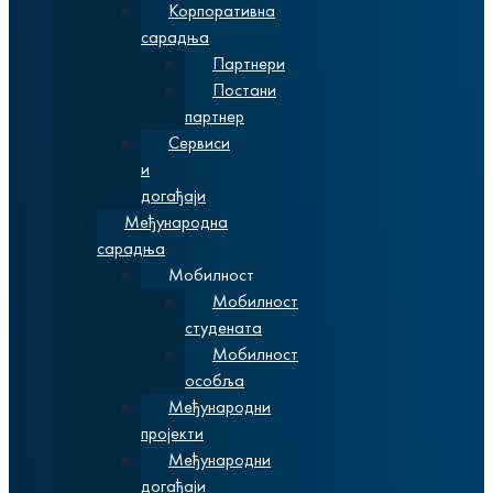
Корпоративна
сарадња
Партнери
Постани
партнер
Сервиси
и
догађаји
Међународна
сарадња
Мобилност
Мобилност
студената
Мобилност
особља
Међународни
пројекти
Међународни
догађаји