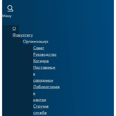
Мену
О
Факултету
Организација
Савет
Руководство
Катедре
Наставници
и
сарадници
Лабораторије
и
центри
Стручне
службе