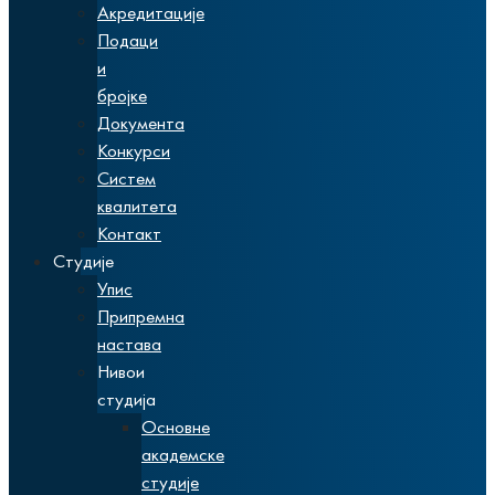
Акредитације
Подаци
и
бројке
Документа
Конкурси
Систем
квалитета
Контакт
Студије
Упис
Припремна
настава
Нивои
студија
Основне
академске
студије