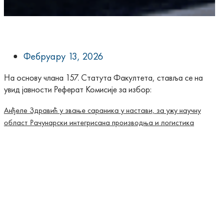
Фебруарy 13, 2026
На основу
члана 157. Статута
Факултета, ставља се на
увид јавности Реферат Комисије за избор:
Анђеле Здравић у звање сараника у настави, за ужу научну
област Рачунарски интегрисана производња и логистика