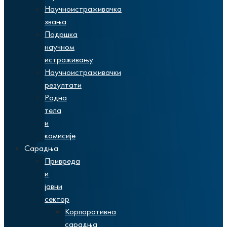
Научноистраживачка
звања
Подршка
научном
истраживању
Научноистраживачки
резултати
Радна
тела
и
комисије
Сарадња
Привреда
и
јавни
сектор
Корпоративна
сарадња