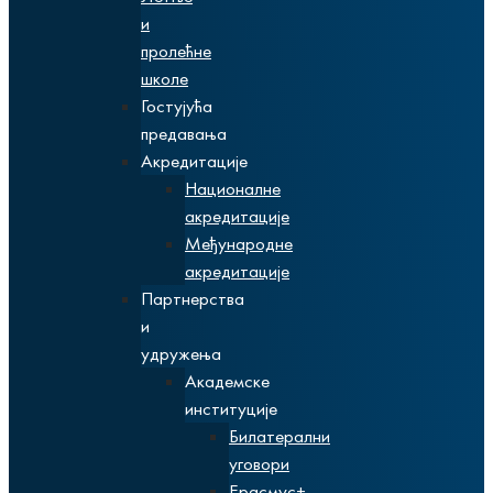
и
пролећне
школе
Гостујућа
предавања
Акредитације
Националне
акредитације
Међународне
акредитације
Партнерства
и
удружења
Академске
институције
Билатерални
уговори
Ерасмус+