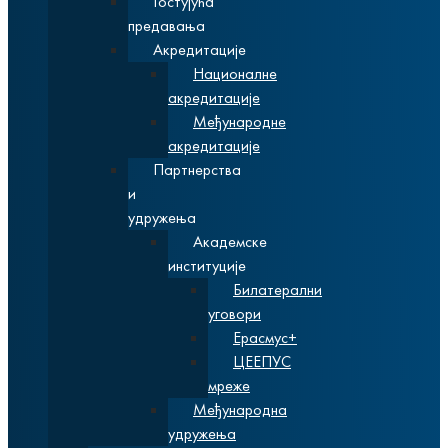
Гостујућа
предавања
Акредитације
Националне
акредитације
Међународне
акредитације
Партнерства
и
удружења
Академске
институције
Билатерални
уговори
Ерасмус+
ЦЕЕПУС
мреже
Међународна
удружења