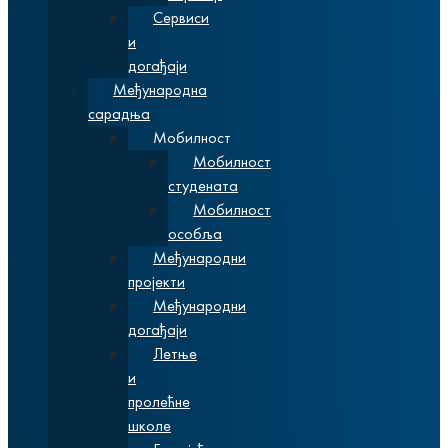
Сервиси
и
догађаји
Међународна
сарадња
Мобилност
Мобилност
студената
Мобилност
особља
Међународни
пројекти
Међународни
догађаји
Летње
и
пролећне
школе