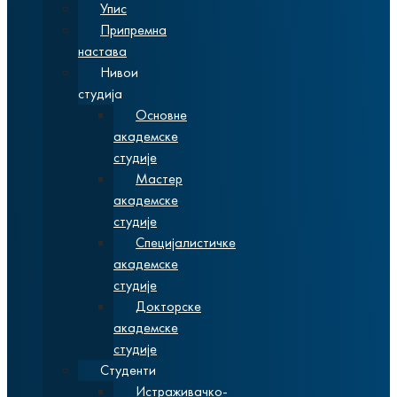
Упис
Припремна
настава
Нивои
студија
Основне
академске
студије
Мастер
академске
студије
Специјалистичке
академске
студије
Докторске
академске
студије
Студенти
Истраживачко-