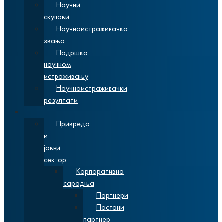
Научни
скупови
Научноистраживачка
звања
Подршка
научном
истраживању
Научноистраживачки
резултати
Сарадња
Привреда
и
јавни
сектор
Корпоративна
сарадња
Партнери
Постани
партнер