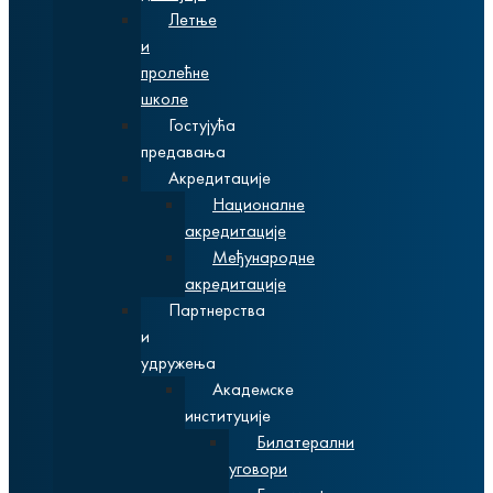
Летње
и
пролећне
школе
Гостујућа
предавања
Акредитације
Националне
акредитације
Међународне
акредитације
Партнерства
и
удружења
Академске
институције
Билатерални
уговори