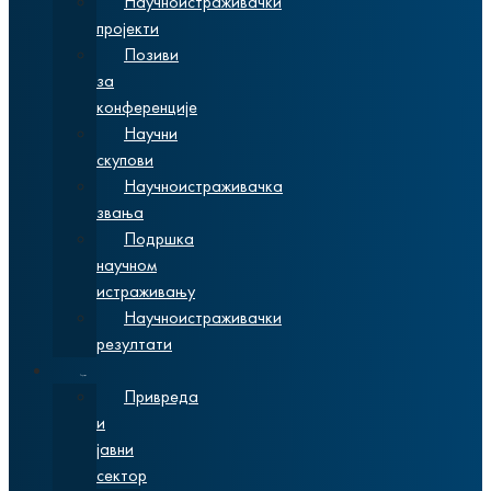
Научноистраживачки
пројекти
Позиви
за
конференције
Научни
скупови
Научноистраживачка
звања
Подршка
научном
истраживању
Научноистраживачки
резултати
Сарадња
Привреда
и
јавни
сектор