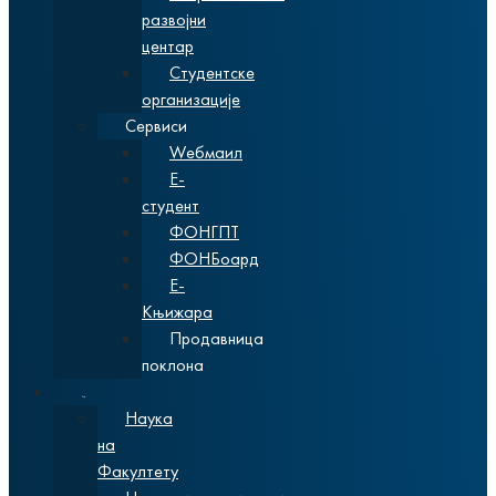
развојни
центар
Студентске
организације
Сервиси
Wебмаил
Е-
студент
ФОНГПТ
ФОНБоард
Е-
Књижара
Продавница
поклона
Наука
Наука
на
Факултету