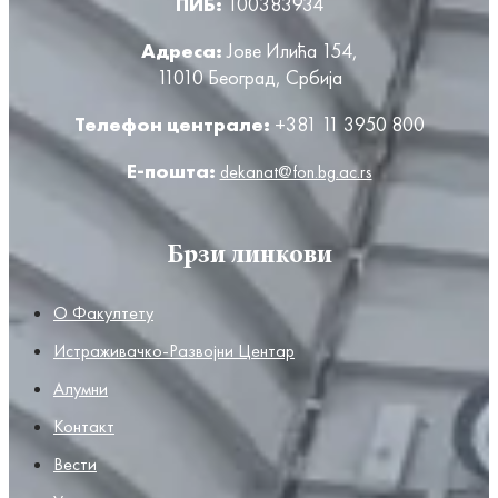
ПИБ:
100383934
Адреса:
Јове Илића 154,
11010 Београд, Србија
Телефон централе:
+381 11 3950 800
Е-пошта:
dekanat@fon.bg.ac.rs
Брзи линкови
О Факултету
Истраживачко-Развојни Центар
Алумни
Контакт
Вести