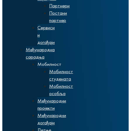
Партнери
Постани
партнер
Сервиси
и
догађаји
Међународна
сарадња
Мобилност
Мобилност
студената
Мобилност
особља
Међународни
пројекти
Међународни
догађаји
Летње