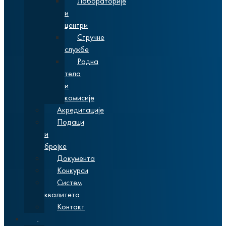
Лабораторије
и
центри
Стручне
службе
Радна
тела
и
комисије
Акредитације
Подаци
и
бројке
Документа
Конкурси
Систем
квалитета
Контакт
Студије