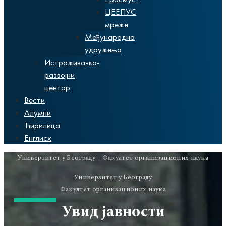
ЦЕЕПУС
мреже
Међународна
удружења
Истраживачко-
развојни
центар
Вести
Алумни
Ћирилица
Енглисх
Универзитет у Београду – Факултет организационих наука
Универзитет у Београду
Факултет организационих наука
Увид јавности