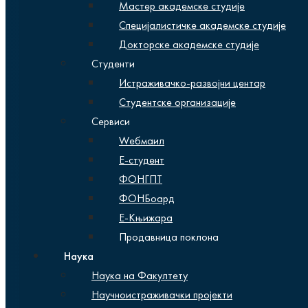
Мастер академске студије
Специјалистичке академске студије
Докторске академске студије
Студенти
Истраживачко-развојни центар
Студентске организације
Сервиси
Wебмаил
Е-студент
ФОНГПТ
ФОНБоард
Е-Књижара
Продавница поклона
Наука
Наука на Факултету
Научноистраживачки пројекти