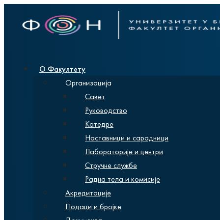
О Факултету
Организација
Савет
Руководство
Катедре
Наставници и сарадници
Лабораторије и центри
Стручне службе
Радна тела и комисије
Акредитације
Подаци и бројке