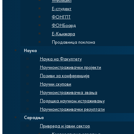
Wебмаил
Е-студент
ФОНГПТ
ФОНБоард
Е-Књижара
Продавница поклона
Наука
Наука на Факултету
Научноистраживачки пројекти
Позиви за конференције
Научни скупови
Научноистраживачка звања
Подршка научном истраживању
Научноистраживачки резултати
Сарадња
Привреда и јавни сектор