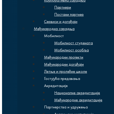
Корпоративна сарадња
Партнери
Постани партнер
Сервиси и догађаји
Међународна сарадња
Мобилност
Мобилност студената
Мобилност особља
Међународни пројекти
Међународни догађаји
Летње и пролећне школе
Гостујућа предавања
Акредитације
Националне акредитације
Међународне акредитације
Партнерства и удружења