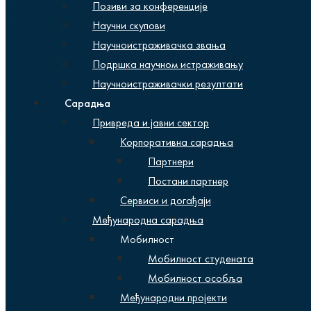
Позиви за конференције
Научни скупови
Научноистраживачка звања
Подршка научном истраживању
Научноистраживачки резултати
Сарадња
Привреда и јавни сектор
Корпоративна сарадња
Партнери
Постани партнер
Сервиси и догађаји
Међународна сарадња
Мобилност
Мобилност студената
Мобилност особља
Међународни пројекти