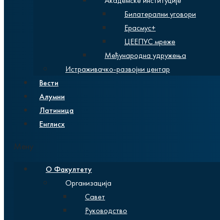
Академске институције
Билатерални уговори
Ерасмус+
ЦЕЕПУС мреже
Међународна удружења
Истраживачко-развојни центар
Вести
Алумни
Латиница
Енглисх
Мену
О Факултету
Организација
Савет
Руководство