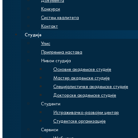
Документа
Конкурси
Систем квалитета
Контакт
Студије
Упис
Припремна настава
Нивои студија
Основне академске студије
Мастер академске студије
Специјалистичке академске студије
Докторске академске студије
Студенти
Истраживачко-развојни центар
Студентске организације
Сервиси