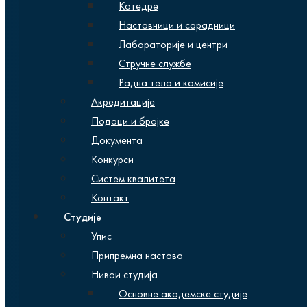
Катедре
Наставници и сарадници
Лабораторије и центри
Стручне службе
Радна тела и комисије
Акредитације
Подаци и бројке
Документа
Конкурси
Систем квалитета
Контакт
Студије
Упис
Припремна настава
Нивои студија
Основне академске студије