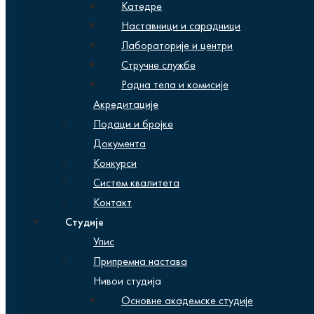
Катедре
Наставници и сарадници
Лабораторије и центри
Стручне службе
Радна тела и комисије
Акредитације
Подаци и бројке
Документа
Конкурси
Систем квалитета
Контакт
Студије
Упис
Припремна настава
Нивои студија
Основне академске студије