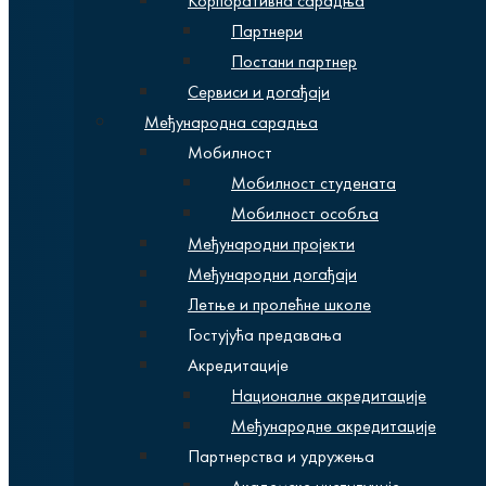
Корпоративна сарадња
Партнери
Постани партнер
Сервиси и догађаји
Међународна сарадња
Мобилност
Мобилност студената
Мобилност особља
Међународни пројекти
Међународни догађаји
Летње и пролећне школе
Гостујућа предавања
Акредитације
Националне акредитације
Међународне акредитације
Партнерства и удружења