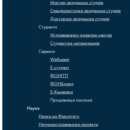
Мастер академске студије
Специјалистичке академске студије
Докторске академске студије
Студенти
Истраживачко-развојни центар
Студентске организације
Сервиси
Wебмаил
Е-студент
ФОНГПТ
ФОНБоард
Е-Књижара
Продавница поклона
Наука
Наука на Факултету
Научноистраживачки пројекти