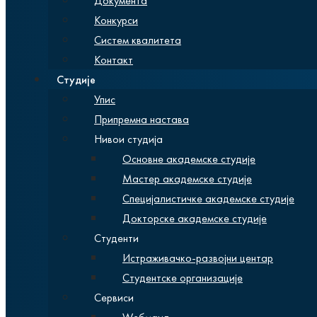
Документа
Конкурси
Систем квалитета
Контакт
Студије
Упис
Припремна настава
Нивои студија
Основне академске студије
Мастер академске студије
Специјалистичке академске студије
Докторске академске студије
Студенти
Истраживачко-развојни центар
Студентске организације
Сервиси