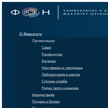
О Факултету
Организација
Савет
Руководство
Катедре
Наставници и сарадници
Лабораторије и центри
Стручне службе
Радна тела и комисије
Акредитације
Подаци и бројке