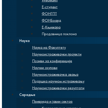
Wебмаил
Е-студент
ФОНГПТ
ФОНБоард
Е-Књижара
Продавница поклона
Наука
Наука на Факултету
Научноистраживачки пројекти
Позиви за конференције
Научни скупови
Научноистраживачка звања
Подршка научном истраживању
Научноистраживачки резултати
Сарадња
Привреда и јавни сектор