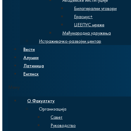
Академске институције
Билатерални уговори
Ерасмус+
ЦЕЕПУС мреже
Међународна удружења
Истраживачко-развојни центар
Вести
Алумни
Латиница
Енглисх
Мену
О Факултету
Организација
Савет
Руководство