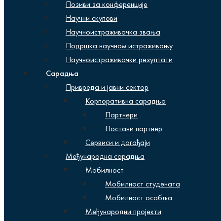
Позиви за конференције
Научни скупови
Научноистраживачка звања
Подршка научном истраживању
Научноистраживачки резултати
Сарадња
Привреда и јавни сектор
Корпоративна сарадња
Партнери
Постани партнер
Сервиси и догађаји
Међународна сарадња
Мобилност
Мобилност студената
Мобилност особља
Међународни пројекти