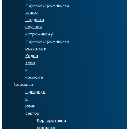
Научноистраживачка
звања
Подршка
научном
истраживању
Научноистраживачки
резултати
Радна
тела
и
комисије
Сарадња
Привреда
и
јавни
сектор
Корпоративна
сарадња