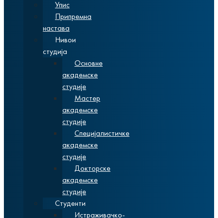
Упис
Припремна
настава
Нивои
студија
Основне
академске
студије
Мастер
академске
студије
Специјалистичке
академске
студије
Докторске
академске
студије
Студенти
Истраживачко-