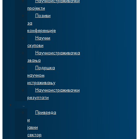
Научноистраживачки
пројекти
Позиви
за
конференције
Научни
скупови
Научноистраживачка
звања
Подршка
научном
истраживању
Научноистраживачки
резултати
Сарадња
Привреда
и
јавни
сектор