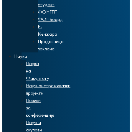
студент
ФОНГПТ
ФОНБоард
Е-
Књижара
Продавница
поклона
Наука
Наука
на
Факултету
Научноистраживачки
пројекти
Позиви
за
конференције
Научни
скупови