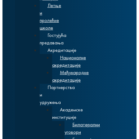
Летње
и
пролећне
школе
Гостујућа
предавања
Акредитације
Националне
акредитације
Међународне
акредитације
Партнерства
и
удружења
Академске
институције
Билатерални
уговори