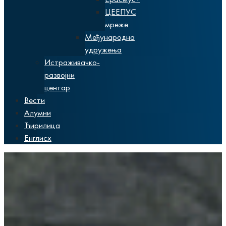
ЦЕЕПУС
мреже
Међународна
удружења
Истраживачко-
развојни
центар
Вести
Алумни
Ћирилица
Енглисх