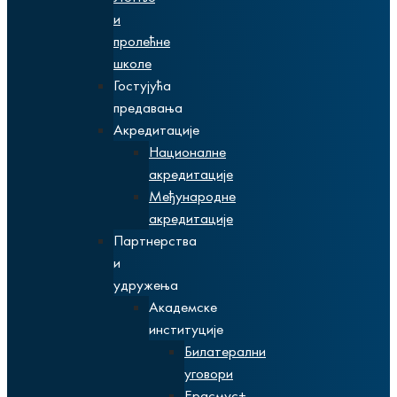
и
пролећне
школе
Гостујућа
предавања
Акредитације
Националне
акредитације
Међународне
акредитације
Партнерства
и
удружења
Академске
институције
Билатерални
уговори
Ерасмус+