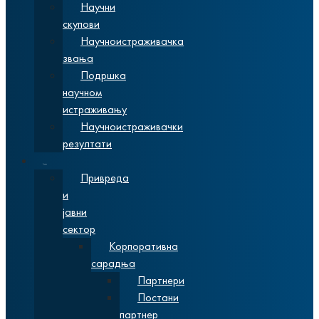
Научни
скупови
Научноистраживачка
звања
Подршка
научном
истраживању
Научноистраживачки
резултати
Сарадња
Привреда
и
јавни
сектор
Корпоративна
сарадња
Партнери
Постани
партнер