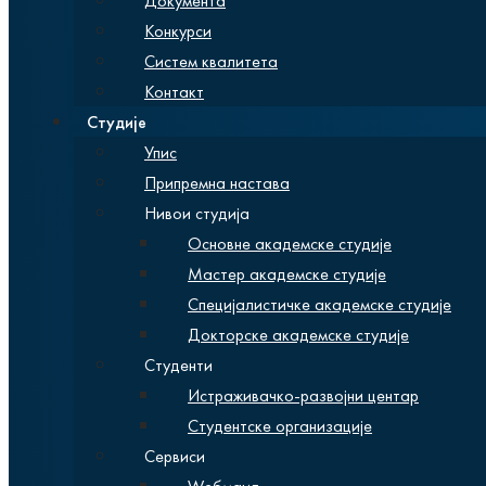
Документа
Конкурси
Систем квалитета
Контакт
Студије
Упис
Припремна настава
Нивои студија
Основне академске студије
Мастер академске студије
Специјалистичке академске студије
Докторске академске студије
Студенти
Истраживачко-развојни центар
Студентске организације
Сервиси