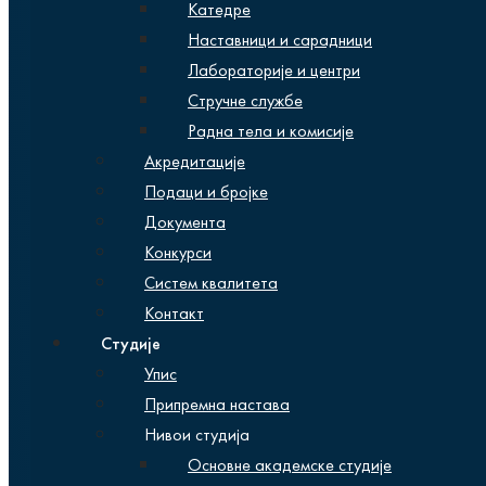
Катедре
Наставници и сарадници
Лабораторије и центри
Стручне службе
Радна тела и комисије
Акредитације
Подаци и бројке
Документа
Конкурси
Систем квалитета
Контакт
Студије
Упис
Припремна настава
Нивои студија
Основне академске студије