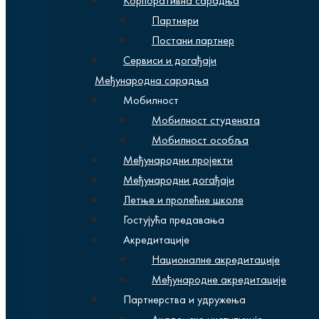
Корпоративна сарадња
Партнери
Постани партнер
Сервиси и догађаји
Међународна сарадња
Мобилност
Мобилност студената
Мобилност особља
Међународни пројекти
Међународни догађаји
Летње и пролећне школе
Гостујућа предавања
Акредитације
Националне акредитације
Међународне акредитације
Партнерства и удружења