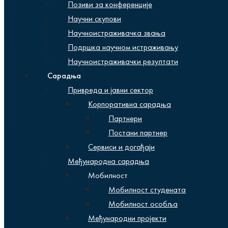
Позиви за конференције
Научни скупови
Научноистраживачка звања
Подршка научном истраживању
Научноистраживачки резултати
Сарадња
Привреда и јавни сектор
Корпоративна сарадња
Партнери
Постани партнер
Сервиси и догађаји
Међународна сарадња
Мобилност
Мобилност студената
Мобилност особља
Међународни пројекти