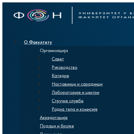
О Факултету
Организација
Савет
Руководство
Катедре
Наставници и сарадници
Лабораторије и центри
Стручне службе
Радна тела и комисије
Акредитације
Подаци и бројке