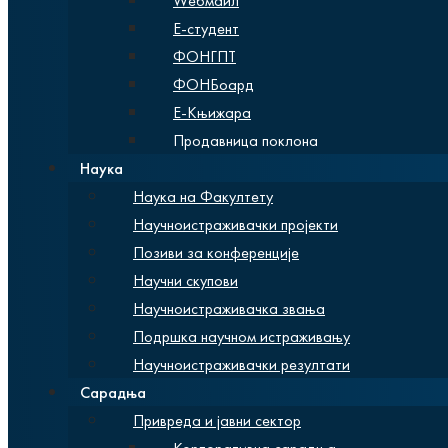
Wебмаил
Е-студент
ФОНГПТ
ФОНБоард
Е-Књижара
Продавница поклона
Наука
Наука на Факултету
Научноистраживачки пројекти
Позиви за конференције
Научни скупови
Научноистраживачка звања
Подршка научном истраживању
Научноистраживачки резултати
Сарадња
Привреда и јавни сектор