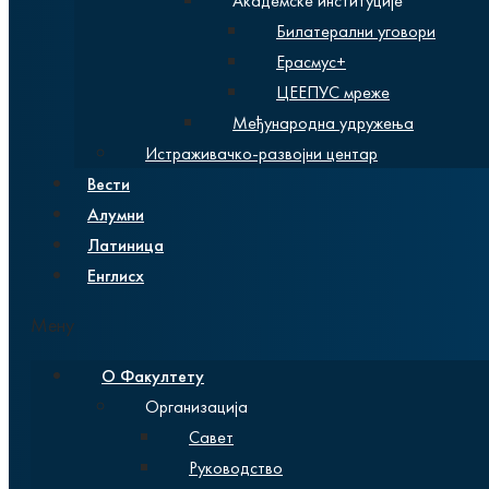
Академске институције
Билатерални уговори
Ерасмус+
ЦЕЕПУС мреже
Међународна удружења
Истраживачко-развојни центар
Вести
Алумни
Латиница
Енглисх
Мену
О Факултету
Организација
Савет
Руководство