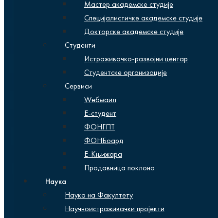
Мастер академске студије
Специјалистичке академске студије
Докторске академске студије
Студенти
Истраживачко-развојни центар
Студентске организације
Сервиси
Wебмаил
Е-студент
ФОНГПТ
ФОНБоард
Е-Књижара
Продавница поклона
Наука
Наука на Факултету
Научноистраживачки пројекти