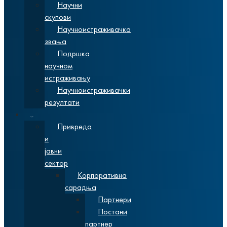
Научни
скупови
Научноистраживачка
звања
Подршка
научном
истраживању
Научноистраживачки
резултати
Сарадња
Привреда
и
јавни
сектор
Корпоративна
сарадња
Партнери
Постани
партнер