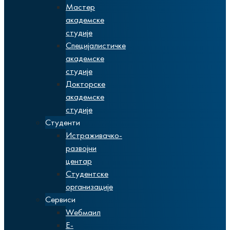
Мастер
академске
студије
Специјалистичке
академске
студије
Докторске
академске
студије
Студенти
Истраживачко-
развојни
центар
Студентске
организације
Сервиси
Wебмаил
Е-