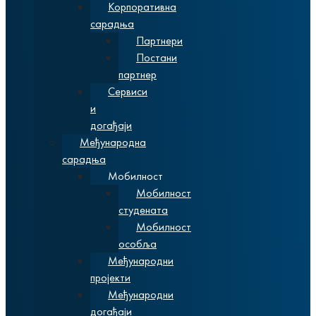
Корпоративна
сарадња
Партнери
Постани
партнер
Сервиси
и
догађаји
Међународна
сарадња
Мобилност
Мобилност
студената
Мобилност
особља
Међународни
пројекти
Међународни
догађаји