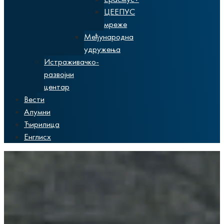
ЦЕЕПУС
мреже
Међународна
удружења
Истраживачко-
развојни
центар
Вести
Алумни
Ћирилица
Енглисх