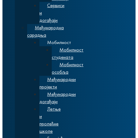
Сервиси
и
догађаји
Међународна
сарадња
Мобилност
Мобилност
студената
Мобилност
особља
Међународни
пројекти
Међународни
догађаји
Летње
и
пролећне
школе