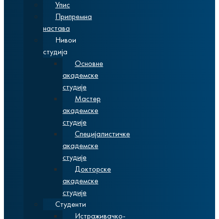
Упис
Припремна
настава
Нивои
студија
Основне
академске
студије
Мастер
академске
студије
Специјалистичке
академске
студије
Докторске
академске
студије
Студенти
Истраживачко-