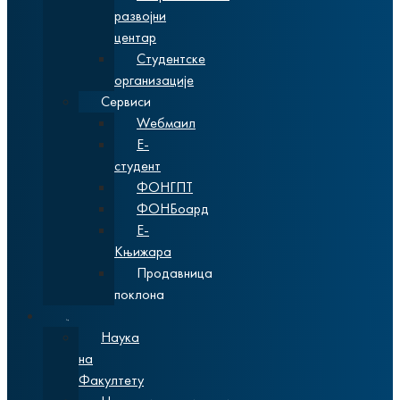
развојни
центар
Студентске
организације
Сервиси
Wебмаил
Е-
студент
ФОНГПТ
ФОНБоард
Е-
Књижара
Продавница
поклона
Наука
Наука
на
Факултету