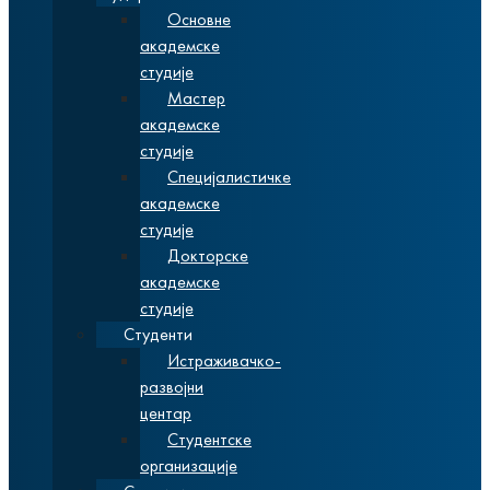
Основне
академске
студије
Мастер
академске
студије
Специјалистичке
академске
студије
Докторске
академске
студије
Студенти
Истраживачко-
развојни
центар
Студентске
организације