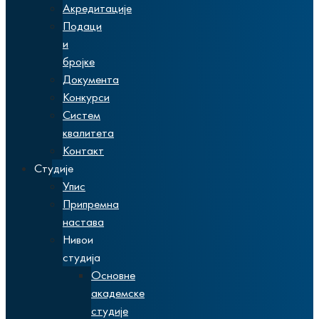
Акредитације
Подаци
и
бројке
Документа
Конкурси
Систем
квалитета
Контакт
Студије
Упис
Припремна
настава
Нивои
студија
Основне
академске
студије