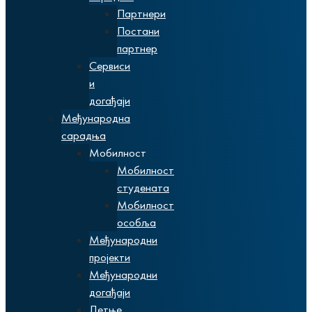
Партнери
Постани
партнер
Сервиси
и
догађаји
Међународна
сарадња
Мобилност
Мобилност
студената
Мобилност
особља
Међународни
пројекти
Међународни
догађаји
Летње