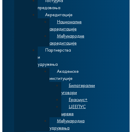
Гостујућа
предавања
Акредитације
Националне
акредитације
Међународне
акредитације
Партнерства
и
удружења
Академске
институције
Билатерални
уговори
Ерасмус+
ЦЕЕПУС
мреже
Међународна
удружења