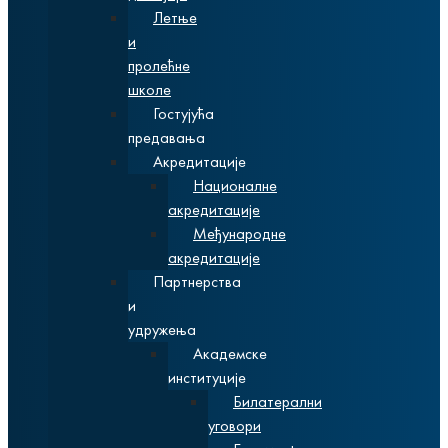
Летње
и
пролећне
школе
Гостујућа
предавања
Акредитације
Националне
акредитације
Међународне
акредитације
Партнерства
и
удружења
Академске
институције
Билатерални
уговори