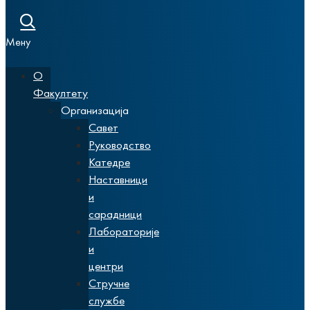
Мену
О
Факултету
Организација
Савет
Руководство
Катедре
Наставници
и
сарадници
Лабораторије
и
центри
Стручне
службе