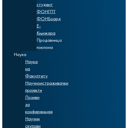
студент
ФОНГПТ
ФОНБоард
Е-
Књижара
Продавница
поклона
Наука
Наука
на
Факултету
Научноистраживачки
пројекти
Позиви
за
конференције
Научни
скупови