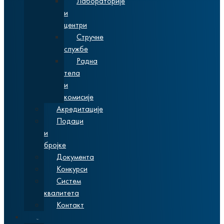
Лабораторије
и
центри
Стручне
службе
Радна
тела
и
комисије
Акредитације
Подаци
и
бројке
Документа
Конкурси
Систем
квалитета
Контакт
Студије