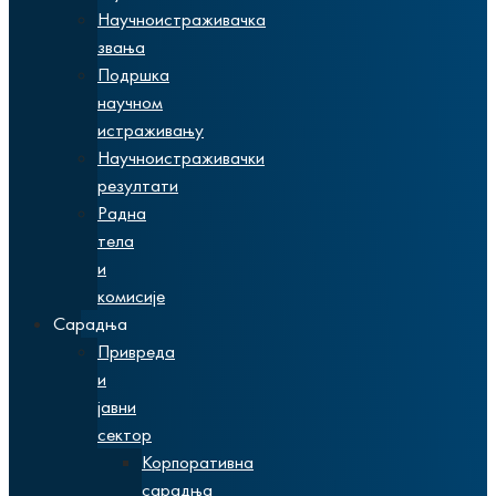
Научноистраживачка
звања
Подршка
научном
истраживању
Научноистраживачки
резултати
Радна
тела
и
комисије
Сарадња
Привреда
и
јавни
сектор
Корпоративна
сарадња