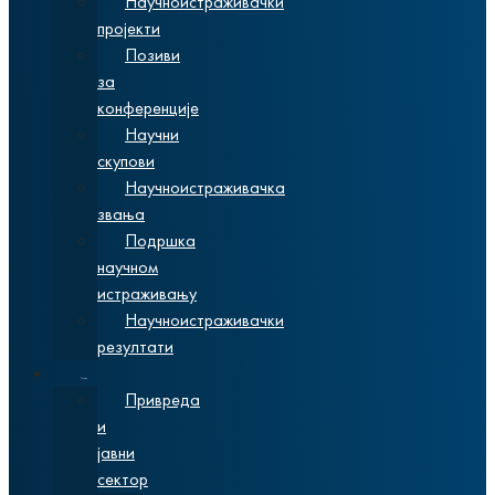
Научноистраживачки
пројекти
Позиви
за
конференције
Научни
скупови
Научноистраживачка
звања
Подршка
научном
истраживању
Научноистраживачки
резултати
Сарадња
Привреда
и
јавни
сектор