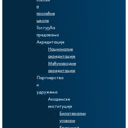
и
пролећне
школе
Гостујућа
предавања
Акредитације
Националне
акредитације
Међународне
акредитације
Партнерства
и
удружења
Академске
институције
Билатерални
уговори
Ерасмус+