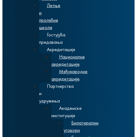
Летње
и
пролећне
школе
Гостујућа
предавања
Акредитације
Националне
акредитације
Међународне
акредитације
Партнерства
и
удружења
Академске
институције
Билатерални
уговори