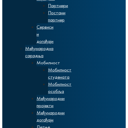
Партнери
Постани
партнер
Сервиси
и
догађаји
Међународна
сарадња
Мобилност
Мобилност
студената
Мобилност
особља
Међународни
пројекти
Међународни
догађаји
Летње