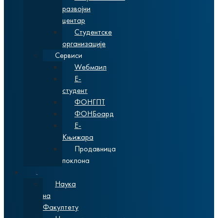
развојни
центар
Студентске
организације
Сервиси
Wебмаил
Е-
студент
ФОНГПТ
ФОНБоард
Е-
Књижара
Продавница
поклона
Наука
Наука
на
Факултету