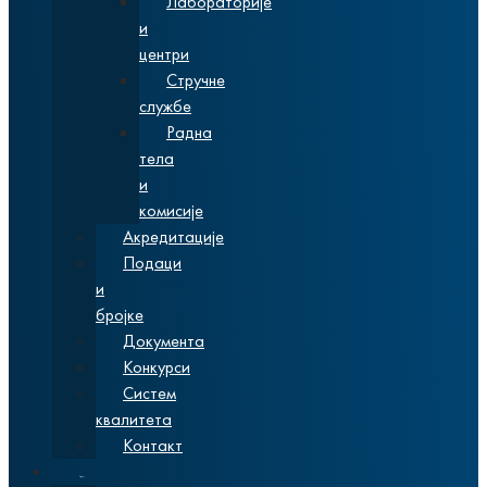
Лабораторије
и
центри
Стручне
службе
Радна
тела
и
комисије
Акредитације
Подаци
и
бројке
Документа
Конкурси
Систем
квалитета
Контакт
Студије