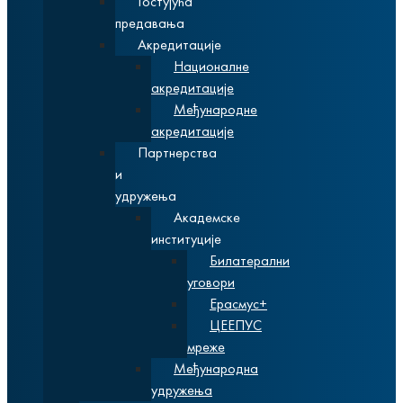
Гостујућа
предавања
Акредитације
Националне
акредитације
Међународне
акредитације
Партнерства
и
удружења
Академске
институције
Билатерални
уговори
Ерасмус+
ЦЕЕПУС
мреже
Међународна
удружења