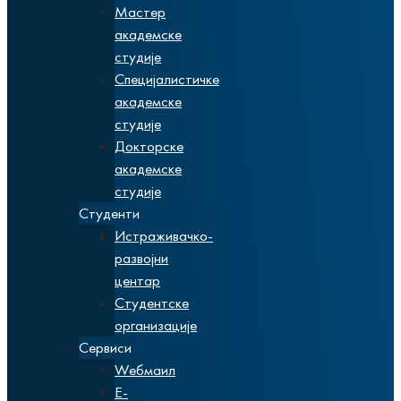
Мастер
академске
студије
Специјалистичке
академске
студије
Докторске
академске
студије
Студенти
Истраживачко-
развојни
центар
Студентске
организације
Сервиси
Wебмаил
Е-