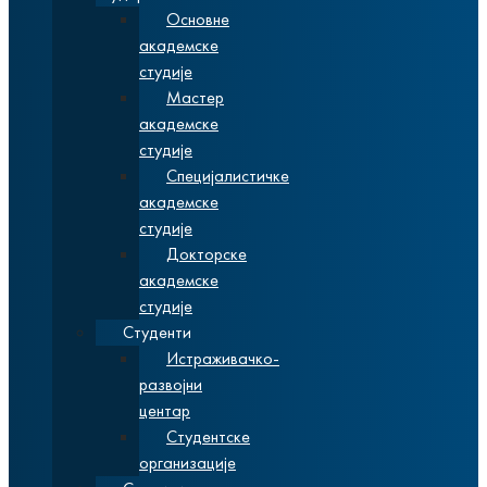
Основне
академске
студије
Мастер
академске
студије
Специјалистичке
академске
студије
Докторске
академске
студије
Студенти
Истраживачко-
развојни
центар
Студентске
организације