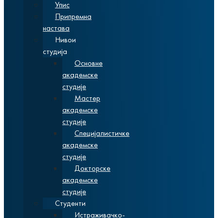
Упис
Припремна
настава
Нивои
студија
Основне
академске
студије
Мастер
академске
студије
Специјалистичке
академске
студије
Докторске
академске
студије
Студенти
Истраживачко-