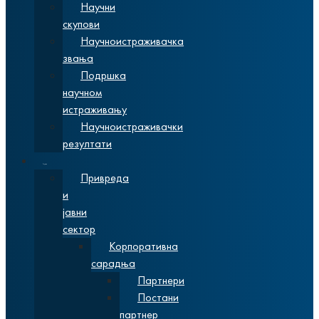
Научни
скупови
Научноистраживачка
звања
Подршка
научном
истраживању
Научноистраживачки
резултати
Сарадња
Привреда
и
јавни
сектор
Корпоративна
сарадња
Партнери
Постани
партнер