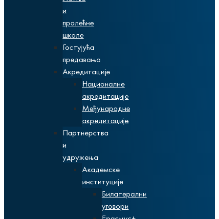
и
пролећне
школе
Гостујућа
предавања
Акредитације
Националне
акредитације
Међународне
акредитације
Партнерства
и
удружења
Академске
институције
Билатерални
уговори
Ерасмус+