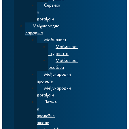
Сервиси
и
догађаји
Међународна
сарадња
Мобилност
Мобилност
студената
Мобилност
особља
Међународни
пројекти
Међународни
догађаји
Летње
и
пролећне
школе