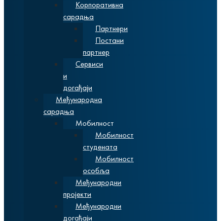
Корпоративна
сарадња
Партнери
Постани
партнер
Сервиси
и
догађаји
Међународна
сарадња
Мобилност
Мобилност
студената
Мобилност
особља
Међународни
пројекти
Међународни
догађаји