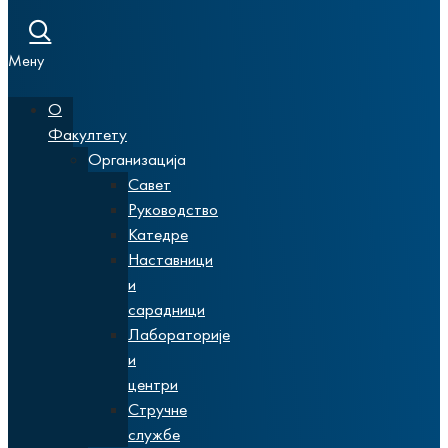
Мену
О
Факултету
Организација
Савет
Руководство
Катедре
Наставници
и
сарадници
Лабораторије
и
центри
Стручне
службе