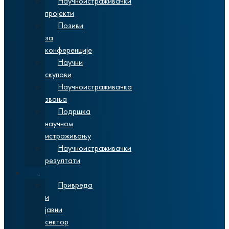
Научноистраживачки
пројекти
Позиви
за
конференције
Научни
скупови
Научноистраживачка
звања
Подршка
научном
истраживању
Научноистраживачки
резултати
Сарадња
Привреда
и
јавни
сектор