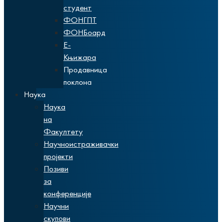
студент
ФОНГПТ
ФОНБоард
Е-
Књижара
Продавница
поклона
Наука
Наука
на
Факултету
Научноистраживачки
пројекти
Позиви
за
конференције
Научни
скупови