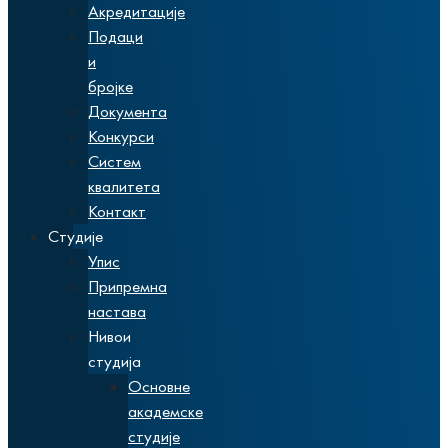
Акредитације
Подаци
и
бројке
Документа
Конкурси
Систем
квалитета
Контакт
Студије
Упис
Припремна
настава
Нивои
студија
Основне
академске
студије