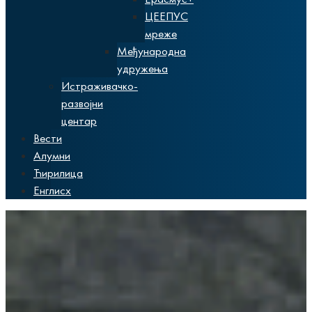
ЦЕЕПУС
мреже
Међународна
удружења
Истраживачко-
развојни
центар
Вести
Алумни
Ћирилица
Енглисх