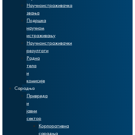
Научноистраживачка
звања
Подршка
научном
истраживању
Научноистраживачки
резултати
Радна
тела
и
комисије
Сарадња
Привреда
и
јавни
сектор
Корпоративна
сарадња