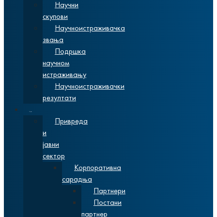
Научни
скупови
Научноистраживачка
звања
Подршка
научном
истраживању
Научноистраживачки
резултати
Сарадња
Привреда
и
јавни
сектор
Корпоративна
сарадња
Партнери
Постани
партнер