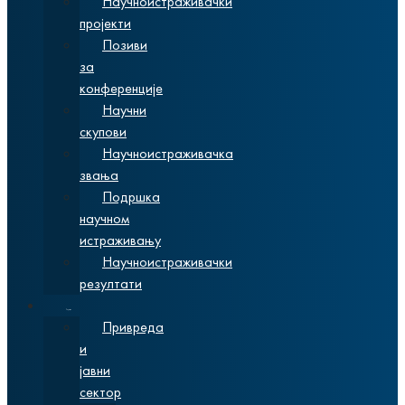
Научноистраживачки
пројекти
Позиви
за
конференције
Научни
скупови
Научноистраживачка
звања
Подршка
научном
истраживању
Научноистраживачки
резултати
Сарадња
Привреда
и
јавни
сектор