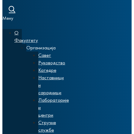
Мену
О
Факултету
Организација
Савет
Руководство
Катедре
Наставници
и
сарадници
Лабораторије
и
центри
Стручне
службе