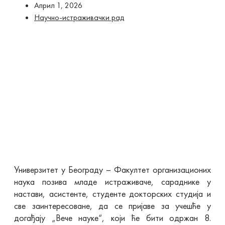
Април 1, 2026
Научно-истраживачки рад
Универзитет у Београду – Факултет организационих
наука позива младе истраживаче, сараднике у
настави, асистенте, студенте докторских студија и
све заинтересоване, да се пријаве за учешће у
догађају „Вече науке“, који ће бити одржан 8.