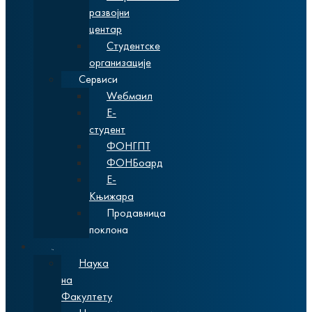
развојни
центар
Студентске
организације
Сервиси
Wебмаил
Е-
студент
ФОНГПТ
ФОНБоард
Е-
Књижара
Продавница
поклона
Наука
Наука
на
Факултету