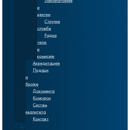
Лабораторије
и
центри
Стручне
службе
Радна
тела
и
комисије
Акредитације
Подаци
и
бројке
Документа
Конкурси
Систем
квалитета
Контакт
Студије