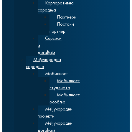
Корпоративна
сарадња
Партнери
Постани
партнер
Сервиси
и
догађаји
Међународна
сарадња
Мобилност
Мобилност
студената
Мобилност
особља
Међународни
пројекти
Међународни
догађаји