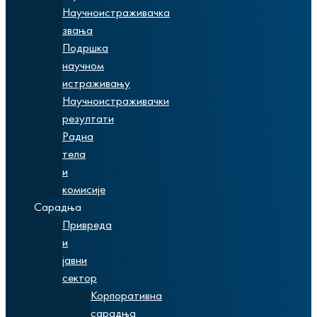
Научноистраживачка
звања
Подршка
научном
истраживању
Научноистраживачки
резултати
Радна
тела
и
комисије
Сарадња
Привреда
и
јавни
сектор
Корпоративна
сарадња