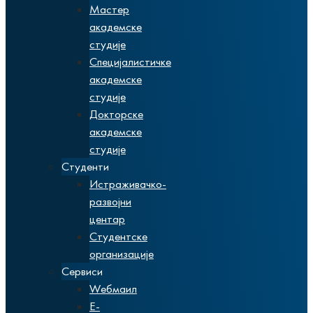
Мастер
академске
студије
Специјалистичке
академске
студије
Докторске
академске
студије
Студенти
Истраживачко-
развојни
центар
Студентске
организације
Сервиси
Wебмаил
Е-