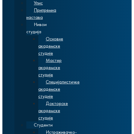
Упис
Припремна
настава
Нивои
студија
Основне
академске
студије
Мастер
академске
студије
Специјалистичке
академске
студије
Докторске
академске
студије
Студенти
Истраживачко-