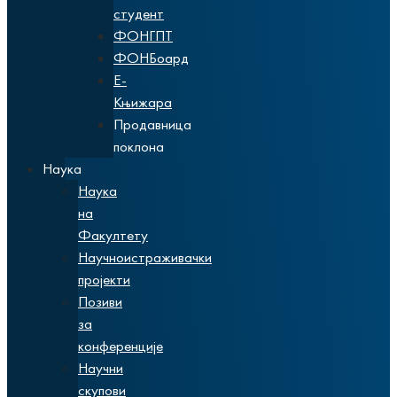
студент
ФОНГПТ
ФОНБоард
Е-
Књижара
Продавница
поклона
Наука
Наука
на
Факултету
Научноистраживачки
пројекти
Позиви
за
конференције
Научни
скупови