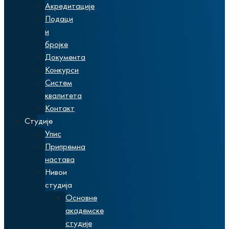
Акредитације
Подаци
и
бројке
Документа
Конкурси
Систем
квалитета
Контакт
Студије
Упис
Припремна
настава
Нивои
студија
Основне
академске
студије