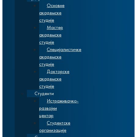
Основне
академске
студије
Мастер
академске
студије
Специјалистичке
академске
студије
Докторске
академске
студије
Студенти
Истраживачко-
развојни
центар
Студентске
организације