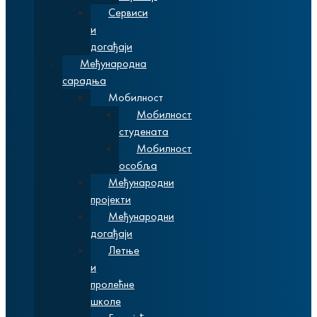
Сервиси
и
догађаји
Међународна
сарадња
Мобилност
Мобилност
студената
Мобилност
особља
Међународни
пројекти
Међународни
догађаји
Летње
и
пролећне
школе