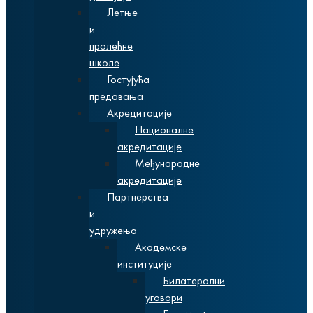
Летње
и
пролећне
школе
Гостујућа
предавања
Акредитације
Националне
акредитације
Међународне
акредитације
Партнерства
и
удружења
Академске
институције
Билатерални
уговори