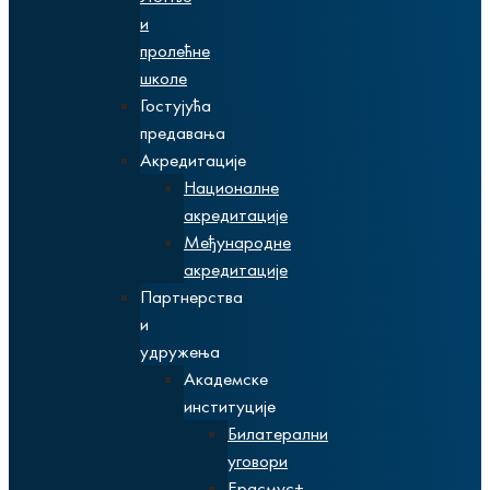
и
пролећне
школе
Гостујућа
предавања
Акредитације
Националне
акредитације
Међународне
акредитације
Партнерства
и
удружења
Академске
институције
Билатерални
уговори
Ерасмус+