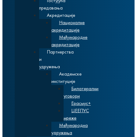
Гостујућа
предавања
Акредитације
Националне
акредитације
Међународне
акредитације
Партнерства
и
удружења
Академске
институције
Билатерални
уговори
Ерасмус+
ЦЕЕПУС
мреже
Међународна
удружења