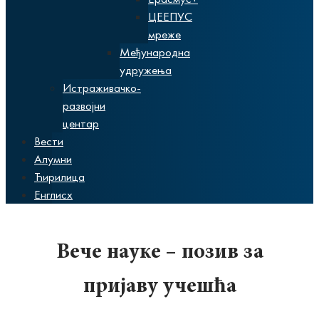
ЦЕЕПУС
мреже
Међународна
удружења
Истраживачко-
развојни
центар
Вести
Алумни
Ћирилица
Енглисх
Вече науке – позив за
пријаву учешћа