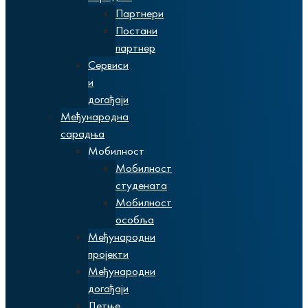
Партнери
Постани
партнер
Сервиси
и
догађаји
Међународна
сарадња
Мобилност
Мобилност
студената
Мобилност
особља
Међународни
пројекти
Међународни
догађаји
Летње