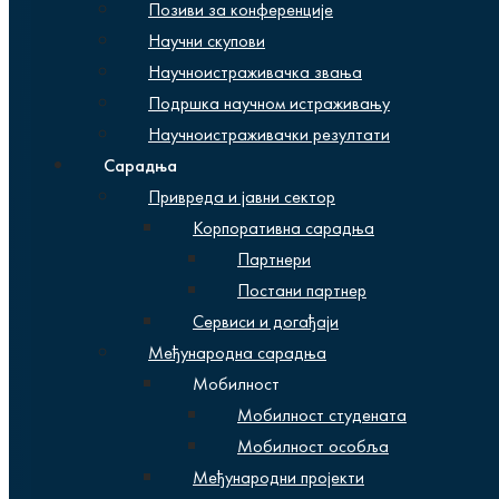
Позиви за конференције
Научни скупови
Научноистраживачка звања
Подршка научном истраживању
Научноистраживачки резултати
Сарадња
Привреда и јавни сектор
Корпоративна сарадња
Партнери
Постани партнер
Сервиси и догађаји
Међународна сарадња
Мобилност
Мобилност студената
Мобилност особља
Међународни пројекти