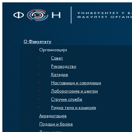
О Факултету
Организација
Савет
Руководство
Катедре
Наставници и сарадници
Лабораторије и центри
Стручне службе
Радна тела и комисије
Акредитације
Подаци и бројке