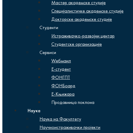
Мастер академске студије
Специјалистичке академске студије
Докторске академске студије
Студенти
Истраживачко-развојни центар
Студентске организације
Сервиси
Wебмаил
Е-студент
ФОНГПТ
ФОНБоард
Е-Књижара
Продавница поклона
Наука
Наука на Факултету
Научноистраживачки пројекти