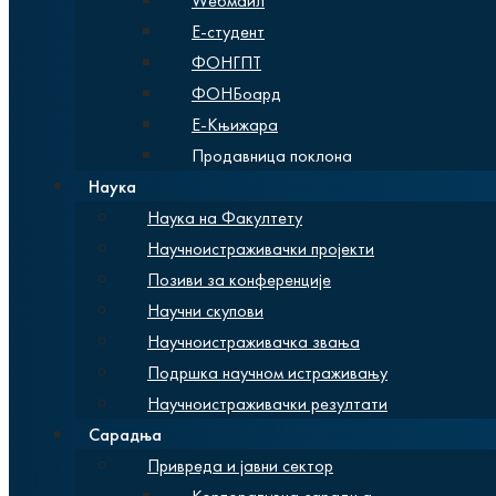
Wебмаил
Е-студент
ФОНГПТ
ФОНБоард
Е-Књижара
Продавница поклона
Наука
Наука на Факултету
Научноистраживачки пројекти
Позиви за конференције
Научни скупови
Научноистраживачка звања
Подршка научном истраживању
Научноистраживачки резултати
Сарадња
Привреда и јавни сектор