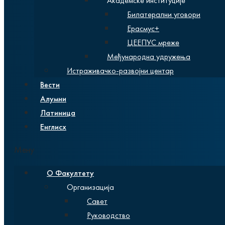
Академске институције
Билатерални уговори
Ерасмус+
ЦЕЕПУС мреже
Међународна удружења
Истраживачко-развојни центар
Вести
Алумни
Латиница
Енглисх
Мену
О Факултету
Организација
Савет
Руководство