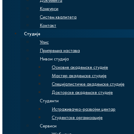
Документа
Конкурси
Систем квалитета
Контакт
Студије
Упис
Припремна настава
Нивои студија
Основне академске студије
Мастер академске студије
Специјалистичке академске студије
Докторске академске студије
Студенти
Истраживачко-развојни центар
Студентске организације
Сервиси