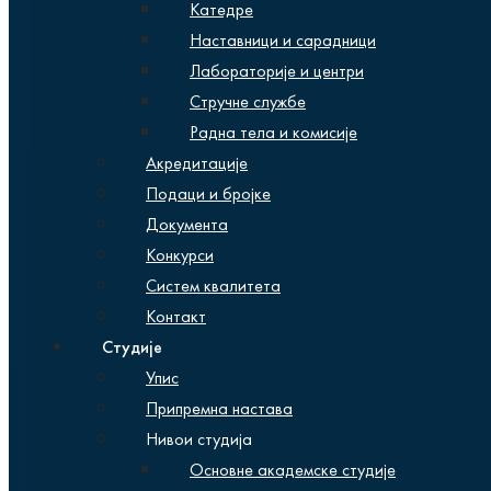
Катедре
Наставници и сарадници
Лабораторије и центри
Стручне службе
Радна тела и комисије
Акредитације
Подаци и бројке
Документа
Конкурси
Систем квалитета
Контакт
Студије
Упис
Припремна настава
Нивои студија
Основне академске студије