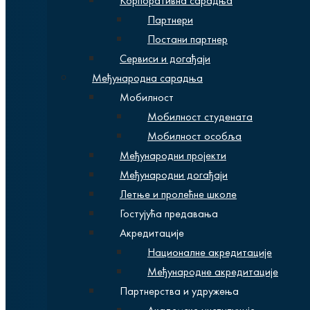
Корпоративна сарадња
Партнери
Постани партнер
Сервиси и догађаји
Међународна сарадња
Мобилност
Мобилност студената
Мобилност особља
Међународни пројекти
Међународни догађаји
Летње и пролећне школе
Гостујућа предавања
Акредитације
Националне акредитације
Међународне акредитације
Партнерства и удружења