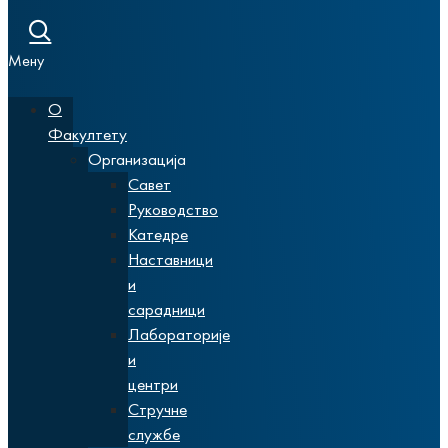
Мену
О
Факултету
Организација
Савет
Руководство
Катедре
Наставници
и
сарадници
Лабораторије
и
центри
Стручне
службе