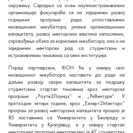
окружењу. Сарадња са осам научноистраживачких
организација фокусираће се на заједнички развој
годишњих програма рада успостављених
иновационих инкубатора, јачање организационих
капацитета, развој менторских вештина запослених,
спровођење обука за кориснике инкубатора, као и на
заједнички менторски рад са студентским и
истраживачким тимовима са ових институција.
Поред партнерских, ФОН ће у оквиру свог
иновационог инкубатора наставити да ради на
даљем развоју својих капацитета за подршку
студентским стартап тимовима кроз менторске
програме „Роуте2Лаунцх“ и „РеВентуре“. У
претходне четири године, кроз „Еxперт2Менторс“
програм за развој менторских капацитета прошло је
85 наставника са Универзитета у Београду и
Универзитета у Крагујевцу, а у оквиру стартап
менторских програма менторисано је 47 студентских