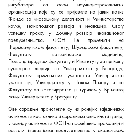
инкубатора са осам научноистраживачких
организација које су се пријавиле на јавни позив
Фонда за иновациону делатност и Министарства
науке, технолошког развоја и иновација. Своју
успешну праксу у домену развоја иновационог
предузетништва, ФОН ће применити на
Фармацеутском факултету, Шумарском факултету,
Факултету ветеринарске медицине,
Пољопривредном факултету и Институту за примену
нуклеарне енергије са Универзитета у Београду,
Факултету примењених уметности Универзитета
уметности, Универзитету у Новом Пазару и на
Факултету за хотелијерство и туризам у Врњачкој
Бањи Универзитета у Крагујевцу.
Ове сарадње проистекле су из ранијих заједничких
активности наставника и сарадника ових институција,
у оквиру активности ФОН-а посвећених промоцији и
развоју иновационог предузетништва у академском