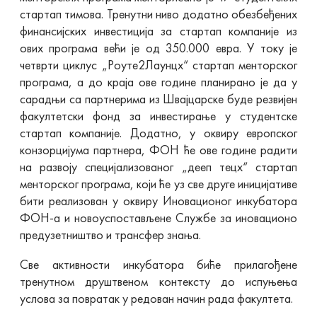
стартап тимова. Тренутни ниво додатно обезбеђених
финансијских инвестиција за стартап компаније из
ових програма већи је од 350.000 евра. У току је
четврти циклус „Роуте2Лаунцх“ стартап менторског
програма, а до краја ове године планирано је да у
сарадњи са партнерима из Швајцарске буде резвијен
факултетски фонд за инвестирање у студентске
стартап компаније. Додатно, у оквиру европског
конзорцијума партнера, ФОН ће ове године радити
на развоју специјализованог „дееп тецх“ стартап
менторског програма, који ће уз све друге иницијативе
бити реализован у оквиру Иновационог инкубатора
ФОН-а и новоуспостављене Службе за иновационо
предузетништво и трансфер знања.
Све активности инкубатора биће прилагођене
тренутном друштвеном контексту до испуњења
услова за повратак у редован начин рада факултета.