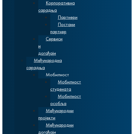
Корпоративна
сарадња
Партнери
Постани
партнер
Сервиси
и
догађаји
Међународна
сарадња
Мобилност
Мобилност
студената
Мобилност
особља
Међународни
пројекти
Међународни
догађаји