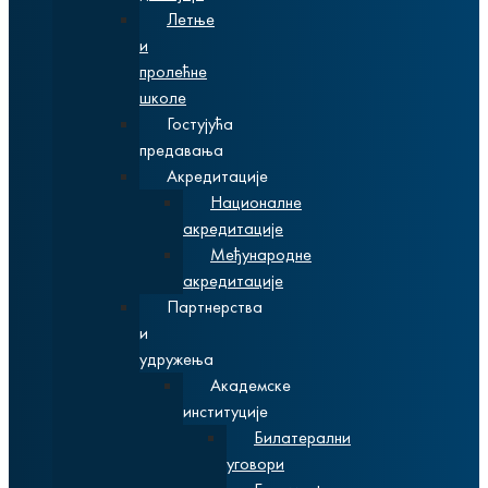
Летње
и
пролећне
школе
Гостујућа
предавања
Акредитације
Националне
акредитације
Међународне
акредитације
Партнерства
и
удружења
Академске
институције
Билатерални
уговори