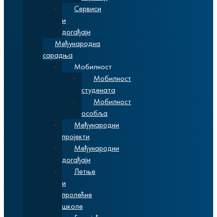
Сервиси
и
догађаји
Међународна
сарадња
Мобилност
Мобилност
студената
Мобилност
особља
Међународни
пројекти
Међународни
догађаји
Летње
и
пролећне
школе