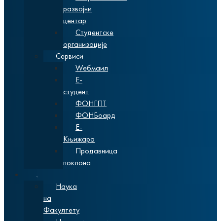
развојни
центар
Студентске
организације
Сервиси
Wебмаил
Е-
студент
ФОНГПТ
ФОНБоард
Е-
Књижара
Продавница
поклона
Наука
Наука
на
Факултету