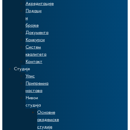
Акредитације
Подаци
и
бројке
Документа
Конкурси
Систем
квалитета
Контакт
Студије
Упис
Припремна
настава
Нивои
студија
Основне
академске
студије