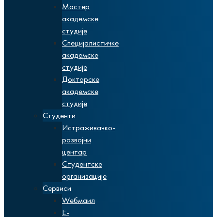
Мастер
академске
студије
Специјалистичке
академске
студије
Докторске
академске
студије
Студенти
Истраживачко-
развојни
центар
Студентске
организације
Сервиси
Wебмаил
Е-