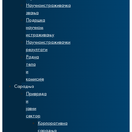
Научноистраживачка
звања
Подршка
научном
истраживању
Научноистраживачки
резултати
Радна
тела
и
комисије
Сарадња
Привреда
и
јавни
сектор
Корпоративна
сарадња