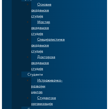
Основне
академске
студије
Мастер
академске
студије
Специјалистичке
академске
студије
Докторске
академске
студије
Студенти
Истраживачко-
развојни
центар
Студентске
организације