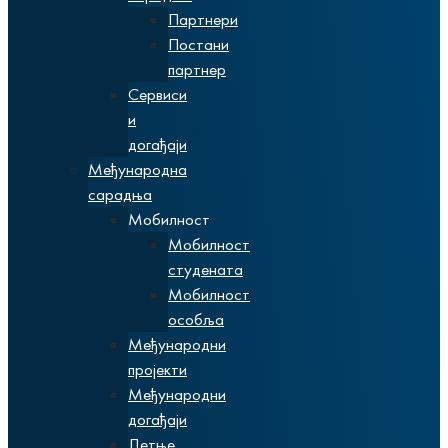
Партнери
Постани
партнер
Сервиси
и
догађаји
Међународна
сарадња
Мобилност
Мобилност
студената
Мобилност
особља
Међународни
пројекти
Међународни
догађаји
Летње