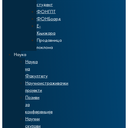
студент
ФОНГПТ
ФОНБоард
Е-
Књижара
Продавница
поклона
Наука
Наука
на
Факултету
Научноистраживачки
пројекти
Позиви
за
конференције
Научни
скупови