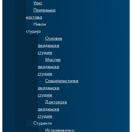
Упис
Припремна
настава
Нивои
студија
Основне
академске
студије
Мастер
академске
студије
Специјалистичке
академске
студије
Докторске
академске
студије
Студенти
Истраживачко-