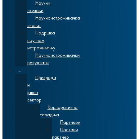
Научни
скупови
Научноистраживачка
звања
Подршка
научном
истраживању
Научноистраживачки
резултати
Сарадња
Привреда
и
јавни
сектор
Корпоративна
сарадња
Партнери
Постани
партнер