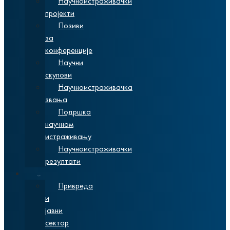
Научноистраживачки
пројекти
Позиви
за
конференције
Научни
скупови
Научноистраживачка
звања
Подршка
научном
истраживању
Научноистраживачки
резултати
Сарадња
Привреда
и
јавни
сектор