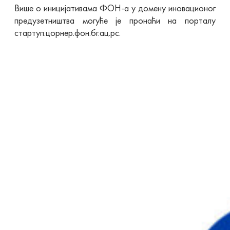
Више о иницијативама ФОН-а у домену иновационог
предузетништва могуће је пронаћи на порталу
стартуп.цорнер.фон.бг.ац.рс.