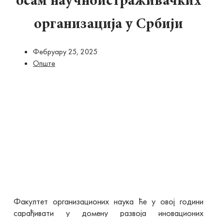
осам научноистраживачких
организација у Србији
Фебруарy 25, 2025
Опште
Факултет организационих наука ће у овој години
сарађивати у домену развоја иновационих