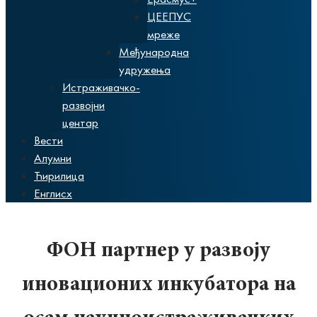
ЦЕЕПУС
мреже
Међународна
удружења
Истраживачко-
развојни
центар
Вести
Алумни
Ћирилица
Енглисх
ФОН партнер у развоју
иновационих инкубатора на