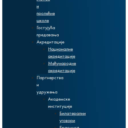
и
пролећне
школе
Гостујућа
предавања
Акредитације
Националне
акредитације
Међународне
акредитације
Партнерства
и
удружења
Академске
институције
Билатерални
уговори
Ерасмус+