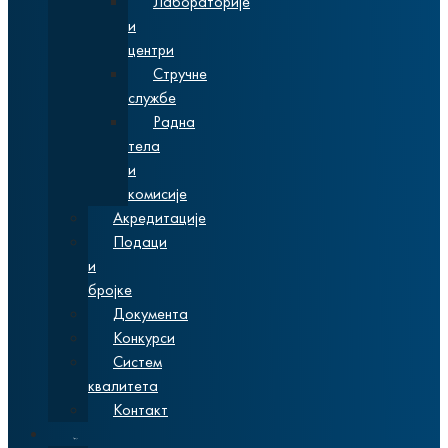
Лабораторије
и
центри
Стручне
службе
Радна
тела
и
комисије
Акредитације
Подаци
и
бројке
Документа
Конкурси
Систем
квалитета
Контакт
Студије