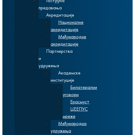
Гостујућа
предавања
Акредитације
Националне
акредитације
Међународне
акредитације
Партнерства
и
удружења
Академске
институције
Билатерални
уговори
Ерасмус+
ЦЕЕПУС
мреже
Међународна
удружења