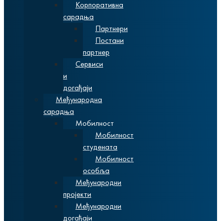
Корпоративна
сарадња
Партнери
Постани
партнер
Сервиси
и
догађаји
Међународна
сарадња
Мобилност
Мобилност
студената
Мобилност
особља
Међународни
пројекти
Међународни
догађаји