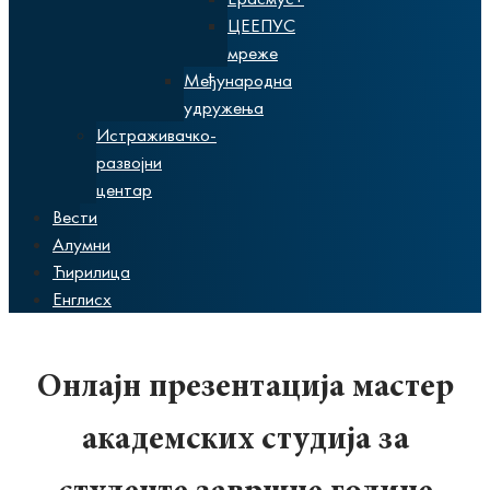
ЦЕЕПУС
мреже
Међународна
удружења
Истраживачко-
развојни
центар
Вести
Алумни
Ћирилица
Енглисх
Онлајн презентација мастер
академских студија за