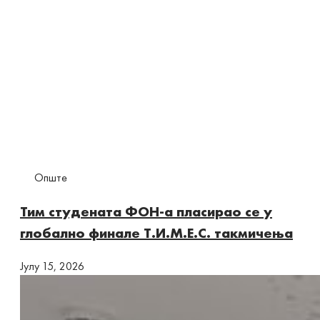
Опште
Тим студената ФОН-а пласирао се у
глобално финале Т.И.М.Е.С. такмичења
Јулy 15, 2026