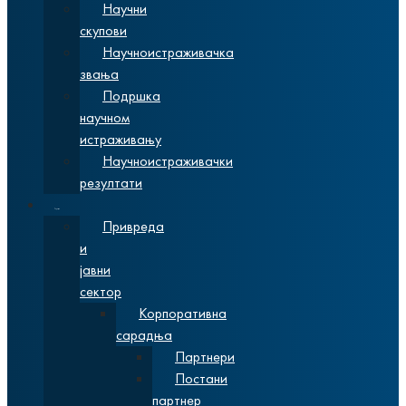
Научни
скупови
Научноистраживачка
звања
Подршка
научном
истраживању
Научноистраживачки
резултати
Сарадња
Привреда
и
јавни
сектор
Корпоративна
сарадња
Партнери
Постани
партнер