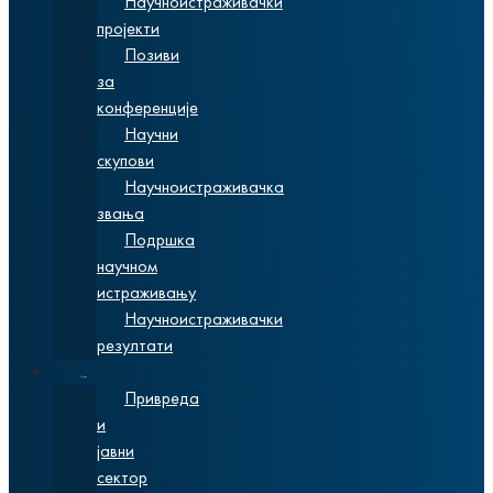
Научноистраживачки
пројекти
Позиви
за
конференције
Научни
скупови
Научноистраживачка
звања
Подршка
научном
истраживању
Научноистраживачки
резултати
Сарадња
Привреда
и
јавни
сектор