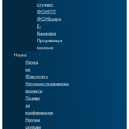
студент
ФОНГПТ
ФОНБоард
Е-
Књижара
Продавница
поклона
Наука
Наука
на
Факултету
Научноистраживачки
пројекти
Позиви
за
конференције
Научни
скупови