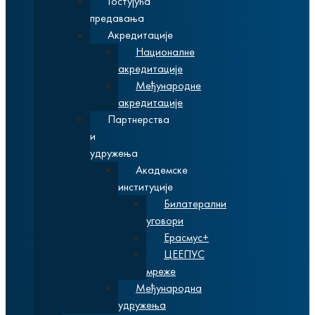
Гостујућа
предавања
Акредитације
Националне
акредитације
Међународне
акредитације
Партнерства
и
удружења
Академске
институције
Билатерални
уговори
Ерасмус+
ЦЕЕПУС
мреже
Међународна
удружења