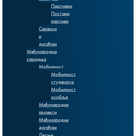
Партнери
Постани
партнер
Сервиси
и
догађаји
Међународна
сарадња
Мобилност
Мобилност
студената
Мобилност
особља
Међународни
пројекти
Међународни
догађаји
Летње