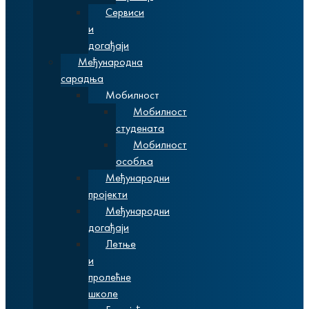
Сервиси
и
догађаји
Међународна
сарадња
Мобилност
Мобилност
студената
Мобилност
особља
Међународни
пројекти
Међународни
догађаји
Летње
и
пролећне
школе