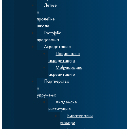
Летње
и
пролећне
школе
Гостујућа
предавања
Акредитације
Националне
акредитације
Међународне
акредитације
Партнерства
и
удружења
Академске
институције
Билатерални
уговори