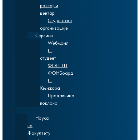
развојни
центар
Студентске
организације
Сервиси
Wебмаил
Е-
студент
ФОНГПТ
ФОНБоард
Е-
Књижара
Продавница
поклона
Наука
Наука
на
Факултету