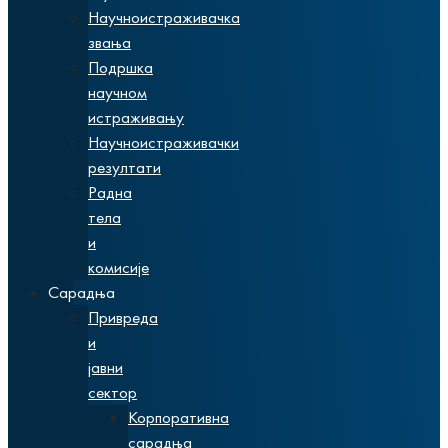
Научноистраживачка
звања
Подршка
научном
истраживању
Научноистраживачки
резултати
Радна
тела
и
комисије
Сарадња
Привреда
и
јавни
сектор
Корпоративна
сарадња