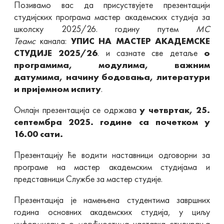
Позивамо вас да присуствујете презентацији
студијских програма мастер академских студија за
школску 2025/26. годину путем
МС
Теамс
канала:
УПИС НА МАСТЕР АКАДЕМСКЕ
СТУДИЈЕ 202
5
/2
6
. и сазнате све детаље
о
програмима, модулима, важним
датумима, начину бодовања, литератури
и пријемном испиту
.
Онлајн презентација се одржава
у четвртак, 25.
септембра 2025. године са почетком у
16.00 сати.
Презентацију ће водити наставници одговорни за
програме на мастер академским студијама и
представници Службе за мастер студије.
Презентација је намењена студентима завршних
година основних академских студија, у циљу
информисања о могућностима наставка студирања