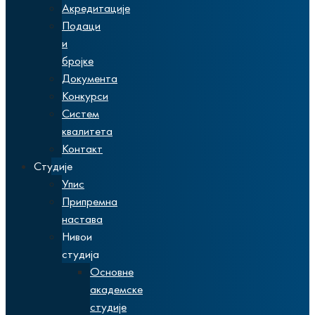
Акредитације
Подаци
и
бројке
Документа
Конкурси
Систем
квалитета
Контакт
Студије
Упис
Припремна
настава
Нивои
студија
Основне
академске
студије