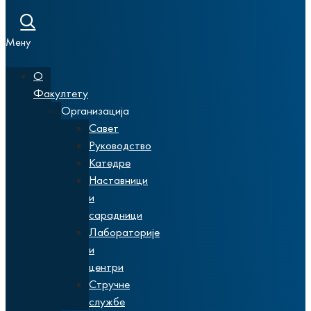
Мену
О
Факултету
Организација
Савет
Руководство
Катедре
Наставници
и
сарадници
Лабораторије
и
центри
Стручне
службе