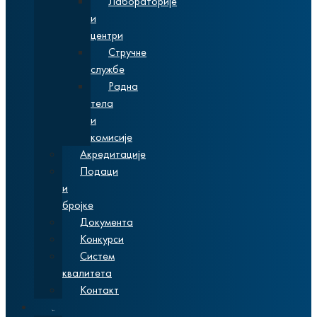
Лабораторије
и
центри
Стручне
службе
Радна
тела
и
комисије
Акредитације
Подаци
и
бројке
Документа
Конкурси
Систем
квалитета
Контакт
Студије