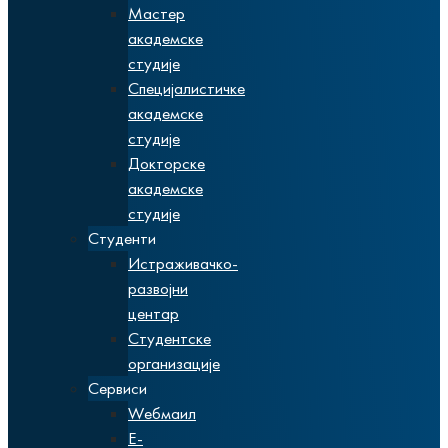
Мастер
академске
студије
Специјалистичке
академске
студије
Докторске
академске
студије
Студенти
Истраживачко-
развојни
центар
Студентске
организације
Сервиси
Wебмаил
Е-