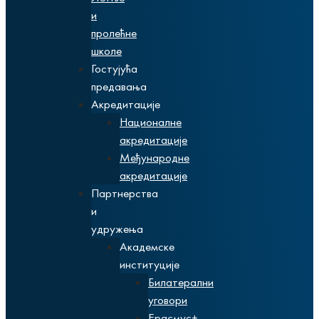
и
пролећне
школе
Гостујућа
предавања
Акредитације
Националне
акредитације
Међународне
акредитације
Партнерства
и
удружења
Академске
институције
Билатерални
уговори
Ерасмус+