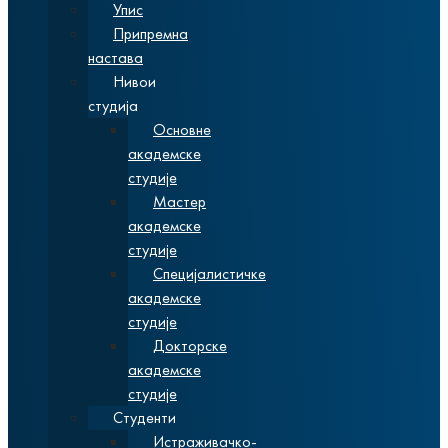
Упис
Припремна
настава
Нивои
студија
Основне
академске
студије
Мастер
академске
студије
Специјалистичке
академске
студије
Докторске
академске
студије
Студенти
Истраживачко-