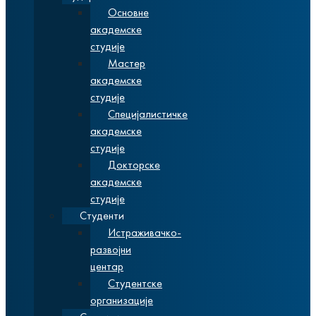
Основне
академске
студије
Мастер
академске
студије
Специјалистичке
академске
студије
Докторске
академске
студије
Студенти
Истраживачко-
развојни
центар
Студентске
организације