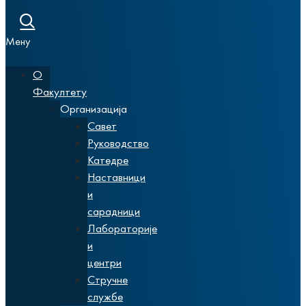
Мену
О
Факултету
Организација
Савет
Руководство
Катедре
Наставници
и
сарадници
Лабораторије
и
центри
Стручне
службе