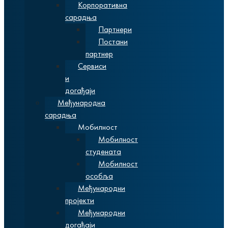
Корпоративна
сарадња
Партнери
Постани
партнер
Сервиси
и
догађаји
Међународна
сарадња
Мобилност
Мобилност
студената
Мобилност
особља
Међународни
пројекти
Међународни
догађаји