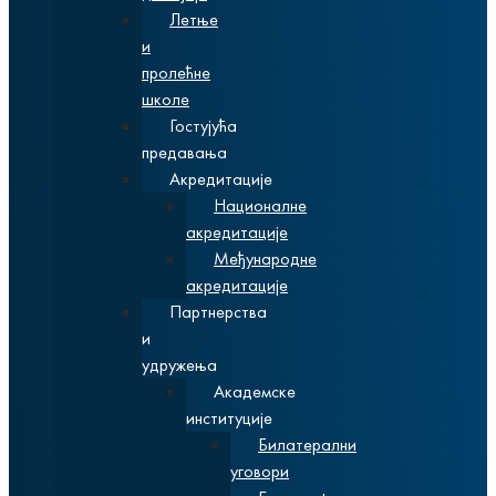
Летње
и
пролећне
школе
Гостујућа
предавања
Акредитације
Националне
акредитације
Међународне
акредитације
Партнерства
и
удружења
Академске
институције
Билатерални
уговори