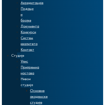
Акредитације
Подаци
и
бројке
Документа
Конкурси
Систем
квалитета
Контакт
Студије
Упис
Припремна
настава
Нивои
студија
Основне
академске
студије