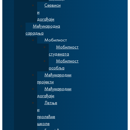
Сервиси
и
догађаји
Међународна
сарадња
Мобилност
Мобилност
студената
Мобилност
особља
Међународни
пројекти
Међународни
догађаји
Летње
и
пролећне
школе