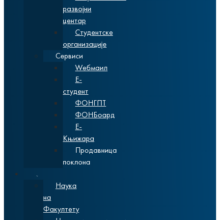
развојни
центар
Студентске
организације
Сервиси
Wебмаил
Е-
студент
ФОНГПТ
ФОНБоард
Е-
Књижара
Продавница
поклона
Наука
Наука
на
Факултету