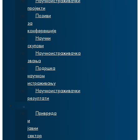
Научноистраживачки
пројекти
Позиви
за
конференције
Научни
скупови
Научноистраживачка
звања
Подршка
научном
истраживању
Научноистраживачки
резултати
Сарадња
Привреда
и
јавни
сектор