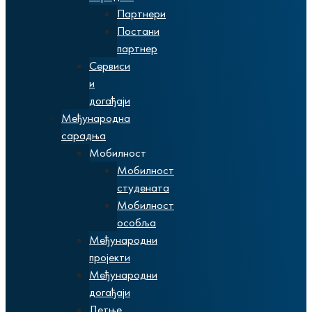
Партнери
Постани
партнер
Сервиси
и
догађаји
Међународна
сарадња
Мобилност
Мобилност
студената
Мобилност
особља
Међународни
пројекти
Међународни
догађаји
Летње