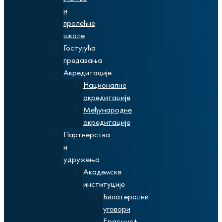
и
пролећне
школе
Гостујућа
предавања
Акредитације
Националне
акредитације
Међународне
акредитације
Партнерства
и
удружења
Академске
институције
Билатерални
уговори
Ерасмус+