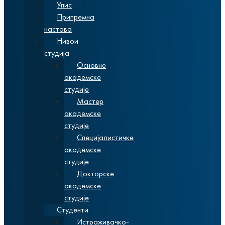
Упис
Припремна
настава
Нивои
студија
Основне
академске
студије
Мастер
академске
студије
Специјалистичке
академске
студије
Докторске
академске
студије
Студенти
Истраживачко-