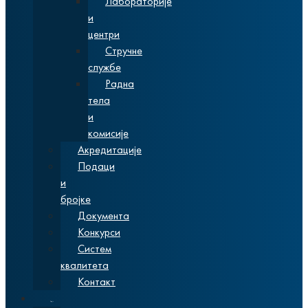
Лабораторије
и
центри
Стручне
службе
Радна
тела
и
комисије
Акредитације
Подаци
и
бројке
Документа
Конкурси
Систем
квалитета
Контакт
Студије