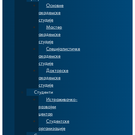
Основне
академске
студије
Мастер
академске
студије
Специјалистичке
академске
студије
Докторске
академске
студије
Студенти
Истраживачко-
развојни
центар
Студентске
организације