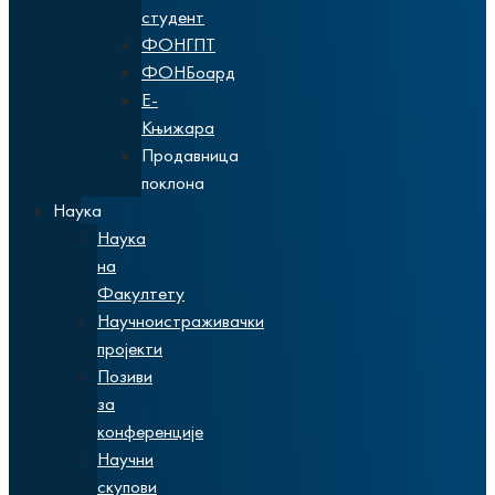
студент
ФОНГПТ
ФОНБоард
Е-
Књижара
Продавница
поклона
Наука
Наука
на
Факултету
Научноистраживачки
пројекти
Позиви
за
конференције
Научни
скупови