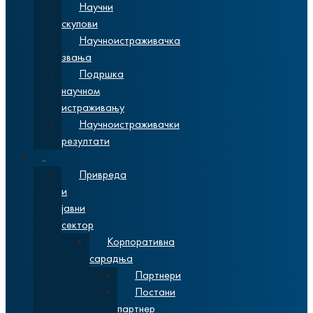
Научни
скупови
Научноистраживачка
звања
Подршка
научном
истраживању
Научноистраживачки
резултати
Сарадња
Привреда
и
јавни
сектор
Корпоративна
сарадња
Партнери
Постани
партнер