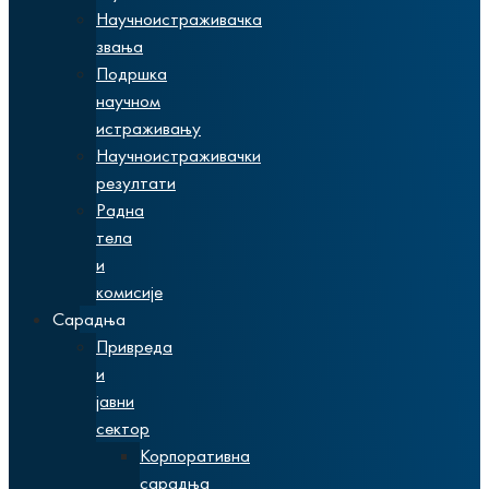
Научноистраживачка
звања
Подршка
научном
истраживању
Научноистраживачки
резултати
Радна
тела
и
комисије
Сарадња
Привреда
и
јавни
сектор
Корпоративна
сарадња