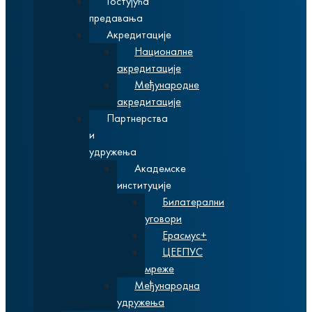
Гостујућа
предавања
Акредитације
Националне
акредитације
Међународне
акредитације
Партнерства
и
удружења
Академске
институције
Билатерални
уговори
Ерасмус+
ЦЕЕПУС
мреже
Међународна
удружења