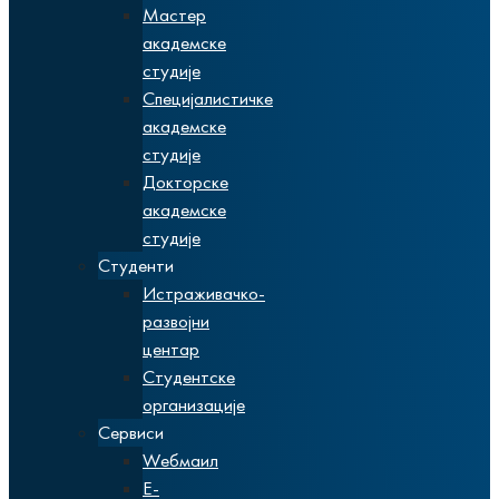
Мастер
академске
студије
Специјалистичке
академске
студије
Докторске
академске
студије
Студенти
Истраживачко-
развојни
центар
Студентске
организације
Сервиси
Wебмаил
Е-