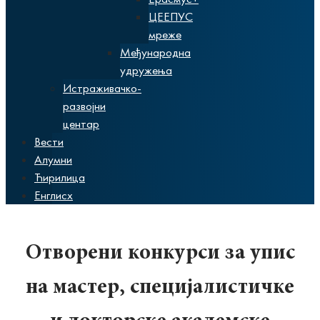
ЦЕЕПУС
мреже
Међународна
удружења
Истраживачко-
развојни
центар
Вести
Алумни
Ћирилица
Енглисх
Отворени конкурси за упис
на мастер, специјалистичке