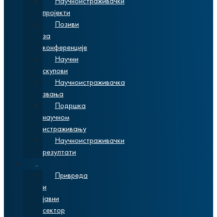
Научноистраживачки
пројекти
Позиви
за
конференције
Научни
скупови
Научноистраживачка
звања
Подршка
научном
истраживању
Научноистраживачки
резултати
Сарадња
Привреда
и
јавни
сектор