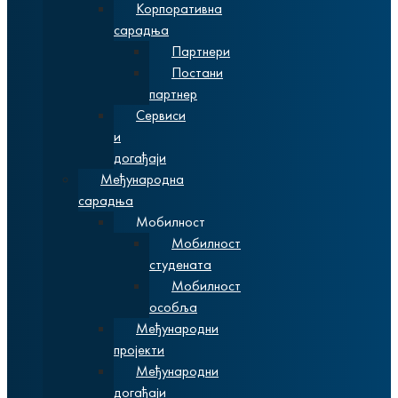
Корпоративна
сарадња
Партнери
Постани
партнер
Сервиси
и
догађаји
Међународна
сарадња
Мобилност
Мобилност
студената
Мобилност
особља
Међународни
пројекти
Међународни
догађаји