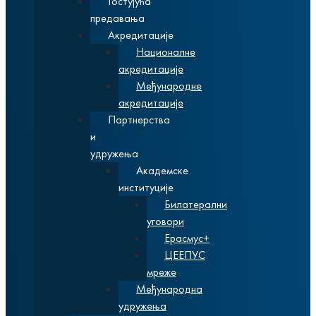
Гостујућа
предавања
Акредитације
Националне
акредитације
Међународне
акредитације
Партнерства
и
удружења
Академске
институције
Билатерални
уговори
Ерасмус+
ЦЕЕПУС
мреже
Међународна
удружења