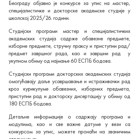
Београду објавио је конкурсе за упис на мастер,
специјалистичке и докторске академске студије у
школској 2025/26. години.
Студијски програми мастер и специјалистичких
академских студија садрже обавезне предмете,
изборне предмете, стручну праксу и приступни рад/
предмет завршног рада, као и завршни рад у
укупном обиму од најмање 60 ЕСПБ бодова.
Студијски програми докторских академских студија
омогућавају даље усавршавање и истраживачки рад
кроз курикулуме обавезних, изборних предмета,
приступни рад и докторску дисертацију у обиму од
180 ЕСПБ бодова.
Детаљне информације о садржају програма и
модулима, као и све важне датуме у вези са
конкурсом за упис, можете пронаћи на званичним
страницама: