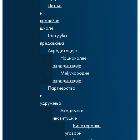
Летње
и
пролећне
школе
Гостујућа
предавања
Акредитације
Националне
акредитације
Међународне
акредитације
Партнерства
и
удружења
Академске
институције
Билатерални
уговори