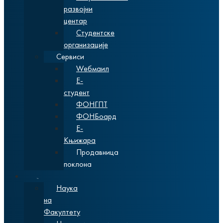
развојни
центар
Студентске
организације
Сервиси
Wебмаил
Е-
студент
ФОНГПТ
ФОНБоард
Е-
Књижара
Продавница
поклона
Наука
Наука
на
Факултету