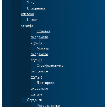
Упис
Припремна
настава
Нивои
студија
Основне
академске
студије
Мастер
академске
студије
Специјалистичке
академске
студије
Докторске
академске
студије
Студенти
Истраживачко-