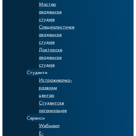
Мастер
академске
студије
Специјалистичке
академске
студије
Докторске
академске
студије
Студенти
Истраживачко-
развојни
центар
Студентске
организације
Сервиси
Wебмаил
Е-