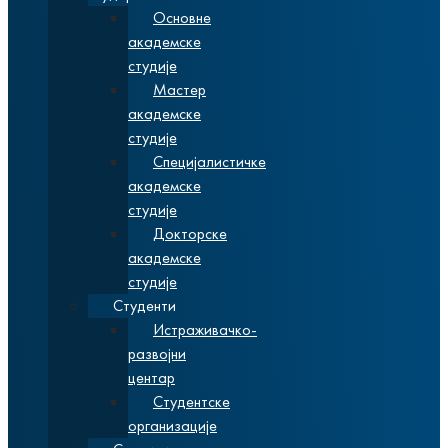
Основне
академске
студије
Мастер
академске
студије
Специјалистичке
академске
студије
Докторске
академске
студије
Студенти
Истраживачко-
развојни
центар
Студентске
организације