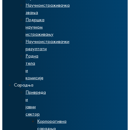
Научноистраживачка
звања
Подршка
научном
истраживању
Научноистраживачки
резултати
Радна
тела
и
комисије
Сарадња
Привреда
и
јавни
сектор
Корпоративна
сарадња