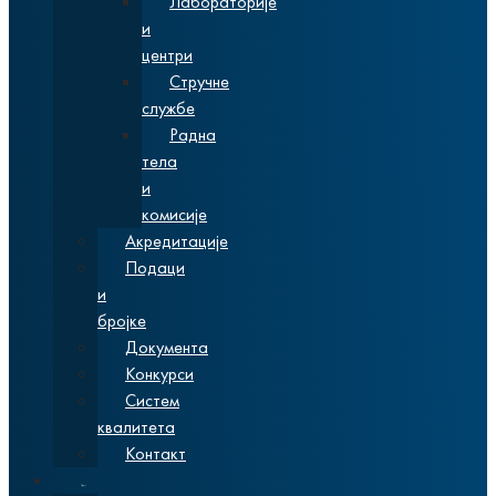
Лабораторије
и
центри
Стручне
службе
Радна
тела
и
комисије
Акредитације
Подаци
и
бројке
Документа
Конкурси
Систем
квалитета
Контакт
Студије