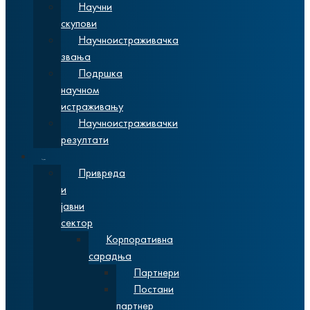
Научни
скупови
Научноистраживачка
звања
Подршка
научном
истраживању
Научноистраживачки
резултати
Сарадња
Привреда
и
јавни
сектор
Корпоративна
сарадња
Партнери
Постани
партнер