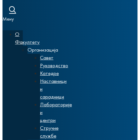
Мену
О
Факултету
Организација
Савет
Руководство
Катедре
Наставници
и
сарадници
Лабораторије
и
центри
Стручне
службе