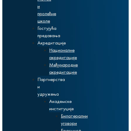
и
пролећне
школе
Гостујућа
предавања
Акредитације
Националне
акредитације
Међународне
акредитације
Партнерства
и
удружења
Академске
институције
Билатерални
уговори
Ерасмус+