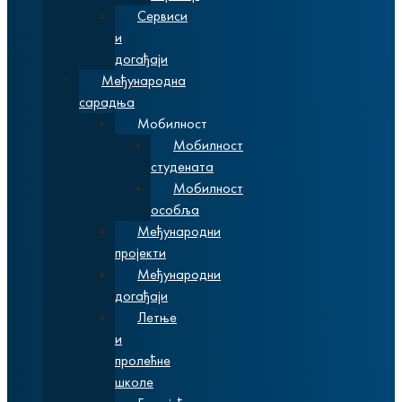
Сервиси
и
догађаји
Међународна
сарадња
Мобилност
Мобилност
студената
Мобилност
особља
Међународни
пројекти
Међународни
догађаји
Летње
и
пролећне
школе