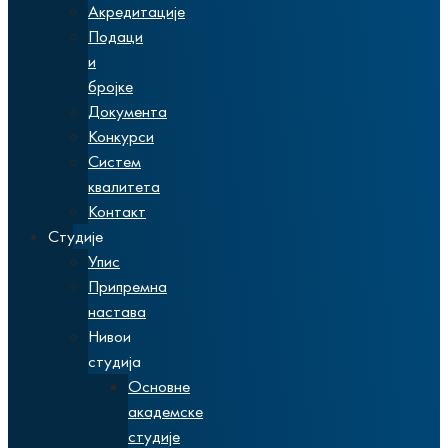
Акредитације
Подаци
и
бројке
Документа
Конкурси
Систем
квалитета
Контакт
Студије
Упис
Припремна
настава
Нивои
студија
Основне
академске
студије