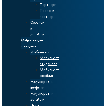
Партнери
Постани
партнер
Сервиси
и
догађаји
Међународна
сарадња
Мобилност
Мобилност
студената
Мобилност
особља
Међународни
пројекти
Међународни
догађаји
Летње