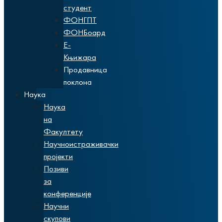
студент
ФОНГПТ
ФОНБоард
Е-
Књижара
Продавница
поклона
Наука
Наука
на
Факултету
Научноистраживачки
пројекти
Позиви
за
конференције
Научни
скупови