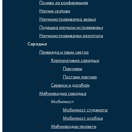
Позиви за конференције
Научни скупови
Научноистраживачка звања
Подршка научном истраживању
Научноистраживачки резултати
Сарадња
Привреда и јавни сектор
Корпоративна сарадња
Партнери
Постани партнер
Сервиси и догађаји
Међународна сарадња
Мобилност
Мобилност студената
Мобилност особља
Међународни пројекти