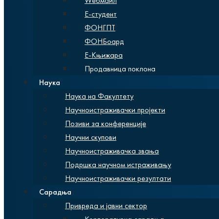
Wебмаил
Е-студент
ФОНГПТ
ФОНБоард
Е-Књижара
Продавница поклона
Наука
Наука на Факултету
Научноистраживачки пројекти
Позиви за конференције
Научни скупови
Научноистраживачка звања
Подршка научном истраживању
Научноистраживачки резултати
Сарадња
Привреда и јавни сектор