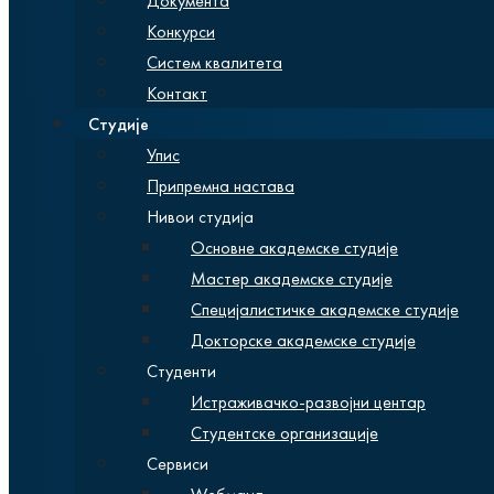
Документа
Конкурси
Систем квалитета
Контакт
Студије
Упис
Припремна настава
Нивои студија
Основне академске студије
Мастер академске студије
Специјалистичке академске студије
Докторске академске студије
Студенти
Истраживачко-развојни центар
Студентске организације
Сервиси