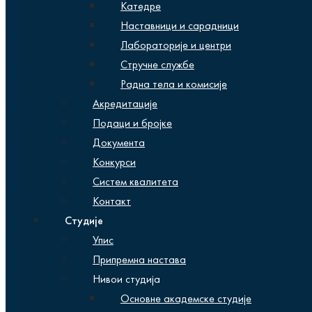
Катедре
Наставници и сарадници
Лабораторије и центри
Стручне службе
Радна тела и комисије
Акредитације
Подаци и бројке
Документа
Конкурси
Систем квалитета
Контакт
Студије
Упис
Припремна настава
Нивои студија
Основне академске студије