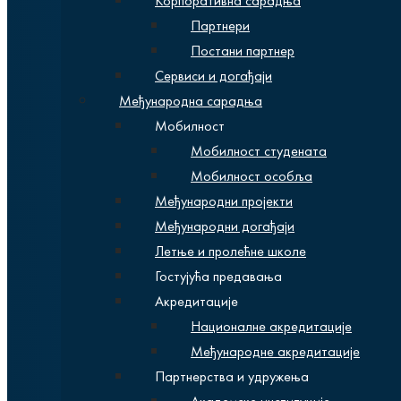
Корпоративна сарадња
Партнери
Постани партнер
Сервиси и догађаји
Међународна сарадња
Мобилност
Мобилност студената
Мобилност особља
Међународни пројекти
Међународни догађаји
Летње и пролећне школе
Гостујућа предавања
Акредитације
Националне акредитације
Међународне акредитације
Партнерства и удружења