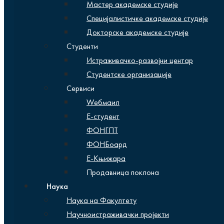
Мастер академске студије
Специјалистичке академске студије
Докторске академске студије
Студенти
Истраживачко-развојни центар
Студентске организације
Сервиси
Wебмаил
Е-студент
ФОНГПТ
ФОНБоард
Е-Књижара
Продавница поклона
Наука
Наука на Факултету
Научноистраживачки пројекти