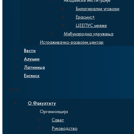
Академске институције
Билатерални уговори
Ерасмус+
ЦЕЕПУС мреже
Међународна удружења
Истраживачко-развојни центар
Вести
Алумни
Латиница
Енглисх
Мену
О Факултету
Организација
Савет
Руководство