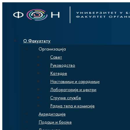
О Факултету
Организација
Савет
Руководство
Катедре
Наставници и сарадници
Лабораторије и центри
Стручне службе
Радна тела и комисије
Акредитације
Подаци и бројке