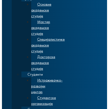
Основне
академске
студије
Мастер
академске
студије
Специјалистичке
академске
студије
Докторске
академске
студије
Студенти
Истраживачко-
развојни
центар
Студентске
организације