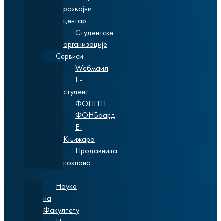
развојни
центар
Студентске
организације
Сервиси
Wебмаил
Е-
студент
ФОНГПТ
ФОНБоард
Е-
Књижара
Продавница
поклона
Наука
Наука
на
Факултету