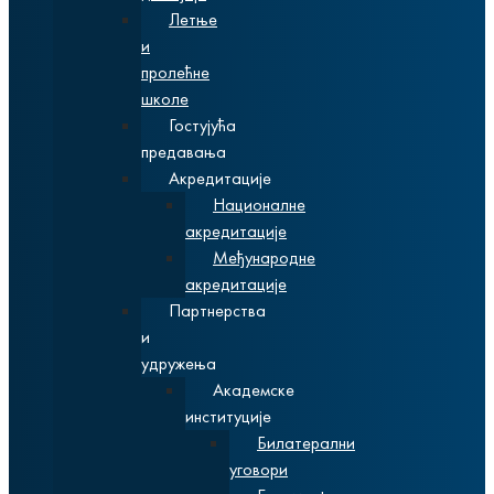
Летње
и
пролећне
школе
Гостујућа
предавања
Акредитације
Националне
акредитације
Међународне
акредитације
Партнерства
и
удружења
Академске
институције
Билатерални
уговори