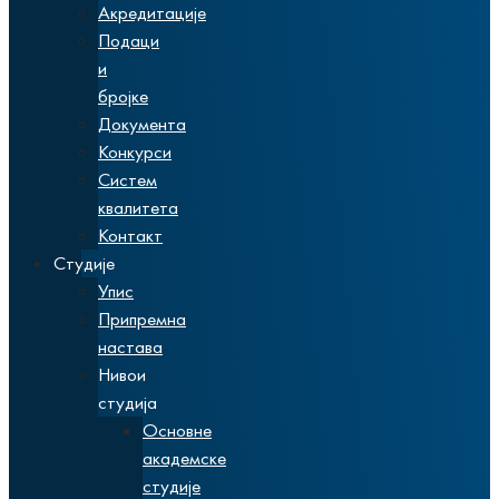
Акредитације
Подаци
и
бројке
Документа
Конкурси
Систем
квалитета
Контакт
Студије
Упис
Припремна
настава
Нивои
студија
Основне
академске
студије