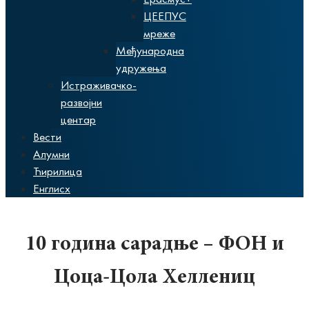
ЦЕЕПУС
мреже
Међународна
удружења
Истраживачко-
развојни
центар
Вести
Алумни
Ћирилица
Енглисх
10 година сарадње – ФОН и
Цоца-Цола Хеллениц