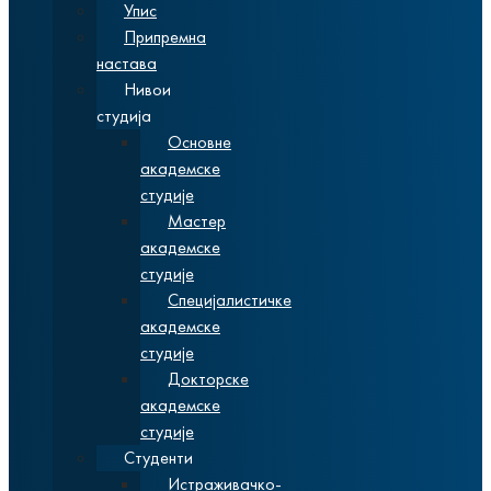
Упис
Припремна
настава
Нивои
студија
Основне
академске
студије
Мастер
академске
студије
Специјалистичке
академске
студије
Докторске
академске
студије
Студенти
Истраживачко-