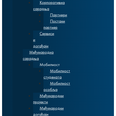
Корпоративна
сарадња
Партнери
Постани
партнер
Сервиси
и
догађаји
Међународна
сарадња
Мобилност
Мобилност
студената
Мобилност
особља
Међународни
пројекти
Међународни
догађаји