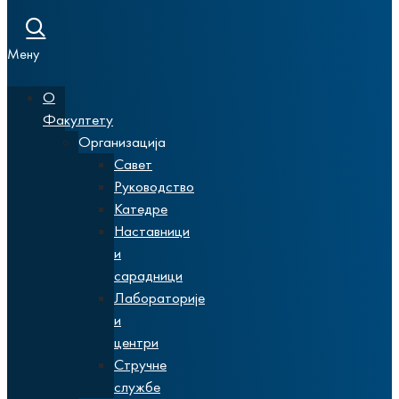
Мену
О
Факултету
Организација
Савет
Руководство
Катедре
Наставници
и
сарадници
Лабораторије
и
центри
Стручне
службе