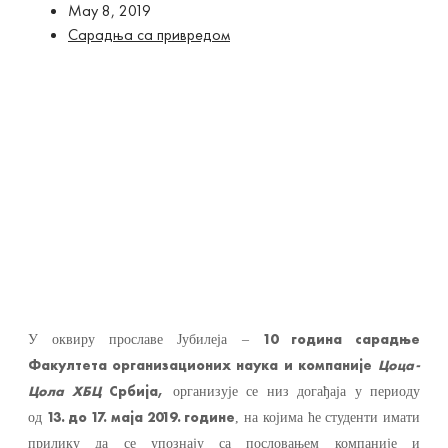
Маy 8, 2019
Сарадња са привредом
10 година сарадње
У оквиру прославе Јубилеја –
Факултета организационих наука и компаније
Цоца-
Цола ХБЦ
Србија,
организује се низ догађаја у периоду
13. до 17. маја 2019. године
од
, на којима ће студенти имати
прилику да се упознају са пословањем компаније и