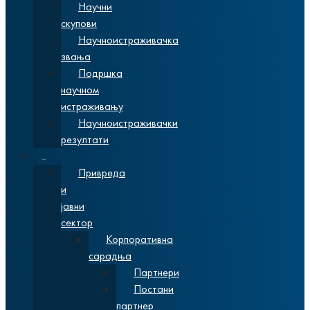
Научни
скупови
Научноистраживачка
звања
Подршка
научном
истраживању
Научноистраживачки
резултати
Сарадња
Привреда
и
јавни
сектор
Корпоративна
сарадња
Партнери
Постани
партнер