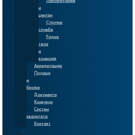
Лабораторије
и
центри
Стручне
службе
Радна
тела
и
комисије
Акредитације
Подаци
и
бројке
Документа
Конкурси
Систем
квалитета
Контакт
Студије