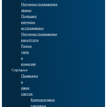
Научноистраживачка
звања
Подршка
научном
истраживању
Научноистраживачки
резултати
Радна
тела
и
комисије
Сарадња
Привреда
и
јавни
сектор
Корпоративна
сарадња