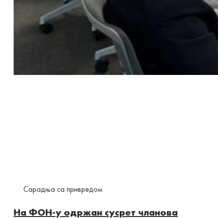
Сарадња са привредом
На ФОН-у одржан сусрет чланова