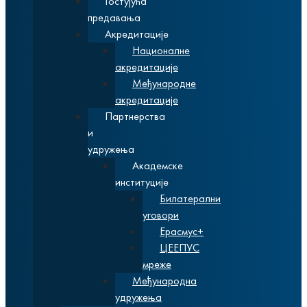
Гостујућа
предавања
Акредитације
Националне
акредитације
Међународне
акредитације
Партнерства
и
удружења
Академске
институције
Билатерални
уговори
Ерасмус+
ЦЕЕПУС
мреже
Међународна
удружења