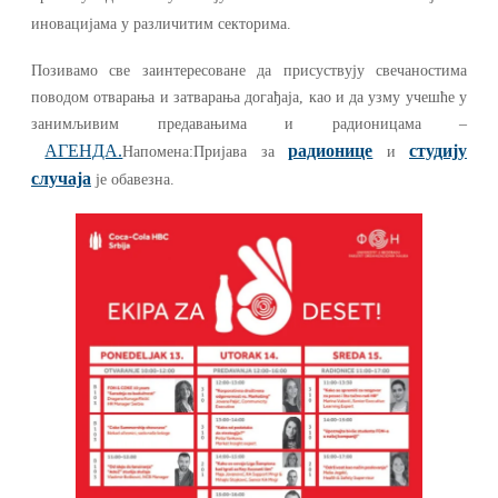
иновацијама у различитим секторима.
Позивамо све заинтересоване да присуствују свечаностима
поводом отварања и затварања догађаја, као и да узму учешће у
занимљивим предавањима и радионицама –
АГЕНДА.
радионице
студију
Напомена:Пријава за
и
случаја
је обавезна.