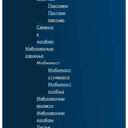
Партнери
Постани
партнер
Сервиси
и
догађаји
Међународна
сарадња
Мобилност
Мобилност
студената
Мобилност
особља
Међународни
пројекти
Међународни
догађаји
Летње