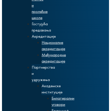
и
пролећне
школе
Гостујућа
предавања
Акредитације
Националне
акредитације
Међународне
акредитације
Партнерства
и
удружења
Академске
институције
Билатерални
уговори
Ерасмус+