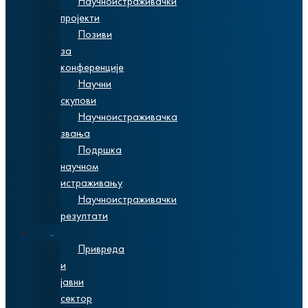
Научноистраживачки
пројекти
Позиви
за
конференције
Научни
скупови
Научноистраживачка
звања
Подршка
научном
истраживању
Научноистраживачки
резултати
Сарадња
Привреда
и
јавни
сектор