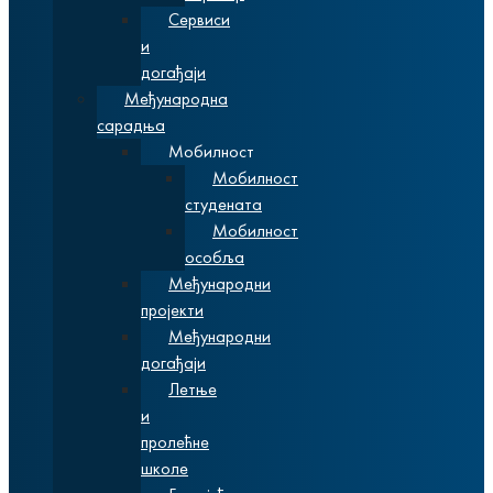
Сервиси
и
догађаји
Међународна
сарадња
Мобилност
Мобилност
студената
Мобилност
особља
Међународни
пројекти
Међународни
догађаји
Летње
и
пролећне
школе