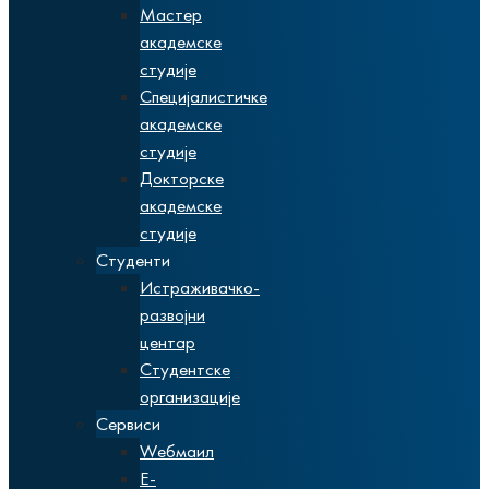
Мастер
академске
студије
Специјалистичке
академске
студије
Докторске
академске
студије
Студенти
Истраживачко-
развојни
центар
Студентске
организације
Сервиси
Wебмаил
Е-