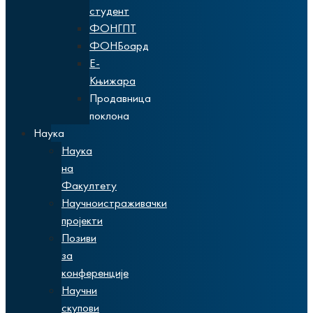
студент
ФОНГПТ
ФОНБоард
Е-
Књижара
Продавница
поклона
Наука
Наука
на
Факултету
Научноистраживачки
пројекти
Позиви
за
конференције
Научни
скупови