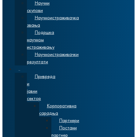
Научни
скупови
Научноистраживачка
звања
Подршка
научном
истраживању
Научноистраживачки
резултати
Сарадња
Привреда
и
јавни
сектор
Корпоративна
сарадња
Партнери
Постани
партнер