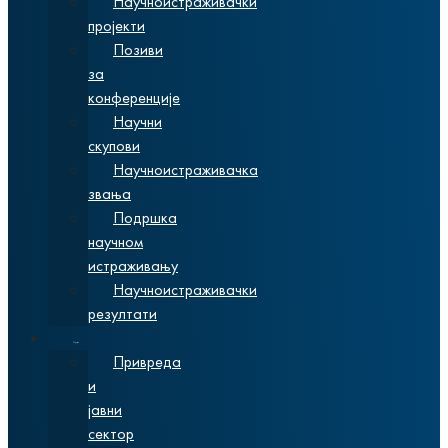
Научноистраживачки
пројекти
Позиви
за
конференције
Научни
скупови
Научноистраживачка
звања
Подршка
научном
истраживању
Научноистраживачки
резултати
Сарадња
Привреда
и
јавни
сектор