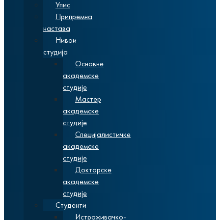
Упис
Припремна
настава
Нивои
студија
Основне
академске
студије
Мастер
академске
студије
Специјалистичке
академске
студије
Докторске
академске
студије
Студенти
Истраживачко-