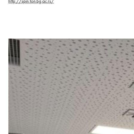
http://spin.fon.bg.ac.rs/