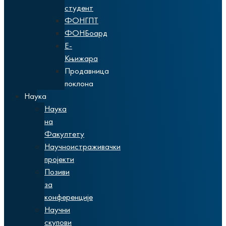
студент
ФОНГПТ
ФОНБоард
Е-
Књижара
Продавница
поклона
Наука
Наука
на
Факултету
Научноистраживачки
пројекти
Позиви
за
конференције
Научни
скупови