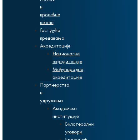
и
пролећне
школе
Гостујућа
предавања
Акредитације
Националне
акредитације
Међународне
акредитације
Партнерства
и
удружења
Академске
институције
Билатерални
уговори
Ерасмус+