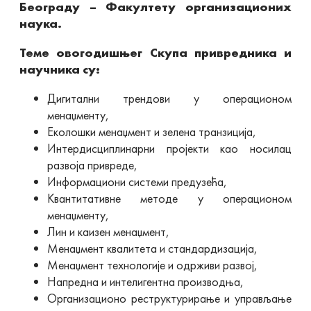
Београду – Факултету организационих
наука.
Теме овогодишњег Скупа привредника и
научника су:
Дигитални трендови у операционом
менаџменту,
Еколошки менаџмент и зелена транзиција,
Интердисциплинарни пројекти као носилац
развоја привреде,
Информациони системи предузећа,
Квантитативне методе у операционом
менаџменту,
Лин и каизен менаџмент,
Менаџмент квалитета и стандардизација,
Менаџмент технологије и одрживи развој,
Напредна и интелигентна производња,
Организационо реструктурирање и управљање