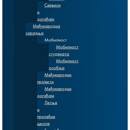
Сервиси
и
догађаји
Међународна
сарадња
Мобилност
Мобилност
студената
Мобилност
особља
Међународни
пројекти
Међународни
догађаји
Летње
и
пролећне
школе