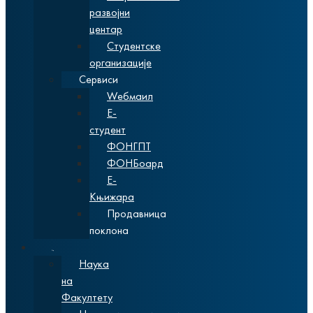
развојни
центар
Студентске
организације
Сервиси
Wебмаил
Е-
студент
ФОНГПТ
ФОНБоард
Е-
Књижара
Продавница
поклона
Наука
Наука
на
Факултету