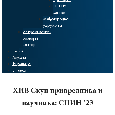
ЦЕЕПУС
мреже
Међународна
удружења
Истраживачко-
развојни
центар
Вести
Алумни
Ћирилица
Енглисх
XИВ Скуп привредника и
научника: СПИН ’23