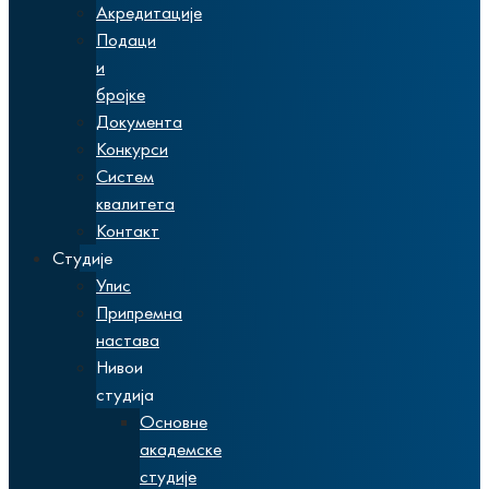
Акредитације
Подаци
и
бројке
Документа
Конкурси
Систем
квалитета
Контакт
Студије
Упис
Припремна
настава
Нивои
студија
Основне
академске
студије