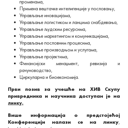
променама,
Примена вештачке интелигенције у пословању,
Управљање иновацијама,
Управљање логистиком и ланцима снабдевања,
Управљање људским ресурсима,
Управљање маркетингом и комуникацијама,
Управљање пословним процесима,
Управљање производњом и услугама,
Управљање пројектима,
Финансијски менаџмент, ревизија и
рачуноводство,
Циркуларна и биоекономија.
Први позив за учешће на XИВ Скупу
привредника и научника доступан је на
линку.
Више информација о предстојећој
Конференцији налази се на линку
,