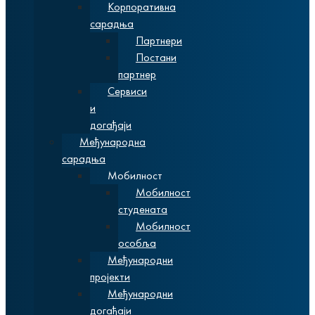
Корпоративна
сарадња
Партнери
Постани
партнер
Сервиси
и
догађаји
Међународна
сарадња
Мобилност
Мобилност
студената
Мобилност
особља
Међународни
пројекти
Међународни
догађаји