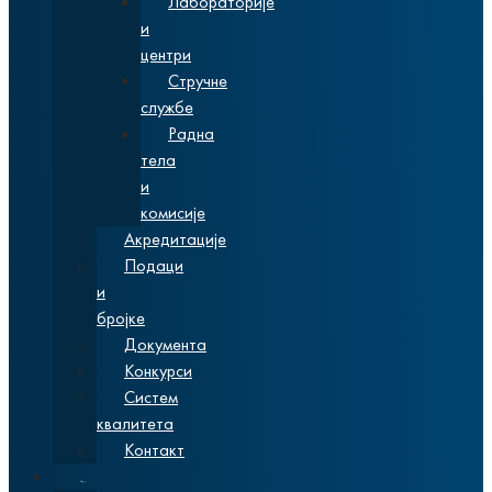
Лабораторије
и
центри
Стручне
службе
Радна
тела
и
комисије
Акредитације
Подаци
и
бројке
Документа
Конкурси
Систем
квалитета
Контакт
Студије