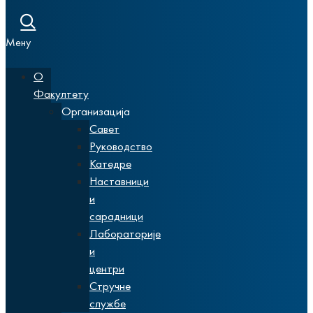
Мену
О
Факултету
Организација
Савет
Руководство
Катедре
Наставници
и
сарадници
Лабораторије
и
центри
Стручне
службе