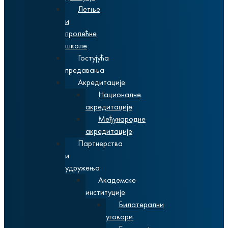
Летње
и
пролећне
школе
Гостујућа
предавања
Акредитације
Националне
акредитације
Међународне
акредитације
Партнерства
и
удружења
Академске
институције
Билатерални
уговори