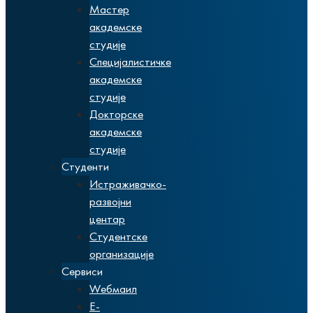
Мастер
академске
студије
Специјалистичке
академске
студије
Докторске
академске
студије
Студенти
Истраживачко-
развојни
центар
Студентске
организације
Сервиси
Wебмаил
Е-