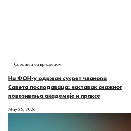
Сарадња са привредом
На ФОН-у одржан сусрет чланова
Савета послодаваца: наставак снажног
повезивања академије и праксе
Маy 25, 2026