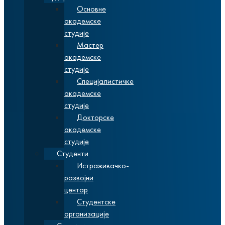
Основне
академске
студије
Мастер
академске
студије
Специјалистичке
академске
студије
Докторске
академске
студије
Студенти
Истраживачко-
развојни
центар
Студентске
организације