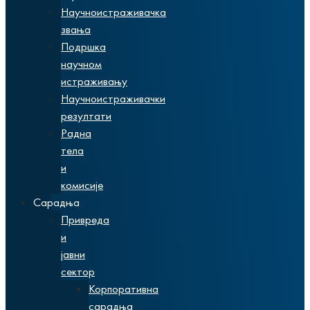
Научноистраживачка
звања
Подршка
научном
истраживању
Научноистраживачки
резултати
Радна
тела
и
комисије
Сарадња
Привреда
и
јавни
сектор
Корпоративна
сарадња