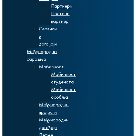
Партнери
Постани
партнер
Сервиси
и
догађаји
Међународна
сарадња
Мобилност
Мобилност
студената
Мобилност
особља
Међународни
пројекти
Међународни
догађаји
Летње