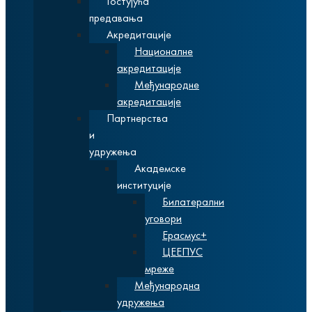
Гостујућа
предавања
Акредитације
Националне
акредитације
Међународне
акредитације
Партнерства
и
удружења
Академске
институције
Билатерални
уговори
Ерасмус+
ЦЕЕПУС
мреже
Међународна
удружења