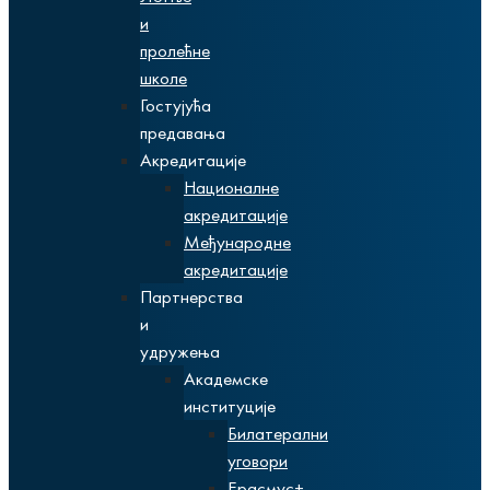
и
пролећне
школе
Гостујућа
предавања
Акредитације
Националне
акредитације
Међународне
акредитације
Партнерства
и
удружења
Академске
институције
Билатерални
уговори
Ерасмус+