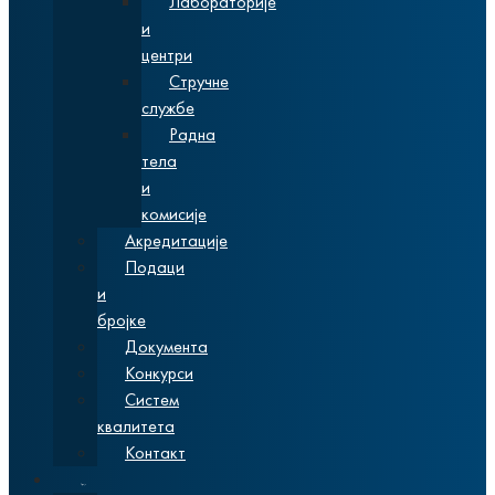
Лабораторије
и
центри
Стручне
службе
Радна
тела
и
комисије
Акредитације
Подаци
и
бројке
Документа
Конкурси
Систем
квалитета
Контакт
Студије