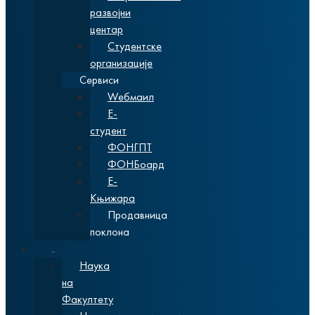
развојни
центар
Студентске
организације
Сервиси
Wебмаил
Е-
студент
ФОНГПТ
ФОНБоард
Е-
Књижара
Продавница
поклона
Наука
Наука
на
Факултету