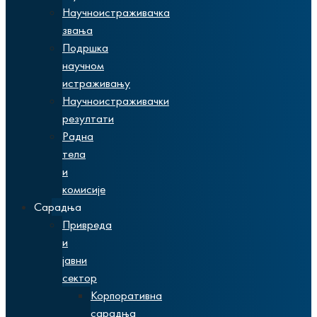
Научноистраживачка
звања
Подршка
научном
истраживању
Научноистраживачки
резултати
Радна
тела
и
комисије
Сарадња
Привреда
и
јавни
сектор
Корпоративна
сарадња