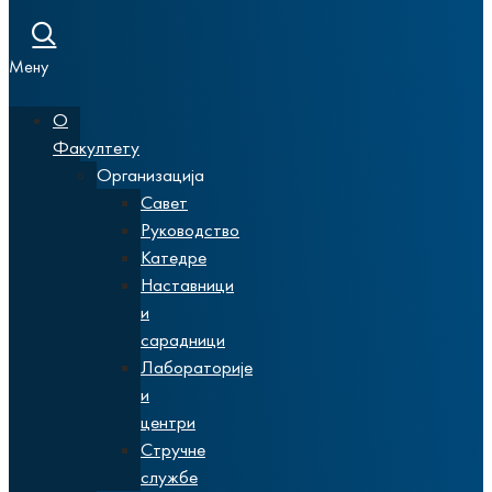
Мену
О
Факултету
Организација
Савет
Руководство
Катедре
Наставници
и
сарадници
Лабораторије
и
центри
Стручне
службе