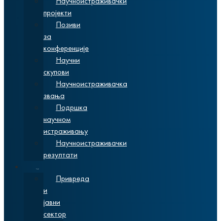
Научноистраживачки
пројекти
Позиви
за
конференције
Научни
скупови
Научноистраживачка
звања
Подршка
научном
истраживању
Научноистраживачки
резултати
Сарадња
Привреда
и
јавни
сектор