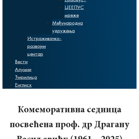
ЦЕЕПУС
мреже
Међународна
удружења
Истраживачко-
развојни
центар
Вести
Алумни
Ћирилица
Енглисх
Комеморативна седница
посвећена проф. др Драгану