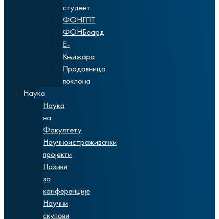
студент
ФОНГПТ
ФОНБоард
Е-
Књижара
Продавница
поклона
Наука
Наука
на
Факултету
Научноистраживачки
пројекти
Позиви
за
конференције
Научни
скупови