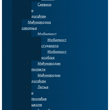
Сервиси
и
догађаји
Међународна
сарадња
Мобилност
Мобилност
студената
Мобилност
особља
Међународни
пројекти
Међународни
догађаји
Летње
и
пролећне
школе