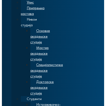
Упис
Припремна
настава
Нивои
студија
Основне
академске
студије
Мастер
академске
студије
Специјалистичке
академске
студије
Докторске
академске
студије
Студенти
Истраживачко-