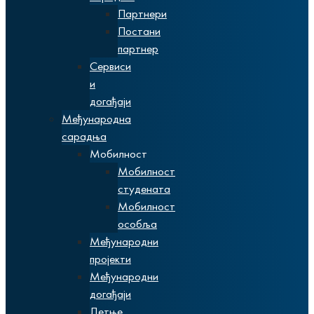
Партнери
Постани
партнер
Сервиси
и
догађаји
Међународна
сарадња
Мобилност
Мобилност
студената
Мобилност
особља
Међународни
пројекти
Међународни
догађаји
Летње