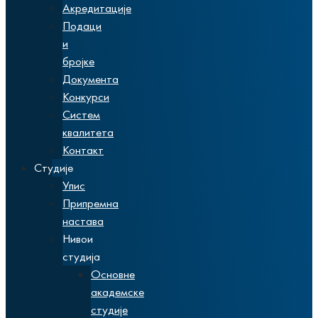
Акредитације
Подаци
и
бројке
Документа
Конкурси
Систем
квалитета
Контакт
Студије
Упис
Припремна
настава
Нивои
студија
Основне
академске
студије