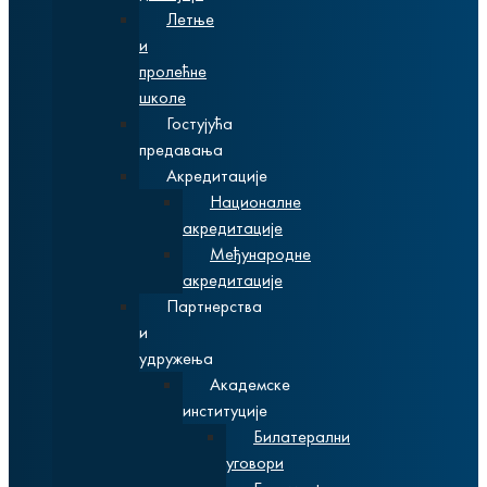
Летње
и
пролећне
школе
Гостујућа
предавања
Акредитације
Националне
акредитације
Међународне
акредитације
Партнерства
и
удружења
Академске
институције
Билатерални
уговори