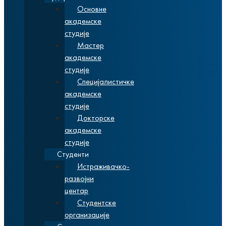
Основне
академске
студије
Мастер
академске
студије
Специјалистичке
академске
студије
Докторске
академске
студије
Студенти
Истраживачко-
развојни
центар
Студентске
организације