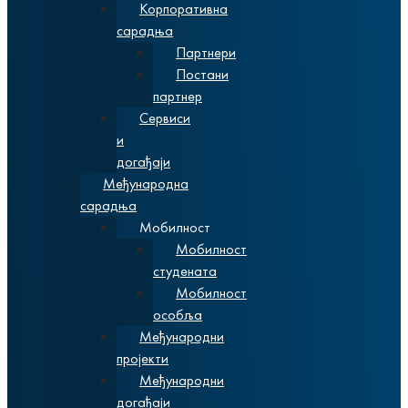
Корпоративна
сарадња
Партнери
Постани
партнер
Сервиси
и
догађаји
Међународна
сарадња
Мобилност
Мобилност
студената
Мобилност
особља
Међународни
пројекти
Међународни
догађаји