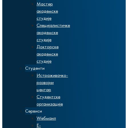
Мастер
академске
студије
Специјалистичке
академске
студије
Докторске
академске
студије
Студенти
Истраживачко-
развојни
центар
Студентске
организације
Сервиси
Wебмаил
Е-