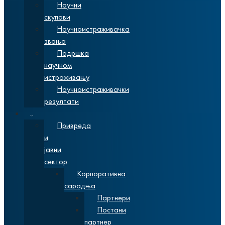
Научни
скупови
Научноистраживачка
звања
Подршка
научном
истраживању
Научноистраживачки
резултати
Сарадња
Привреда
и
јавни
сектор
Корпоративна
сарадња
Партнери
Постани
партнер