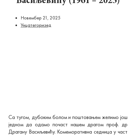
Васиљевићу (1961 – 2025)
Новембер 21, 2025
Унцатегоризед
Са тугом, дубоким болом и поштовањем желимо још
једном да одамо почаст нашем драгом проф. др
Драгану Васиљевићу. Комеморативна седница у част