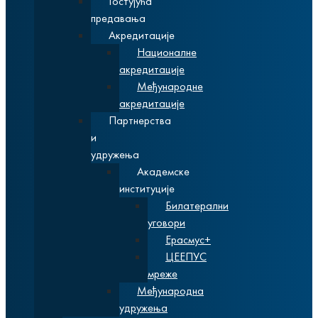
Гостујућа
предавања
Акредитације
Националне
акредитације
Међународне
акредитације
Партнерства
и
удружења
Академске
институције
Билатерални
уговори
Ерасмус+
ЦЕЕПУС
мреже
Међународна
удружења