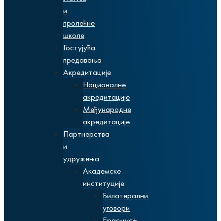
и
пролећне
школе
Гостујућа
предавања
Акредитације
Националне
акредитације
Међународне
акредитације
Партнерства
и
удружења
Академске
институције
Билатерални
уговори
Ерасмус+