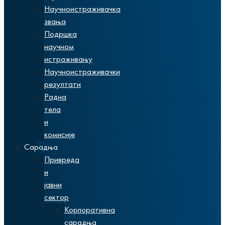
Научноистраживачка
звања
Подршка
научном
истраживању
Научноистраживачки
резултати
Радна
тела
и
комисије
Сарадња
Привреда
и
јавни
сектор
Корпоративна
сарадња