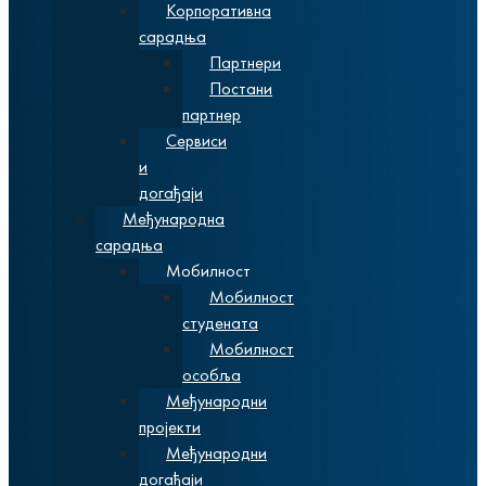
Корпоративна
сарадња
Партнери
Постани
партнер
Сервиси
и
догађаји
Међународна
сарадња
Мобилност
Мобилност
студената
Мобилност
особља
Међународни
пројекти
Међународни
догађаји