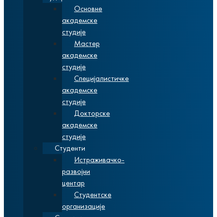
Основне
академске
студије
Мастер
академске
студије
Специјалистичке
академске
студије
Докторске
академске
студије
Студенти
Истраживачко-
развојни
центар
Студентске
организације