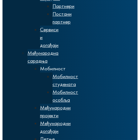
Партнери
Постани
партнер
Сервиси
и
догађаји
Међународна
сарадња
Мобилност
Мобилност
студената
Мобилност
особља
Међународни
пројекти
Међународни
догађаји
Летње