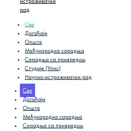
истраживачки
рад
Све
Догађаји
Опште
Међународна сарадња
Сарадња са привредом
Студије (Упис)
Научно-истраживачки рад
Све
Догађаји
Опште
Међународна сарадња
Сарадња са привредом