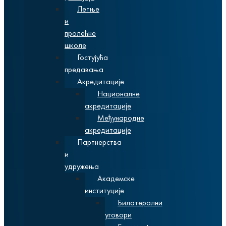
Летње
и
пролећне
школе
Гостујућа
предавања
Акредитације
Националне
акредитације
Међународне
акредитације
Партнерства
и
удружења
Академске
институције
Билатерални
уговори