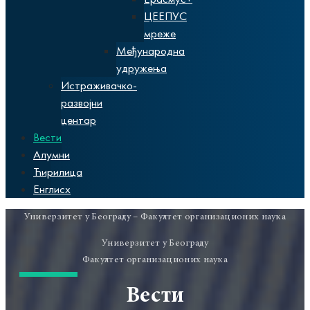
ЦЕЕПУС
мреже
Међународна
удружења
Истраживачко-
развојни
центар
Вести
Алумни
Ћирилица
Енглисх
Универзитет у Београду – Факултет организационих наука
Универзитет у Београду
Факултет организационих наука
Вести