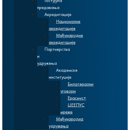
Гостујућа
предавања
Акредитације
Националне
акредитације
Међународне
акредитације
Партнерства
и
удружења
Академске
институције
Билатерални
уговори
Ерасмус+
ЦЕЕПУС
мреже
Међународна
удружења