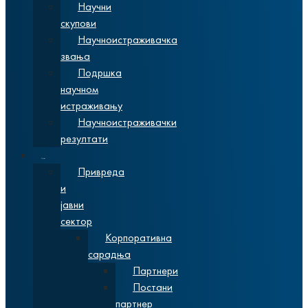
Научни
скупови
Научноистраживачка
звања
Подршка
научном
истраживању
Научноистраживачки
резултати
Сарадња
Привреда
и
јавни
сектор
Корпоративна
сарадња
Партнери
Постани
партнер