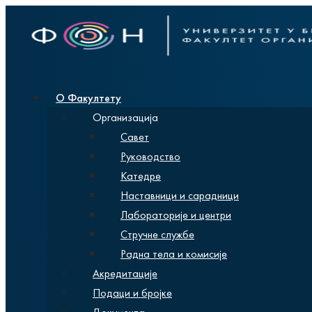
О Факултету
Организација
Савет
Руководство
Катедре
Наставници и сарадници
Лабораторије и центри
Стручне службе
Радна тела и комисије
Акредитације
Подаци и бројке