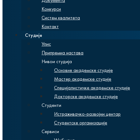
Документа
Конкурси
Систем квалитета
Контакт
Студије
Упис
Припремна настава
Нивои студија
Основне академске студије
Мастер академске студије
Специјалистичке академске студије
Докторске академске студије
Студенти
Истраживачко-развојни центар
Студентске организације
Сервиси