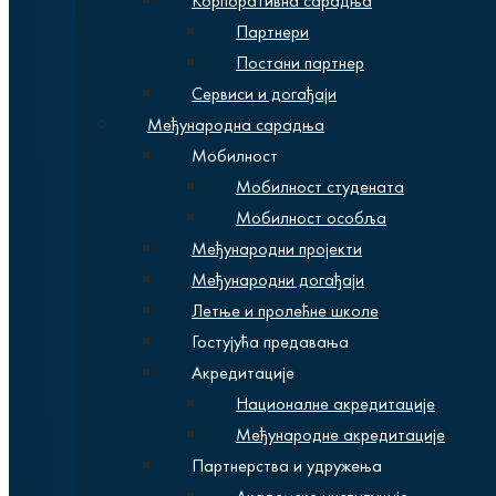
Корпоративна сарадња
Партнери
Постани партнер
Сервиси и догађаји
Међународна сарадња
Мобилност
Мобилност студената
Мобилност особља
Међународни пројекти
Међународни догађаји
Летње и пролећне школе
Гостујућа предавања
Акредитације
Националне акредитације
Међународне акредитације
Партнерства и удружења