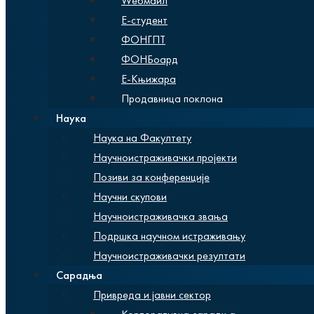
Wебмаил
Е-студент
ФОНГПТ
ФОНБоард
Е-Књижара
Продавница поклона
Наука
Наука на Факултету
Научноистраживачки пројекти
Позиви за конференције
Научни скупови
Научноистраживачка звања
Подршка научном истраживању
Научноистраживачки резултати
Сарадња
Привреда и јавни сектор