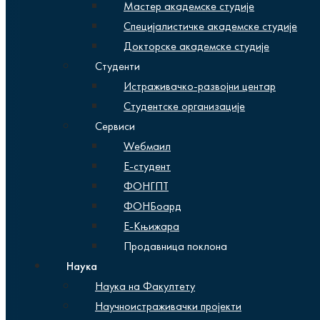
Мастер академске студије
Специјалистичке академске студије
Докторске академске студије
Студенти
Истраживачко-развојни центар
Студентске организације
Сервиси
Wебмаил
Е-студент
ФОНГПТ
ФОНБоард
Е-Књижара
Продавница поклона
Наука
Наука на Факултету
Научноистраживачки пројекти