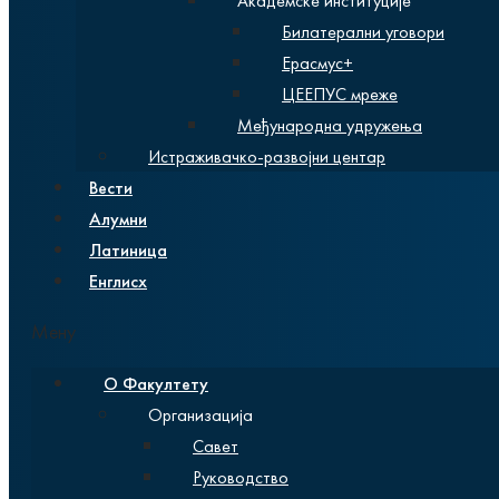
Академске институције
Билатерални уговори
Ерасмус+
ЦЕЕПУС мреже
Међународна удружења
Истраживачко-развојни центар
Вести
Алумни
Латиница
Енглисх
Мену
О Факултету
Организација
Савет
Руководство