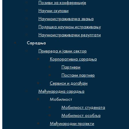
Позиви за конференције
Научни скупови
Научноистраживачка звања
Подршка научном истраживању
Научноистраживачки резултати
Сарадња
Привреда и јавни сектор
Корпоративна сарадња
Партнери
Постани партнер
Сервиси и догађаји
Међународна сарадња
Мобилност
Мобилност студената
Мобилност особља
Међународни пројекти