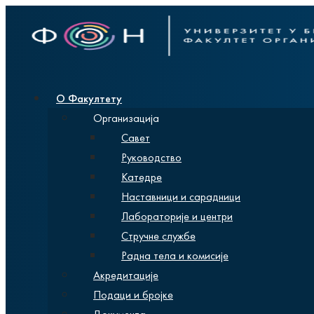
О Факултету
Организација
Савет
Руководство
Катедре
Наставници и сарадници
Лабораторије и центри
Стручне службе
Радна тела и комисије
Акредитације
Подаци и бројке