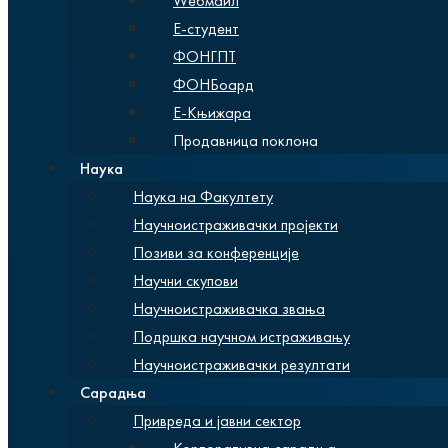
Wебмаил
Е-студент
ФОНГПТ
ФОНБоард
Е-Књижара
Продавница поклона
Наука
Наука на Факултету
Научноистраживачки пројекти
Позиви за конференције
Научни скупови
Научноистраживачка звања
Подршка научном истраживању
Научноистраживачки резултати
Сарадња
Привреда и јавни сектор