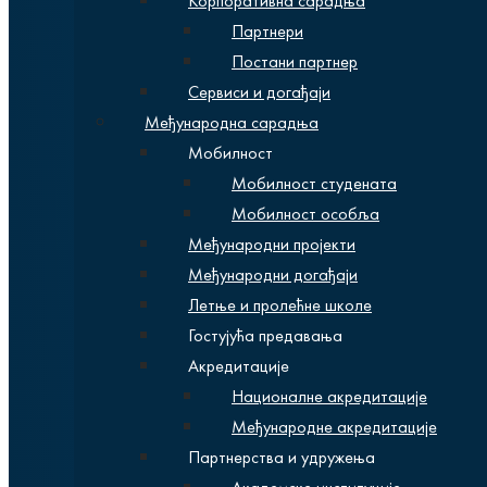
Корпоративна сарадња
Партнери
Постани партнер
Сервиси и догађаји
Међународна сарадња
Мобилност
Мобилност студената
Мобилност особља
Међународни пројекти
Међународни догађаји
Летње и пролећне школе
Гостујућа предавања
Акредитације
Националне акредитације
Међународне акредитације
Партнерства и удружења