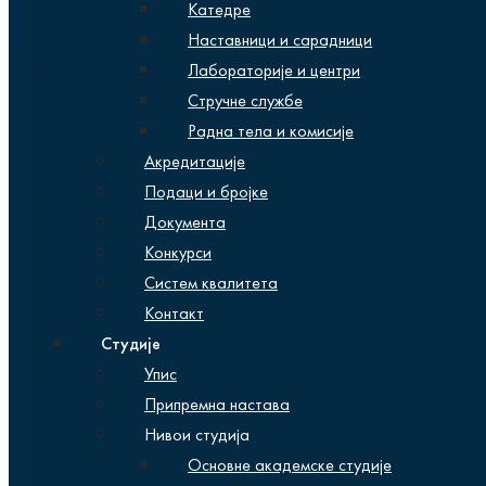
Катедре
Наставници и сарадници
Лабораторије и центри
Стручне службе
Радна тела и комисије
Акредитације
Подаци и бројке
Документа
Конкурси
Систем квалитета
Контакт
Студије
Упис
Припремна настава
Нивои студија
Основне академске студије