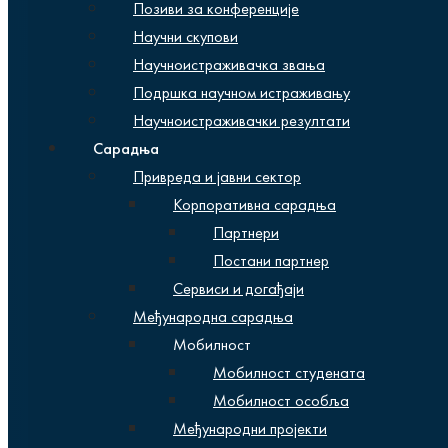
Позиви за конференције
Научни скупови
Научноистраживачка звања
Подршка научном истраживању
Научноистраживачки резултати
Сарадња
Привреда и јавни сектор
Корпоративна сарадња
Партнери
Постани партнер
Сервиси и догађаји
Међународна сарадња
Мобилност
Мобилност студената
Мобилност особља
Међународни пројекти