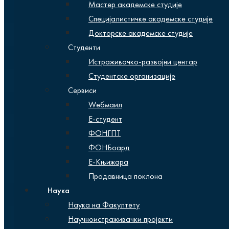
Мастер академске студије
Специјалистичке академске студије
Докторске академске студије
Студенти
Истраживачко-развојни центар
Студентске организације
Сервиси
Wебмаил
Е-студент
ФОНГПТ
ФОНБоард
Е-Књижара
Продавница поклона
Наука
Наука на Факултету
Научноистраживачки пројекти