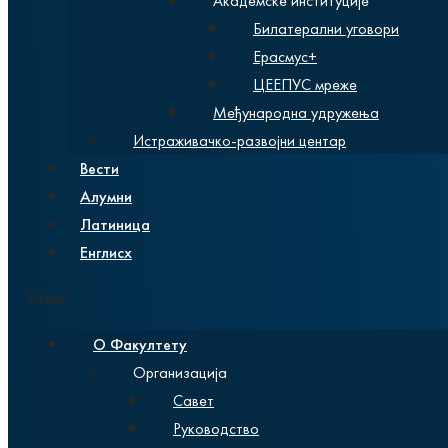
Академске институције
Билатерални уговори
Ерасмус+
ЦЕЕПУС мреже
Међународна удружења
Истраживачко-развојни центар
Вести
Алумни
Латиница
Енглисх
Мену
О Факултету
Организација
Савет
Руководство