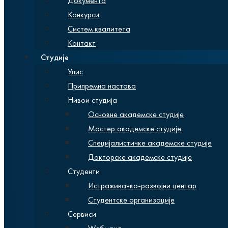
Документа
Конкурси
Систем квалитета
Контакт
Студије
Упис
Припремна настава
Нивои студија
Основне академске студије
Мастер академске студије
Специјалистичке академске студије
Докторске академске студије
Студенти
Истраживачко-развојни центар
Студентске организације
Сервиси