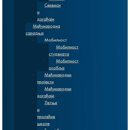
Сервиси
и
догађаји
Међународна
сарадња
Мобилност
Мобилност
студената
Мобилност
особља
Међународни
пројекти
Међународни
догађаји
Летње
и
пролећне
школе