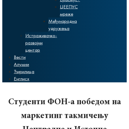
ЦЕЕПУС
мреже
Међународна
удружења
Истраживачко-
развојни
центар
Вести
Алумни
Ћирилица
Енглисх
Студенти ФОН-а победом на
маркетинг такмичењу