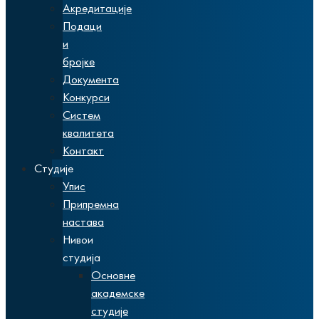
Акредитације
Подаци
и
бројке
Документа
Конкурси
Систем
квалитета
Контакт
Студије
Упис
Припремна
настава
Нивои
студија
Основне
академске
студије