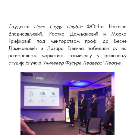
Студенти
Цасе Студy Цлуб-а
ФОН-а: Наташа
Владисављевић, Растко Дамњановић и Марко
Трифковић под менторством проф. др Весне
Дамњановић и Лазара Ђелића победили су на
регионалном маркетинг такмичењу у решавању
студије случаја
Унилевер Футуре Леадерс’ Леагуе.