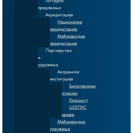
Гостујућа
предавања
Акредитације
Националне
акредитације
Међународне
акредитације
Партнерства
и
удружења
Академске
институције
Билатерални
уговори
Ерасмус+
ЦЕЕПУС
мреже
Међународна
удружења