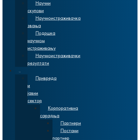
Научни
скупови
Научноистраживачка
звања
Подршка
научном
истраживању
Научноистраживачки
резултати
Сарадња
Привреда
и
јавни
сектор
Корпоративна
сарадња
Партнери
Постани
партнер