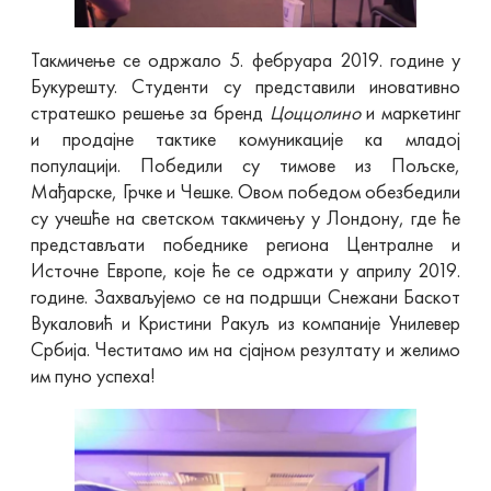
Такмичење се одржало 5. фебруара 2019. године у
Букурешту. Студенти су представили иновативно
стратешко решење за бренд
Цоццолино
и маркетинг
и продајне тактике комуникације ка младој
популацији. Победили су тимове из Пољске,
Мађарске, Грчке и Чешке. Овом победом обезбедили
су учешће на светском такмичењу у Лондону, где ће
представљати победнике региона Централне и
Источне Европе, које ће се одржати у априлу 2019.
године. Захваљујемо се на подршци Снежани Баскот
Вукаловић и Кристини Ракуљ из компаније Унилевер
Србија. Честитамо им на сјајном резултату и желимо
им пуно успеха!