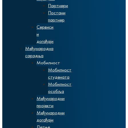
Партнери
Постани
партнер
Сервиси
и
догађаји
Међународна
сарадња
Мобилност
Мобилност
студената
Мобилност
особља
Међународни
пројекти
Међународни
догађаји
Летње