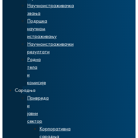
Научноистраживачка
звања
Подршка
научном
истраживању
Научноистраживачки
резултати
Радна
тела
и
комисије
Сарадња
Привреда
и
јавни
сектор
Корпоративна
сарадња