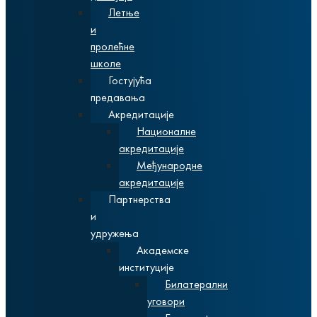
Летње
и
пролећне
школе
Гостујућа
предавања
Акредитације
Националне
акредитације
Међународне
акредитације
Партнерства
и
удружења
Академске
институције
Билатерални
уговори