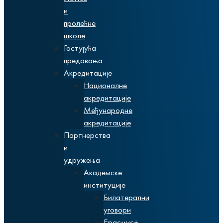
и
пролећне
школе
Гостујућа
предавања
Акредитације
Националне
акредитације
Међународне
акредитације
Партнерства
и
удружења
Академске
институције
Билатерални
уговори
Ерасмус+