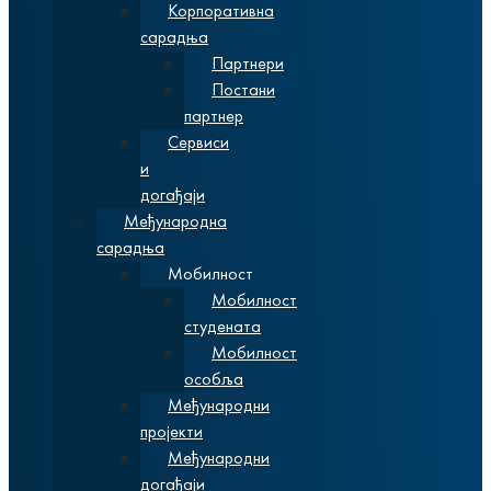
Корпоративна
сарадња
Партнери
Постани
партнер
Сервиси
и
догађаји
Међународна
сарадња
Мобилност
Мобилност
студената
Мобилност
особља
Међународни
пројекти
Међународни
догађаји