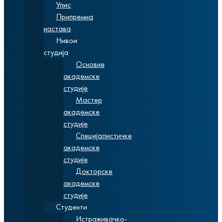
Упис
Припремна
настава
Нивои
студија
Основне
академске
студије
Мастер
академске
студије
Специјалистичке
академске
студије
Докторске
академске
студије
Студенти
Истраживачко-