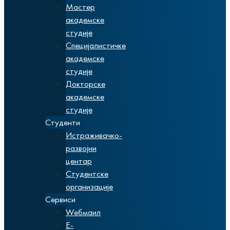
Мастер
академске
студије
Специјалистичке
академске
студије
Докторске
академске
студије
Студенти
Истраживачко-
развојни
центар
Студентске
организације
Сервиси
Wебмаил
Е-