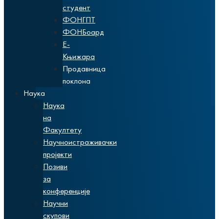
студент
ФОНГПТ
ФОНБоард
Е-
Књижара
Продавница
поклона
Наука
Наука
на
Факултету
Научноистраживачки
пројекти
Позиви
за
конференције
Научни
скупови