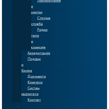
Лабораторије
и
центри
Стручне
службе
Радна
тела
и
комисије
Акредитације
Подаци
и
бројке
Документа
Конкурси
Систем
квалитета
Контакт
Студије