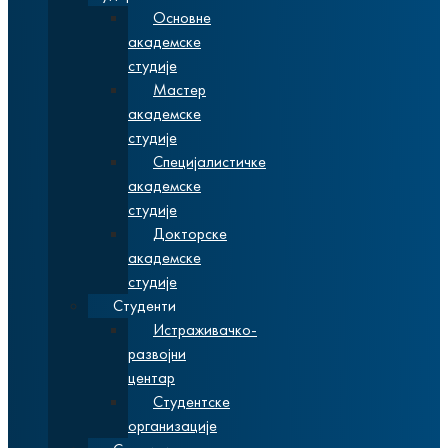
Основне
академске
студије
Мастер
академске
студије
Специјалистичке
академске
студије
Докторске
академске
студије
Студенти
Истраживачко-
развојни
центар
Студентске
организације