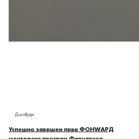
Догађаји
Успешно завршен први ФОНWАРД
менторски програм Факултета