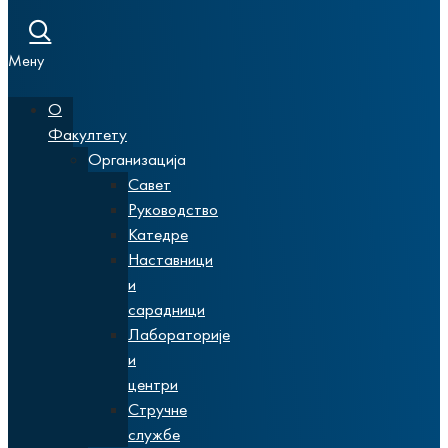
Мену
О
Факултету
Организација
Савет
Руководство
Катедре
Наставници
и
сарадници
Лабораторије
и
центри
Стручне
службе