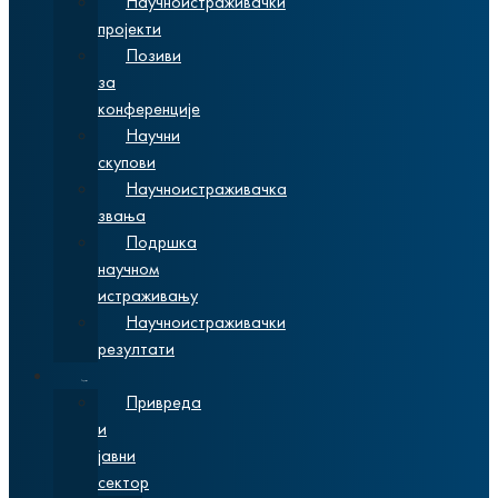
Научноистраживачки
пројекти
Позиви
за
конференције
Научни
скупови
Научноистраживачка
звања
Подршка
научном
истраживању
Научноистраживачки
резултати
Сарадња
Привреда
и
јавни
сектор