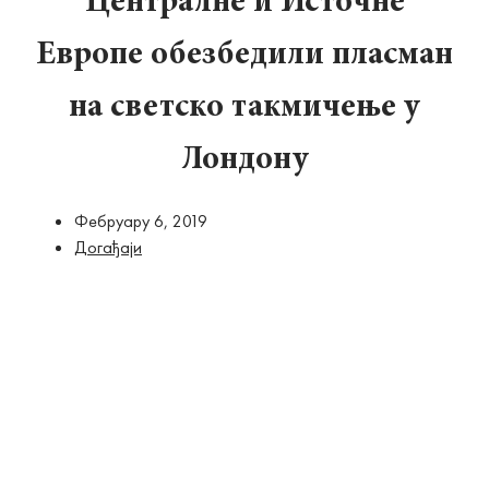
Централне и Источне
Европе обезбедили пласман
на светско такмичење у
Лондону
Фебруарy 6, 2019
Догађаји