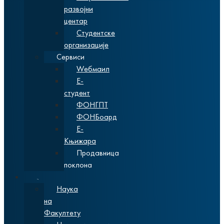
развојни
центар
Студентске
организације
Сервиси
Wебмаил
Е-
студент
ФОНГПТ
ФОНБоард
Е-
Књижара
Продавница
поклона
Наука
Наука
на
Факултету