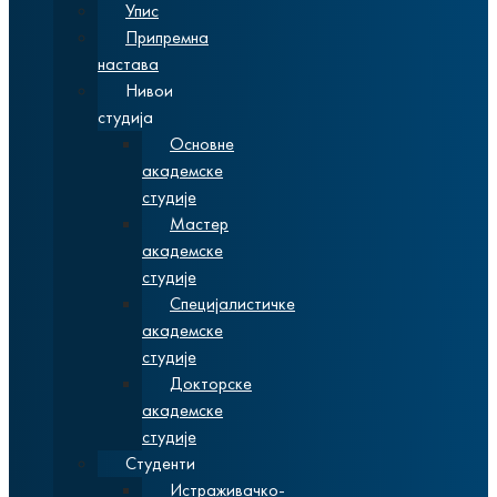
Упис
Припремна
настава
Нивои
студија
Основне
академске
студије
Мастер
академске
студије
Специјалистичке
академске
студије
Докторске
академске
студије
Студенти
Истраживачко-