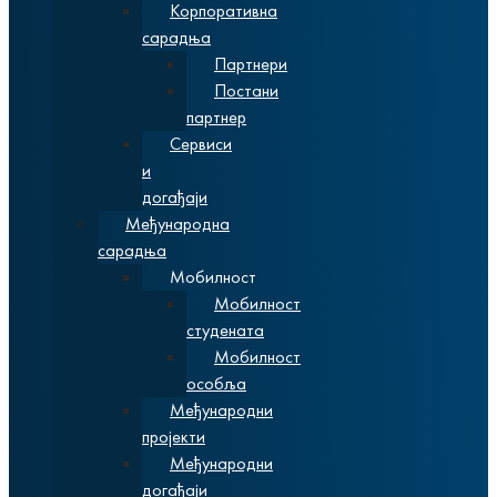
Корпоративна
сарадња
Партнери
Постани
партнер
Сервиси
и
догађаји
Међународна
сарадња
Мобилност
Мобилност
студената
Мобилност
особља
Међународни
пројекти
Међународни
догађаји