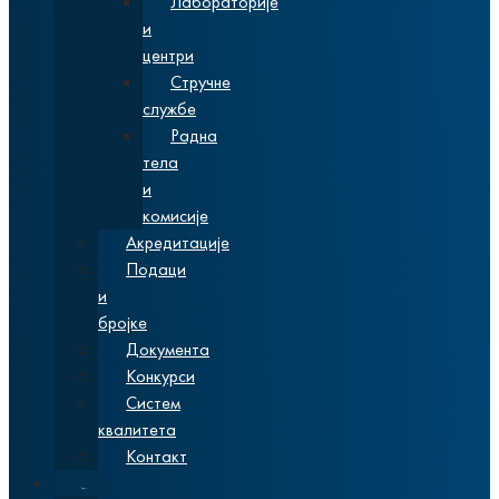
Лабораторије
и
центри
Стручне
службе
Радна
тела
и
комисије
Акредитације
Подаци
и
бројке
Документа
Конкурси
Систем
квалитета
Контакт
Студије