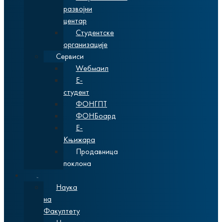
развојни
центар
Студентске
организације
Сервиси
Wебмаил
Е-
студент
ФОНГПТ
ФОНБоард
Е-
Књижара
Продавница
поклона
Наука
Наука
на
Факултету