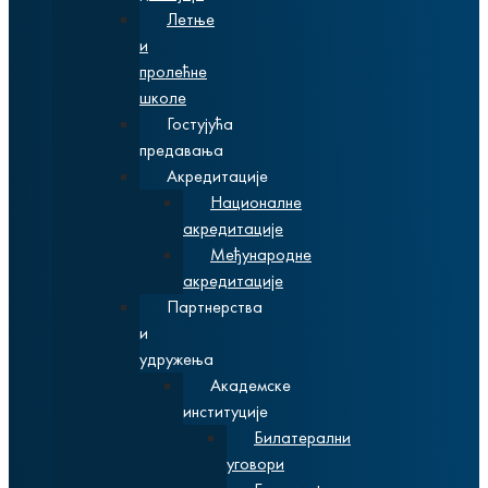
Летње
и
пролећне
школе
Гостујућа
предавања
Акредитације
Националне
акредитације
Међународне
акредитације
Партнерства
и
удружења
Академске
институције
Билатерални
уговори