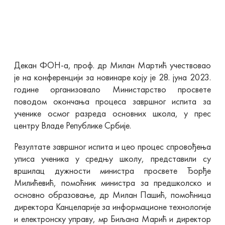
Декан ФОН-а, проф. др Милан Мартић учествовао
је на конференцији за новинаре коју је 28. јуна 2023.
године организовало Министарство просвете
поводом окончања процеса завршног испита за
ученике осмог разреда основних школа, у прес
центру Владе Републике Србије.
Резултате завршног испита и цео процес спровођења
уписа ученика у средњу школу, представили су
вршилац дужности министра просвете Ђорђе
Милићевић, помоћник министра за предшколско и
основно образовање, др Милан Пашић, помоћница
директора Канцеларије за информационе технологије
и електронску управу, мр Биљана Марић и директор