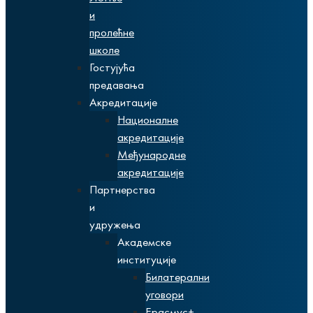
и
пролећне
школе
Гостујућа
предавања
Акредитације
Националне
акредитације
Међународне
акредитације
Партнерства
и
удружења
Академске
институције
Билатерални
уговори
Ерасмус+