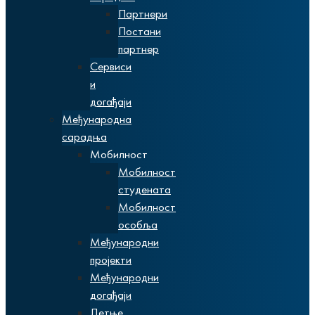
Партнери
Постани
партнер
Сервиси
и
догађаји
Међународна
сарадња
Мобилност
Мобилност
студената
Мобилност
особља
Међународни
пројекти
Међународни
догађаји
Летње