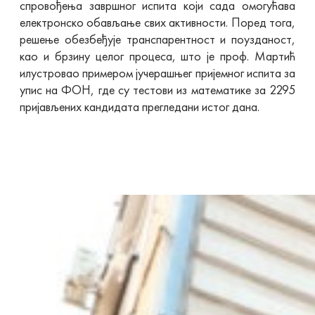
спровођења завршног испита који сада омогућава
електронско обављање свих активности. Поред тога,
решење обезбеђује транспарентност и поузданост,
као и брзину целог процеса, што је проф. Мартић
илустровао примером јучерашњег пријемног испита за
упис на ФОН, где су тестови из математике за 2295
пријављених кандидата прегледани истог дана.