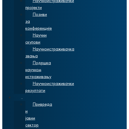
Научноистраживачки
пројекти
Позиви
за
конференције
Научни
скупови
Научноистраживачка
звања
Подршка
научном
истраживању
Научноистраживачки
резултати
Сарадња
Привреда
и
јавни
сектор