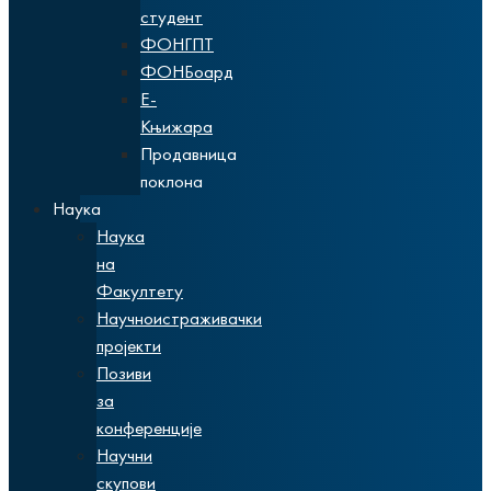
студент
ФОНГПТ
ФОНБоард
Е-
Књижара
Продавница
поклона
Наука
Наука
на
Факултету
Научноистраживачки
пројекти
Позиви
за
конференције
Научни
скупови