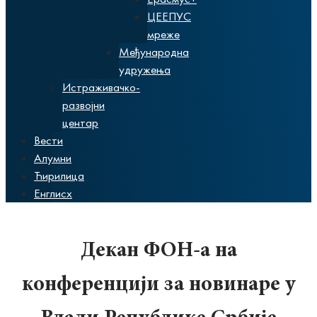
ЦЕЕПУС
мреже
Међународна
удружења
Истраживачко-
развојни
центар
Вести
Алумни
Ћирилица
Енглисх
Декан ФОН-а на
конференцији за новинаре у