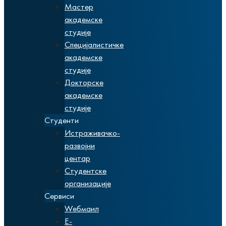
Мастер
академске
студије
Специјалистичке
академске
студије
Докторске
академске
студије
Студенти
Истраживачко-
развојни
центар
Студентске
организације
Сервиси
Wебмаил
Е-