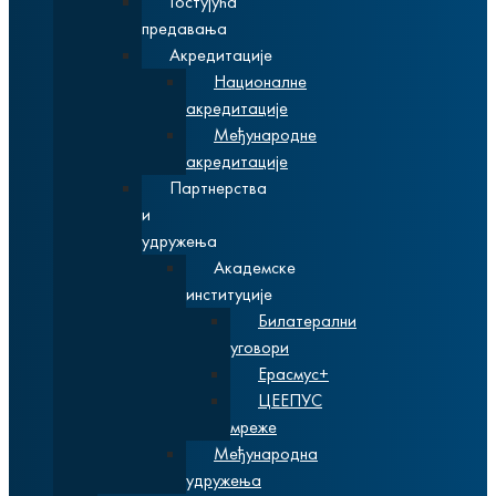
Гостујућа
предавања
Акредитације
Националне
акредитације
Међународне
акредитације
Партнерства
и
удружења
Академске
институције
Билатерални
уговори
Ерасмус+
ЦЕЕПУС
мреже
Међународна
удружења