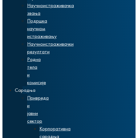
Научноистраживачка
звања
Подршка
научном
истраживању
Научноистраживачки
резултати
Радна
тела
и
комисије
Сарадња
Привреда
и
јавни
сектор
Корпоративна
сарадња