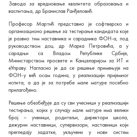
Завода за вредновање квалитета образовања и
васпитања, др Бранислав Ранђеловић.
Професор Мартић представио је софтверско и
организационо решење за тестирање кандидата које
је развио тим наставника и сарадника ФОН-а, под
руководством доц. др Марка Петровића, а у
сарадњи са Владом Републике Србије,
Министарством просвете и Канцеларијом за ИТ и
еУправу. Нагласио је да се решење примењује на
ФОН-у већ осам година, у реализацији пријемног
испита, а да је за потребе мале матуре посебно
прилагођено.
Решење обезбеђује да су сви учесници у реализацији
тестирања, којих у случају мале матуре има велики
број – ученици, родитељи, директори школа,
дежурни наставници, супервизори, наставници који
прегледају задатке, укључени у нови систем