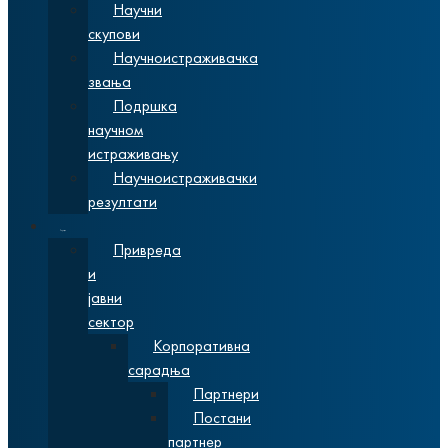
Научни
скупови
Научноистраживачка
звања
Подршка
научном
истраживању
Научноистраживачки
резултати
Сарадња
Привреда
и
јавни
сектор
Корпоративна
сарадња
Партнери
Постани
партнер