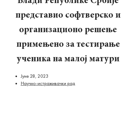
Влади Републике Србије
представио софтверско и
организационо решење
примењено за тестирање
ученика на малој матури
Јуне 28, 2023
Научно-истраживачки рад