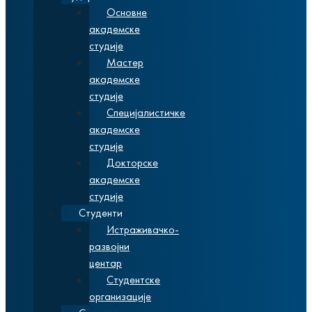
Основне
академске
студије
Мастер
академске
студије
Специјалистичке
академске
студије
Докторске
академске
студије
Студенти
Истраживачко-
развојни
центар
Студентске
организације