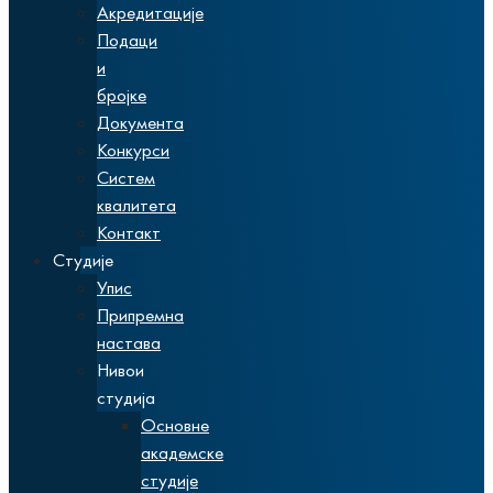
Акредитације
Подаци
и
бројке
Документа
Конкурси
Систем
квалитета
Контакт
Студије
Упис
Припремна
настава
Нивои
студија
Основне
академске
студије