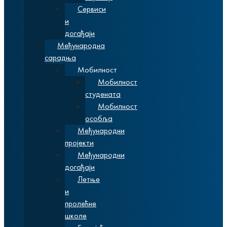
Сервиси
и
догађаји
Међународна
сарадња
Мобилност
Мобилност
студената
Мобилност
особља
Међународни
пројекти
Међународни
догађаји
Летње
и
пролећне
школе