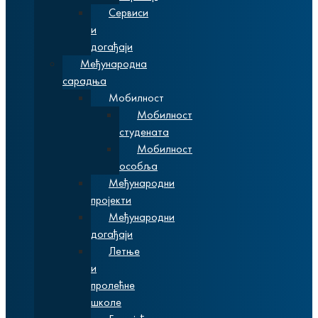
Сервиси
и
догађаји
Међународна
сарадња
Мобилност
Мобилност
студената
Мобилност
особља
Међународни
пројекти
Међународни
догађаји
Летње
и
пролећне
школе