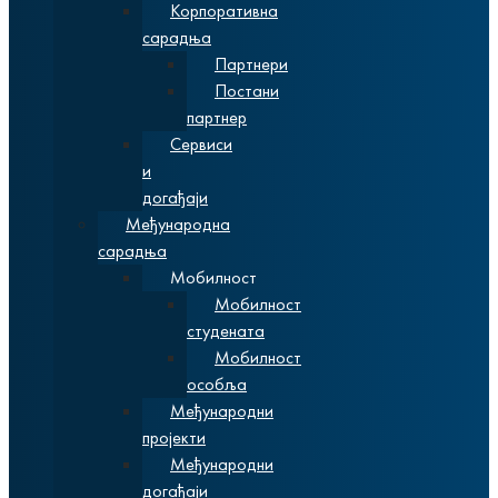
Корпоративна
сарадња
Партнери
Постани
партнер
Сервиси
и
догађаји
Међународна
сарадња
Мобилност
Мобилност
студената
Мобилност
особља
Међународни
пројекти
Међународни
догађаји