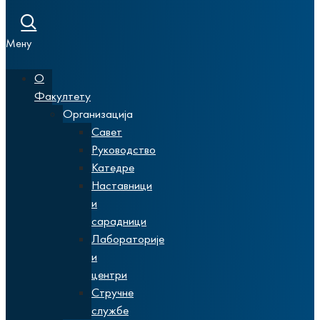
Мену
О
Факултету
Организација
Савет
Руководство
Катедре
Наставници
и
сарадници
Лабораторије
и
центри
Стручне
службе