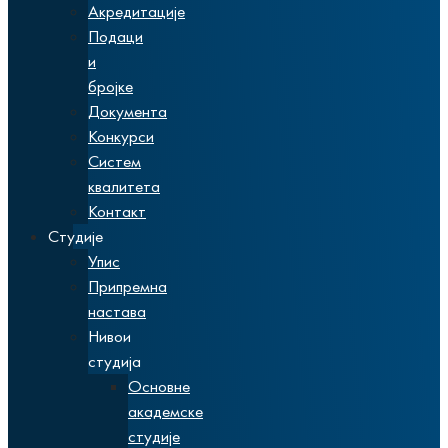
Акредитације
Подаци
и
бројке
Документа
Конкурси
Систем
квалитета
Контакт
Студије
Упис
Припремна
настава
Нивои
студија
Основне
академске
студије