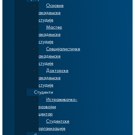
Основне
академске
студије
Мастер
академске
студије
Специјалистичке
академске
студије
Докторске
академске
студије
Студенти
Истраживачко-
развојни
центар
Студентске
организације