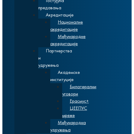
Гостујућа
предавања
Акредитације
Националне
акредитације
Међународне
акредитације
Партнерства
и
удружења
Академске
институције
Билатерални
уговори
Ерасмус+
ЦЕЕПУС
мреже
Међународна
удружења