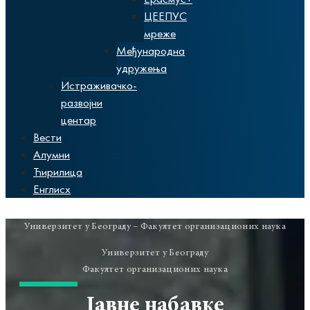
ЦЕЕПУС
мреже
Међународна
удружења
Истраживачко-
развојни
центар
Вести
Алумни
Ћирилица
Енглисх
Универзитет у Београду – Факултет организационих наука
Универзитет у Београду
Факултет организационих наука
Јавне набавке