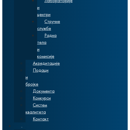
Лабораторије
и
центри
Стручне
службе
Радна
тела
и
комисије
Акредитације
Подаци
и
бројке
Документа
Конкурси
Систем
квалитета
Контакт
Студије