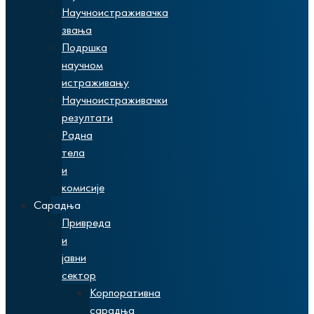
Научноистраживачка
звања
Подршка
научном
истраживању
Научноистраживачки
резултати
Радна
тела
и
комисије
Сарадња
Привреда
и
јавни
сектор
Корпоративна
сарадња