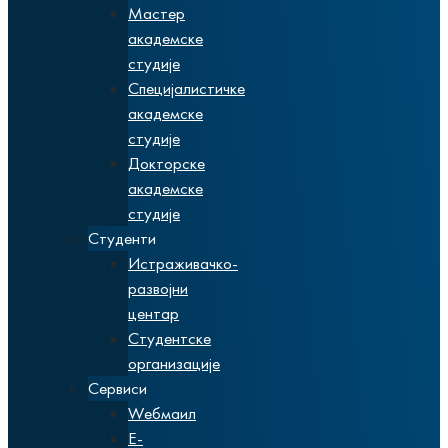
Мастер
академске
студије
Специјалистичке
академске
студије
Докторске
академске
студије
Студенти
Истраживачко-
развојни
центар
Студентске
организације
Сервиси
Wебмаил
Е-