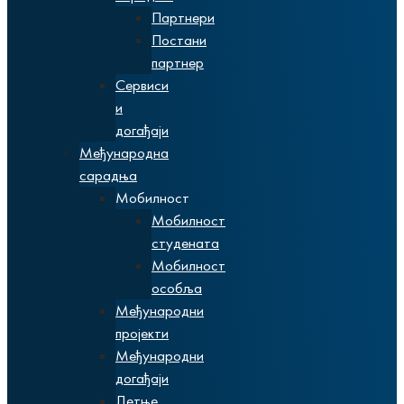
Партнери
Постани
партнер
Сервиси
и
догађаји
Међународна
сарадња
Мобилност
Мобилност
студената
Мобилност
особља
Међународни
пројекти
Међународни
догађаји
Летње