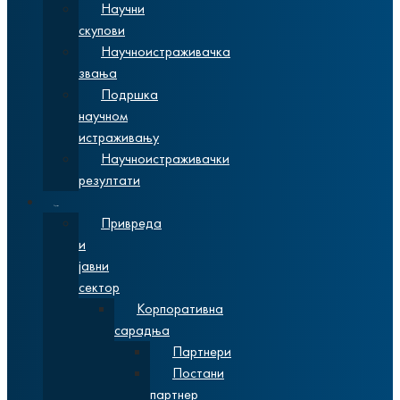
Научни
скупови
Научноистраживачка
звања
Подршка
научном
истраживању
Научноистраживачки
резултати
Сарадња
Привреда
и
јавни
сектор
Корпоративна
сарадња
Партнери
Постани
партнер