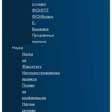
студент
ФОНГПТ
ФОНБоард
Е-
Књижара
Продавница
поклона
Наука
Наука
на
Факултету
Научноистраживачки
пројекти
Позиви
за
конференције
Научни
скупови