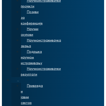
Научноистраживачки
пројекти
Позиви
за
конференције
Научни
скупови
Научноистраживачка
звања
Подршка
научном
истраживању
Научноистраживачки
резултати
Сарадња
Привреда
и
јавни
сектор