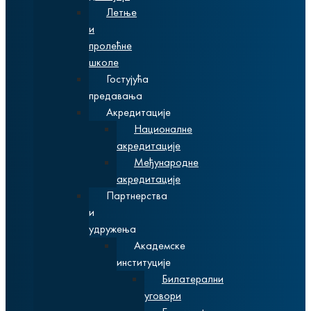
Летње
и
пролећне
школе
Гостујућа
предавања
Акредитације
Националне
акредитације
Међународне
акредитације
Партнерства
и
удружења
Академске
институције
Билатерални
уговори