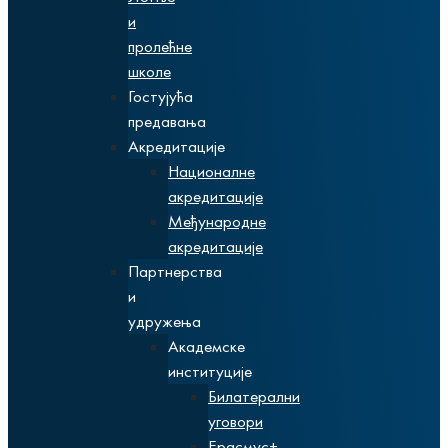
и
пролећне
школе
Гостујућа
предавања
Акредитације
Националне
акредитације
Међународне
акредитације
Партнерства
и
удружења
Академске
институције
Билатерални
уговори
Ерасмус+