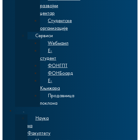
развојни
центар
Студентске
организације
Сервиси
Wебмаил
Е-
студент
ФОНГПТ
ФОНБоард
Е-
Књижара
Продавница
поклона
Наука
Наука
на
Факултету